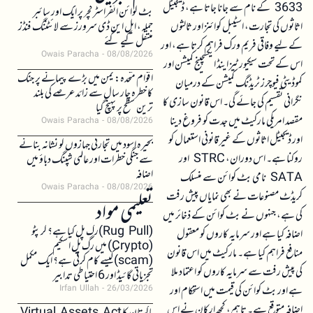
3633 کے نام سے جانا جاتا ہے، ڈیجیٹل
بٹ کوائن انفراسٹرکچر پر ایک اور سائبر
اثاثوں کی تجارت، اسٹیبل کوائنز اور ثالثوں
حملہ، ایل این ڈی سرورز سے لائٹننگ فنڈز
منتقل کیے گئے
کے لیے وفاقی فریم ورک فراہم کرتا ہے، اور
Owais Paracha
08/08/2026
اس کے تحت سیکیورٹیز اینڈ ایکسچینج کمیشن اور
اقوام متحدہ: یمن میں بڑے پیمانے پر جنگ
کموڈیٹی فیوچرز ٹریڈنگ کمیشن کے درمیان
کا خطرہ چار سال سے زائد عرصے کی بلند
نگرانی تقسیم کی جائے گی۔ اس قانون سازی کا
ترین سطح پر پہنچ گیا
مقصد امریکی مارکیٹ میں جدت کو فروغ دینا
Owais Paracha
08/08/2026
اور ڈیجیٹل اثاثوں کے غیر قانونی استعمال کو
بحیرہ اسود میں تجارتی جہازوں کو نشانہ بنانے
روکنا ہے۔ اس دوران، STRC اور
سے جنگی خطرات اور عالمی شپنگ دباؤ میں
اضافہ
SATA نامی بٹ کوائن سے منسلک
Owais Paracha
08/08/2026
کریڈٹ مصنوعات نے بھی نمایاں پیش رفت
تعلیمی مواد
کی ہے، جنہوں نے بٹ کوائن کے ذخائر میں
(Rug Pull)رگ پل کیا ہے؟ کرپٹو
اضافہ کیا ہے اور سرمایہ کاروں کو معقول
(Crypto) میں رگ پل اسکیم
منافع فراہم کیا ہے۔ مارکیٹ میں اس قانون
(scam)کیسے کام کرتی ہے؟ ایک مکمل
کی پیش رفت سے سرمایہ کاروں کو اعتماد ملا
تجزیاتی گائیڈ اور 6 احتیاطی تدابیر
ہے اور بٹ کوائن کی قیمت میں استحکام اور
Irfan Ullah
26/03/2026
اضافہ متوقع ہے۔ تاہم، کچھ ارکان نے اس