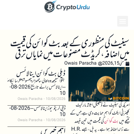
سینیٹ کی منظوری کے بعد بٹ کوائن کی قیمت
میں اضافہ، کریڈٹ مصنوعات میں نمایاں ترقی
مئی 15, 2026
Owais Paracha
ڈیلی بٹ کوائن اینالائسس
بٹکوائنکیمحدودبحالی،چھہزارچھسوبیستکرسائیکاامکان
– اینالائسس برائے تاریخ 2026-08-
10
Owais Paracha
10/08/2026
امریکہ کی سینیٹ نے ڈیجیٹل اثاثہ مارکیٹ
ڈیلی کرپٹو نیوز اینالائسس – 2026-08-
کلیئرٹی ایکٹ کو اہم حمایت دی ہے جس کے
10
نتیجے میں
بٹ کوائن
کی قیمت میں تین فیصد
Owais Paracha
10/08/2026
اہم خبریں
سے زائد اضافہ ہوا ہے۔ یہ بل، جسے H.R.