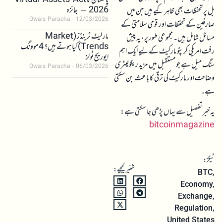
پاکستان کا Virtual Assets Act
2026 – جائزہ
بل پر تحفظات بھی ظاہر کیے ہیں جن میں
Owais Paracha
12/03/2026
صارفین کے تحفظات اور قومی سلامتی کے
مارکیٹ ٹرینڈز (Market
مسائل شامل ہیں۔ مجموعی طور پر، یہ پیش
Trends) کیا ہوتے ہیں؟ 4 موونگ
رفت امریکی کرپٹو مارکیٹ کے لیے ایک اہم
ایوریج ٹولز
سنگ میل ہے جو مستقبل میں مزید ریگولیٹری
Owais Paracha
06/03/2026
وضاحت اور مارکیٹ کی ترقی کا باعث بن سکتی
ہے۔
یہ خبر تفصیل سے یہاں پڑھی جا سکتی ہے:
bitcoinmagazine
ٹیگز:
شئیر کیجیے:
BTC
,
Economy
,
Exchange
,
Regulation
,
United States