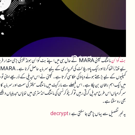
بٹ کوائن
کمپنیوں کے لیے بڑھتے ہوئے دباؤ کی عکاسی کرتا ہے۔ کمپنی نے اس تبدیلی کے ذریعے اپنی توجہ 
سرگرمیاں اس طرح تبدیل کرتی رہیں تو کرپٹو کرنسی کی مائننگ انڈسٹری میں نمایاں تبدیلیاں دیکھن
بھی رہ سکتا ہے۔
یہ خبر تفصیل سے یہاں پڑھی جا سکتی ہے:
decrypt