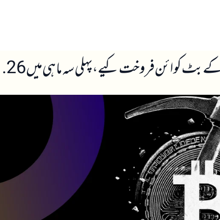
ں
ہمارے بارے میں