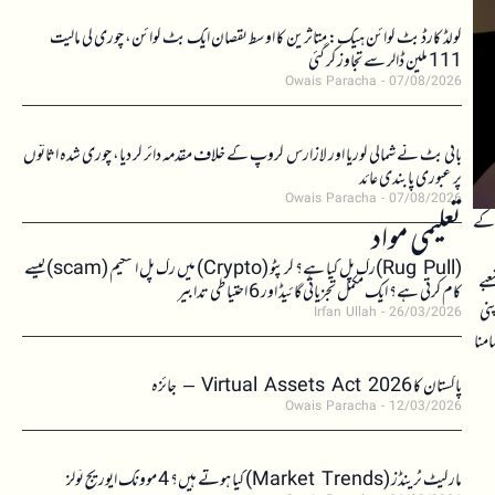
کولڈ کارڈ بٹ کوائن ہیک: متاثرین کا اوسط نقصان ایک بٹ کوائن، چوری کی مالیت
111 ملین ڈالر سے تجاوز کر گئی
Owais Paracha
07/08/2026
بائی بٹ نے شمالی کوریا اور لازارس گروپ کے خلاف مقدمہ دائر کر دیا، چوری شدہ اثاثوں
پر عبوری پابندی عائد
Owais Paracha
07/08/2026
ی واپسی کے
تعلیمی مواد
(Rug Pull)رگ پل کیا ہے؟ کرپٹو (Crypto) میں رگ پل اسکیم (scam)کیسے
عبے
کام کرتی ہے؟ ایک مکمل تجزیاتی گائیڈ اور 6 احتیاطی تدابیر
مائننگ کمپنیاں اپنی
Irfan Ullah
26/03/2026
امنا
پاکستان کا Virtual Assets Act 2026 – جائزہ
Owais Paracha
12/03/2026
مارکیٹ ٹرینڈز (Market Trends) کیا ہوتے ہیں؟ 4 موونگ ایوریج ٹولز