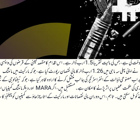
مائننگ کمپنی MARA نے حال ہی میں اپنے بٹ کوائن ہولڈنگز کی بڑی مقدار فروخت کی ہے، جس کی مالیت تقریباً 1.5 ارب ڈالر ہے۔ اس اقدام کا مقصد کمپنی کے قرضوں ک
لیے فنڈز اکٹھا کرنا اور ایک پاور پلانٹ کی خریداری کے لیے سرمایہ حاصل کرنا ہے۔ MARA نے اپنی پہلی سہ ماہی میں 1.26 ارب ڈالر کا مالی نقصان رپورٹ کیا ہے، جو کہ مارکیٹ میں مائننگ
اب مصنوعی ذہانت کے انفراسٹرکچر کی جانب منتقل کرنے کا ارادہ ظاہر کیا ہے، جو کہ ٹیکنالوجی کے ش
میں ایک اہم رجحان بن چکا ہے۔ اس فیصلے سے مارکیٹ میں مائننگ سیکٹر کی سمت اور سرمایہ کاری کی حکمت عملیوں پر اثر پڑنے کا امکان ہے۔ مستقبل میں، اگر MARA اور دیگر 
ے کو مل سکتی ہیں۔ تاہم، اس دوران مالی نقصانات اور مارکیٹ کے اتار چڑھاؤ سے کمپنیوں کو چیلنجز کا س