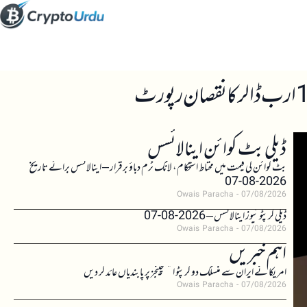
ڈیلی بٹ کوائن اینالائسس
بٹ کوائن کی قیمت میں محتاط استحکام، لانگ ٹرم دباؤ برقرار – اینالائسس برائے تاریخ
2026-08-07
Owais Paracha
07/08/2026
ڈیلی کرپٹو نیوز اینالائسس – 2026-08-07
Owais Paracha
07/08/2026
اہم خبریں
امریکا نے ایران سے منسلک دو کرپٹو ایکسچینجز پر پابندیاں عائد کر دیں
Owais Paracha
07/08/2026