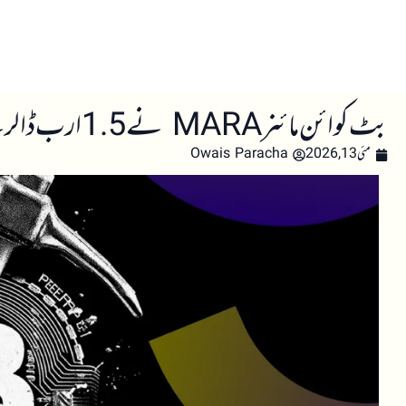
صفحہ اول
کرپٹو اینالائسس
تعلیم
اہم کرپٹو خبری
بٹ کوائن مائنر MARA نے 1.5 ارب ڈالر کے بٹ کوائن فروخت کیے، پہلی سہ ماہی میں 1.26 ارب ڈالر کا نقصان رپورٹ
مئی 13, 2026
Owais Paracha