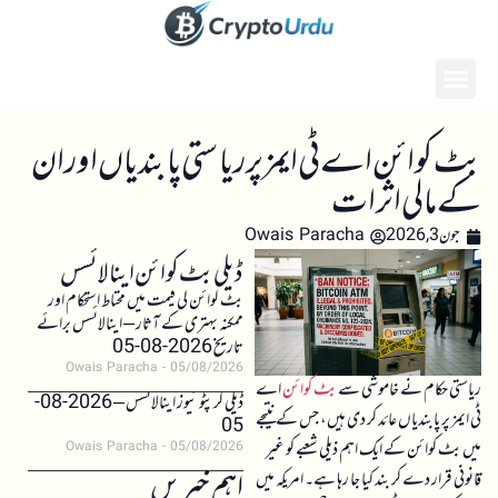
بٹ کوائن اے ٹی ایمز پر ریاستی پابندیاں اور ان
کے مالی اثرات
جون 3, 2026
Owais Paracha
ڈیلی بٹ کوائن اینالائسس
بٹ کوائن کی قیمت میں محتاط استحکام اور
ممکنہ بہتری کے آثار – اینالائسس برائے
تاریخ 2026-08-05
Owais Paracha
05/08/2026
ریاستی حکام نے خاموشی سے
بٹ کوائن
اے
ڈیلی کرپٹو نیوز اینالائسس – 2026-08-
ٹی ایمز پر پابندیاں عائد کر دی ہیں، جس کے نتیجے
05
میں بٹ کوائن کے ایک اہم ذیلی شعبے کو غیر
Owais Paracha
05/08/2026
اہم خبریں
قانونی قرار دے کر بند کیا جا رہا ہے۔ امریکہ میں