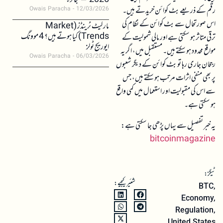
2026 – جائزہ
رقم کے ذریعے بٹ کوائن خریدتے ہیں۔
Owais Paracha
12/03/2026
اس صورتحال سے بٹ کوائن کے نظام کی
مارکیٹ ٹرینڈز (Market
Trends) کیا ہوتے ہیں؟ 4 موونگ
ترقی متاثر ہو سکتی ہے اور مالی شمولیت کے
ایوریج ٹولز
مواقع محدود ہو سکتے ہیں۔ مستقبل میں، اگر یہ
Owais Paracha
06/03/2026
رجحان جاری رہا تو بٹ کوائن کے دیگر شعبوں
پر بھی منفی اثرات مرتب ہو سکتے ہیں، جس
سے اس کی مقبولیت اور استعمال میں کمی واقع
ہو سکتی ہے۔
یہ خبر تفصیل سے یہاں پڑھی جا سکتی ہے:
bitcoinmagazine
ٹیگز:
شئیر کیجیے:
BTC
,
Economy
,
Regulation
,
United States