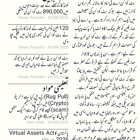
بٹ کوائن اے ٹی ایمز کا سالانہ حجم اربوں
کولڈکارڈ حملے کے بعد سات دنوں
ڈالرز میں ہے، جو کہ بٹ کوائن کی معیشت
میں 890,000 بٹ کوائن کی منتقلی
Owais Paracha
05/08/2026
میں ایک اہم کردار ادا کرتا ہے۔ یہ اے ٹی ایمز
صارفین کو بغیر بینک اکاؤنٹ یا کریڈٹ چیک
120 ملین ڈالر مالیت کے کولڈکارڈ ہیک
نے بٹ کوائن کی میموری پول میں ہلچل مچا
کے نقد رقم کے ذریعے بٹ کوائن خریدنے
دی
کی سہولت فراہم کرتے ہیں، جو مالی خودمختاری
Owais Paracha
05/08/2026
کے لیے اہم ہے۔ ان پابندیوں کا جواز
بٹ کوائن برج نے خود کو بند کر دیا کیونکہ
صارفین کے تحفظ کے لیے فراڈ کے خطرے
مصنوعی ذہانت نے خامیاں تیزی سے
کو قرار دیا جاتا ہے، لیکن تحقیق سے پتہ چلتا
تلاش کر لیں
Owais Paracha
05/08/2026
ہے کہ بٹ کوائن اے ٹی ایمز میں فراڈ کی
تعلیمی مواد
شرح دیگر مالیاتی شعبوں کی نسبت کم ہے۔
انڈینا، ٹینیسی، اور منیسوٹا میں مکمل پابندیاں
(Rug Pull)رگ پل کیا ہے؟ کرپٹو
(Crypto) میں رگ پل اسکیم
نافذ ہو چکی ہیں جبکہ کیلیفورنیا، ساؤتھ ڈکوٹا،
(scam)کیسے کام کرتی ہے؟ ایک مکمل
وسکونسن، اور ورجینیا میں محدودیاں ایسی ہیں
تجزیاتی گائیڈ اور 6 احتیاطی تدابیر
کہ کاروبار کرنا مشکل ہو گیا ہے۔ یہ پابندیاں
Irfan Ullah
26/03/2026
خاص طور پر ان لوگوں کے لیے نقصان دہ
پاکستان کا Virtual Assets Act
ہیں جو بینکنگ سہولیات سے محروم ہیں اور نقد