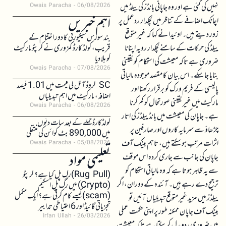
نہیں کی گئی ہے اور وہ جاپانی بانڈز کی ییلڈ میں
Owais Paracha
06/08/2026
اہم خبریں
اچانک اضافے کے تناظر میں لچکدار ردعمل پر
زور دیتے ہیں۔ اوئیدا نے کہا کہ غیر متوقع
بند سورس سیکیورٹی کا دور اختتام کے
ییلڈ کی حرکات کے سامنے لچکدار رویہ اپنانا
قریب، کولڈ کارڈ کمزوری نے کرپٹو مارکیٹ
کو ہلا دیا
ضروری ہے تاکہ معیشت کی استحکام کو یقینی
Owais Paracha
07/08/2026
بنایا جا سکے۔ اس بیان کا مقصد موجودہ مالیاتی
SC کروڈ آئل کی قیمت میں 1.01 فیصد
پالیسی کے فریم ورک کو برقرار رکھنا اور
اضافہ، مارکیٹ میں اہم تبدیلیاں
مارکیٹ میں غیر یقینی صورتحال کو کم کرنا
Owais Paracha
06/08/2026
ہے۔ جاپان کی معیشت میں بانڈ ییلڈز کی اتار
کولڈکارڈ حملے کے بعد سات دنوں
چڑھاؤ سے سرمایہ کاروں اور صارفین پر
میں 890,000 بٹ کوائن کی منتقلی
اثرات مرتب ہو سکتے ہیں، تاہم بینک آف
Owais Paracha
05/08/2026
تعلیمی مواد
جاپان کی جانب سے جاری کردہ اس موقف
سے یہ ظاہر ہوتا ہے کہ وہ مالیاتی استحکام کو
(Rug Pull)رگ پل کیا ہے؟ کرپٹو
ترجیح دے رہے ہیں۔ آئندہ کے دوران، اگر
(Crypto) میں رگ پل اسکیم
(scam)کیسے کام کرتی ہے؟ ایک مکمل
ییلڈز میں مزید غیر متوقع تبدیلیاں آئیں تو
تجزیاتی گائیڈ اور 6 احتیاطی تدابیر
بینک آف جاپان ممکنہ طور پر اپنی حکمت عملی
Irfan Ullah
26/03/2026
میں ضروری ردوبدل کر سکتا ہے تاکہ معیشت