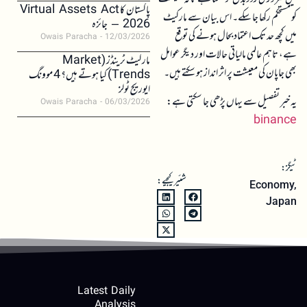
پاکستان کا Virtual Assets Act
کو مستحکم رکھا جا سکے۔ اس بیان سے مارکیٹ
2026 – جائزہ
میں کچھ حد تک اعتماد بحال ہونے کی توقع
Owais Paracha
12/03/2026
ہے، تاہم عالمی مالیاتی حالات اور دیگر عوامل
مارکیٹ ٹرینڈز (Market
بھی جاپان کی معیشت پر اثر انداز ہو سکتے ہیں۔
Trends) کیا ہوتے ہیں؟ 4 موونگ
ایوریج ٹولز
یہ خبر تفصیل سے یہاں پڑھی جا سکتی ہے:
Owais Paracha
06/03/2026
binance
ٹیگز:
شئیر کیجیے:
Economy
,
Japan
Latest Daily
Analysis