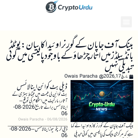
بینک آف جاپان کے گورنر اوئیدا کا بیان: یوٹلڈ
بانڈ ییلڈز میں اتار چڑھاؤ کے باوجود پالیسی میں کوئی
تبدیلی نہیں
مارچ 17, 2026
Owais Paracha
ڈیلی بٹ کوائن اینالائسس
بٹ کوائن کی قیمت میں محتاط بہتری کے
آثار، مارکیٹ میں استحکام کی توقع –
اینالائسس برائے تاریخ 2026-08-
06
Owais Paracha
06/08/2026
بینک آف جاپان کے گورنر کازو اوئیدا نے کہا
ڈیلی کرپٹو نیوز اینالائسس – 2026-08-
ہے کہ مرکزی بینک کی پالیسی میں کوئی تبدیلی
06