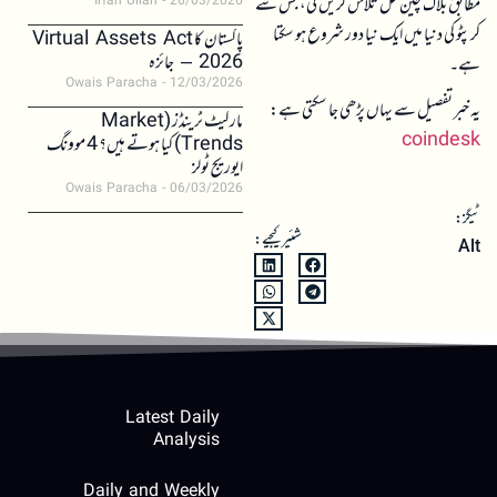
مطابق بلاک چین حل تلاش کریں گی، جس سے
Irfan Ullah
26/03/2026
کرپٹو کی دنیا میں ایک نیا دور شروع ہو سکتا
پاکستان کا Virtual Assets Act
2026 – جائزہ
ہے۔
Owais Paracha
12/03/2026
یہ خبر تفصیل سے یہاں پڑھی جا سکتی ہے:
مارکیٹ ٹرینڈز (Market
coindesk
Trends) کیا ہوتے ہیں؟ 4 موونگ
ایوریج ٹولز
Owais Paracha
06/03/2026
ٹیگز:
شئیر کیجیے:
Alt
Latest Daily
Analysis
Daily and Weekly