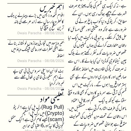
اہم خبریں
ہے، نہ کہ ایک ہی قسم کی بلاک چینز جو صرف
شہرت کے پیچھے بھاگ رہی ہوں۔ ان کے
اقوام متحدہ: یمن میں بڑے پیمانے پر جنگ
مطابق، کرپٹو کی دنیا کو اب بالغ ہونے کی
کا خطرہ چار سال سے زائد عرصے کی بلند
ترین سطح پر پہنچ گیا
ضرورت ہے تاکہ وہ حقیقی اور عملی مسائل کا
Owais Paracha
08/08/2026
حل پیش کر سکے۔ یہ تبدیلی مارکیٹ میں ایک نیا
بحیرہ اسود میں تجارتی جہازوں کو نشانہ بنانے
رجحان متعارف کرائے گی جہاں کمپنیوں کی
سے جنگی خطرات اور عالمی شپنگ دباؤ میں
مخصوص ضروریات کو مدنظر رکھتے ہوئے بلاک
اضافہ
چین ٹیکنالوجی کو ڈیزائن کیا جائے گا۔ اس سے
Owais Paracha
08/08/2026
نہ صرف کرپٹو کی افادیت میں اضافہ ہوگا بلکہ
بٹ کوائن ادائیگی سروس بی ٹی سی پے
صارفین اور کاروباری اداروں کے لیے بھی
نے اہم سکیورٹی خامی پر فعال حملے سے
خبردار کر دیا
بہتر مواقع پیدا ہوں گے۔ مارکیٹ میں اس
Owais Paracha
08/08/2026
قسم کی ترقی سے سرمایہ کاروں کو بھی فائدہ پہنچ
تعلیمی مواد
سکتا ہے کیونکہ یہ ایک مستحکم اور قابل اعتماد
(Rug Pull)رگ پل کیا ہے؟ کرپٹو
ماحول کی طرف اشارہ کرتی ہے۔ مستقبل میں،
(Crypto) میں رگ پل اسکیم
اس رجحان کے تحت مزید کمپنیوں کی شمولیت
(scam)کیسے کام کرتی ہے؟ ایک مکمل
متوقع ہے جو اپنی مخصوص ضروریات کے
تجزیاتی گائیڈ اور 6 احتیاطی تدابیر