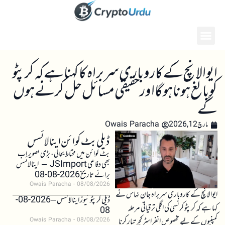
ایوالانچ کے کاروباری سربراہ کا کہنا ہے کہ کرپٹو
کو بالغ ہونا ہوگا اور حقیقی مسائل حل کرنے ہوں
گے
مارچ 12, 2026
Owais Paracha
ڈیلی بٹ کوائن اینالائسس
بٹ کوائن میں محتاط بحالی، بڑی تصویر اب
بھی دفاعی JSImport – اینالائسس
برائے تاریخ 2026-08-08
Owais Paracha
08/08/2026
ایوالانچ کے کاروباری سربراہ جان نہاس نے
ڈیلی کرپٹو نیوز اینالائسس – 2026-08-
کہا ہے کہ کرپٹو کرنسی کی اگلی ترقیاتی مرحلہ
08
کمپنیوں کے لیے مخصوص انفراسٹرکچر تیار کرنا
Owais Paracha
08/08/2026