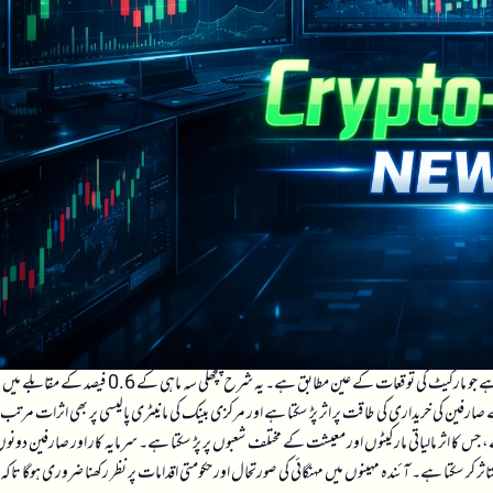
آسٹریلیا کے صارف قیمت اشاریہ (CPI) نے پہلی سہ ماہی میں 1.4 فیصد کی شرح نمو دکھائی ہے جو مارکیٹ کی توقعات کے عین مطابق ہے۔ یہ شرح پچھلی سہ ماہی کے 0.6 فیصد کے مقابلے میں
فین کی خریداری کی طاقت پر اثر پڑ سکتا ہے اور مرکزی بینک کی مانیٹری پالیسی پر بھی اثرات مرتب 
ہے، جس کا اثر مالیاتی مارکیٹوں اور معیشت کے مختلف شعبوں پر پڑ سکتا ہے۔ سرمایہ کار اور صارفین دونوں
تاثر کر سکتا ہے۔ آئندہ مہینوں میں مہنگائی کی صورتحال اور حکومتی اقدامات پر نظر رکھنا ضروری ہوگا تاکہ