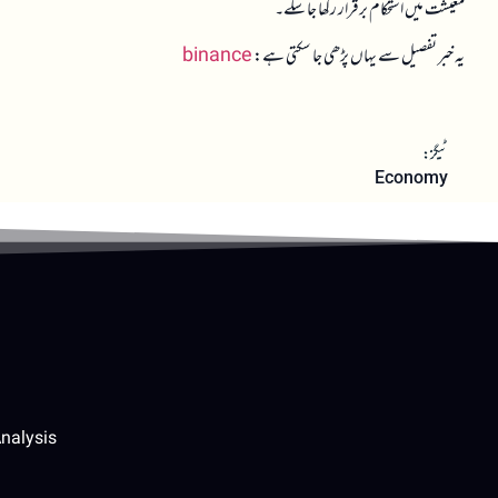
معیشت میں استحکام برقرار رکھا جا سکے۔
یہ خبر تفصیل سے یہاں پڑھی جا سکتی ہے:
binance
ٹیگز:
Economy
nalysis