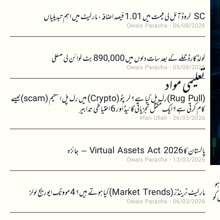
SC کروڈ آئل کی قیمت میں 1.01 فیصد اضافہ، مارکیٹ میں اہم تبدیلیاں
Owais Paracha
06/08/2026
کولڈکارڈ حملے کے بعد سات دنوں میں 890,000 بٹ کوائن کی منتقلی
Owais Paracha
05/08/2026
تعلیمی مواد
(Rug Pull)رگ پل کیا ہے؟ کرپٹو (Crypto) میں رگ پل اسکیم (scam)کیسے
کام کرتی ہے؟ ایک مکمل تجزیاتی گائیڈ اور 6 احتیاطی تدابیر
Irfan Ullah
26/03/2026
پاکستان کا Virtual Assets Act 2026 – جائزہ
Owais Paracha
12/03/2026
ہو
مارکیٹ ٹرینڈز (Market Trends) کیا ہوتے ہیں؟ 4 موونگ ایوریج ٹولز
 کو
Owais Paracha
06/03/2026