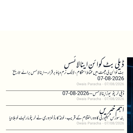
ڈیلی بٹ کوائن اینالائسس
بٹ کوائن کی قیمت میں محتاط استحکام، لانگ ٹرم دباؤ برقرار – اینالائسس برائے تاریخ
2026-08-07
Owais Paracha
07/08/2026
ڈیلی کرپٹو نیوز اینالائسس – 2026-08-07
Owais Paracha
07/08/2026
اہم خبریں
بند سورس سیکیورٹی کا دور اختتام کے قریب، کولڈ کارڈ کمزوری نے کرپٹو مارکیٹ کو ہلا دیا
Owais Paracha
07/08/2026