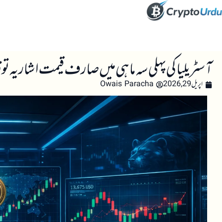
صفحہ اول
کرپٹو اینالائسس
تعلیم
اہم کرپٹو خبری
آسٹریلیا کی پہلی سہ ماہی میں صارف قیمت اشاریہ توقعات کے م
اپریل 29, 2026
Owais Paracha