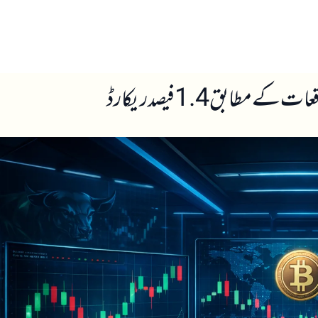
ں
ہمارے بارے میں
طابق 1.4 فیصد ریکارڈ