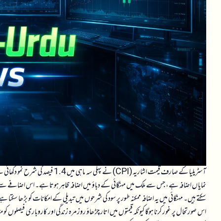
نمایاں اضافہ ہے، جس سے ملک میں مہنگائی کے دباؤ میں اضافہ ظاہر ہوتا ہے۔ اس اضافے سے صار
سکتے ہیں۔ مہنگائی میں یہ اضافہ ممکنہ طور پر سود کی شرحوں میں تبدیلی کے امکانات کو بڑھا سکتا 
اس صورتحال پر غور کرنا ہوگا کیونکہ قیمتوں میں اتار چڑھاؤ روزمرہ زندگی اور کاروباری فیصلوں کو م