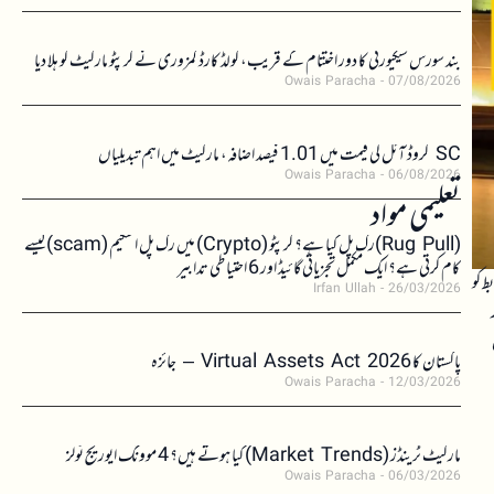
بند سورس سیکیورٹی کا دور اختتام کے قریب، کولڈ کارڈ کمزوری نے کرپٹو مارکیٹ کو ہلا دیا
Owais Paracha
07/08/2026
SC کروڈ آئل کی قیمت میں 1.01 فیصد اضافہ، مارکیٹ میں اہم تبدیلیاں
Owais Paracha
06/08/2026
تعلیمی مواد
(Rug Pull)رگ پل کیا ہے؟ کرپٹو (Crypto) میں رگ پل اسکیم (scam)کیسے
کام کرتی ہے؟ ایک مکمل تجزیاتی گائیڈ اور 6 احتیاطی تدابیر
ط کو
Irfan Ullah
26/03/2026
پاکستان کا Virtual Assets Act 2026 – جائزہ
Owais Paracha
12/03/2026
مارکیٹ ٹرینڈز (Market Trends) کیا ہوتے ہیں؟ 4 موونگ ایوریج ٹولز
Owais Paracha
06/03/2026