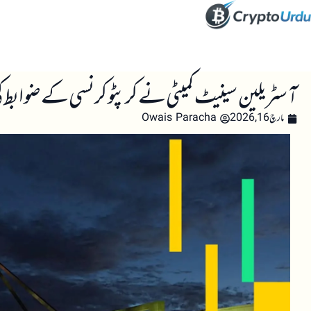
صفحہ اول
کرپٹو اینالائسس
تعلیم
اہم کرپٹو خبری
آسٹریلین سینیٹ کمیٹی نے کرپٹو کرنسی کے ضواب
مارچ 16, 2026
Owais Paracha