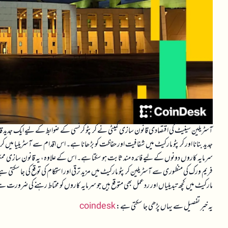
آسٹریلین سینیٹ کی اقتصادی قانون سازی کمیٹی نے کرپٹو کرنسی کے ضوابط کے لیے ایک جدید قانو
جدید بنانا اور کرپٹو مارکیٹ میں شفافیت اور حفاظت کو بڑھانا ہے۔ اس اقدام سے آسٹریلیا میں ک
سرمایہ کاروں دونوں کے لیے فائدہ مند ثابت ہو سکتا ہے۔ اس کے علاوہ، یہ قانون سازی ممکنہ 
فریم ورک کی منظوری سے آسٹریلین کرپٹو مارکیٹ میں مزید ترقی اور استحکام کی توقع کی جا سکتی 
مارکیٹ میں کچھ تبدیلیاں اور ردعمل بھی متوقع ہیں جو سرمایہ کاروں کو محتاط رہنے کی ضرورت 
یہ خبر تفصیل سے یہاں پڑھی جا سکتی ہے:
coindesk