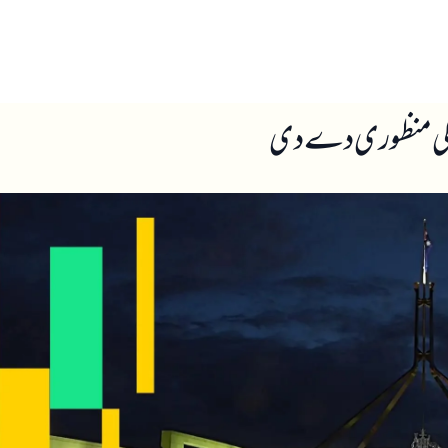
ں
ہمارے بارے میں
ط کی منظوری دے دی