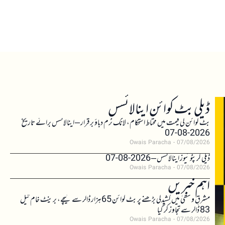
ڈیلی بٹ کوائن اینالائسس
بٹ کوائن کی قیمت میں محتاط استحکام، لانگ ٹرم دباؤ برقرار – اینالائسس برائے تاریخ
2026-08-07
Owais Paracha
07/08/2026
ڈیلی کرپٹو نیوز اینالائسس – 2026-08-07
Owais Paracha
07/08/2026
اہم خبریں
مشرقِ وسطیٰ میں کشیدگی بڑھنے پر بٹ کوائن 65 ہزار ڈالر سے نیچے، برینٹ خام تیل
83 ڈالر سے تجاوز کر گیا
Owais Paracha
07/08/2026