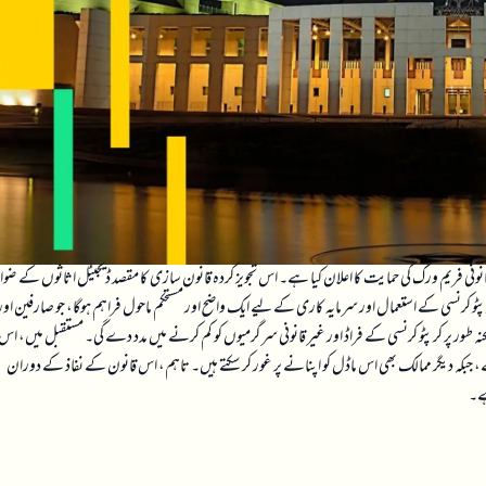
نی فریم ورک کی حمایت کا اعلان کیا ہے۔ اس تجویز کردہ قانون سازی کا مقصد ڈیجیٹل اثاثوں کے ضواب
رپٹو کرنسی کے استعمال اور سرمایہ کاری کے لیے ایک واضح اور مستحکم ماحول فراہم ہوگا، جو صارفین اور
طور پر کرپٹو کرنسی کے فراڈ اور غیر قانونی سرگرمیوں کو کم کرنے میں مدد دے گی۔ مستقبل میں، اس
ہے، جبکہ دیگر ممالک بھی اس ماڈل کو اپنانے پر غور کر سکتے ہیں۔ تاہم، اس قانون کے نفاذ کے دوران
ہے۔