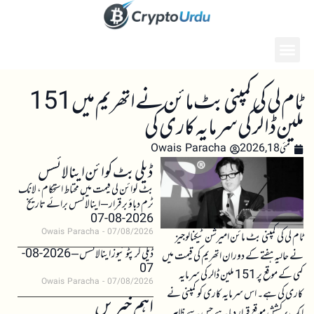
ٹام لی کی کمپنی بٹ مائن نے اتھریم میں 151
ملین ڈالر کی سرمایہ کاری کی
مئی 18, 2026
Owais Paracha
ڈیلی بٹ کوائن اینالائسس
بٹ کوائن کی قیمت میں محتاط استحکام، لانگ
ٹرم دباؤ برقرار – اینالائسس برائے تاریخ
2026-08-07
Owais Paracha
07/08/2026
ٹام لی کی کمپنی بٹ مائن امیرشن ٹیکنالوجیز
ڈیلی کرپٹو نیوز اینالائسس – 2026-08-
نے حالیہ ہفتے کے دوران اتھریم کی قیمت میں
07
کمی کے موقع پر 151 ملین ڈالر کی سرمایہ
Owais Paracha
07/08/2026
کاری کی ہے۔ اس سرمایہ کاری کو کمپنی نے
اہم خبریں
ایک پرکشش موقع قرار دیا ہے جس سے ظاہر