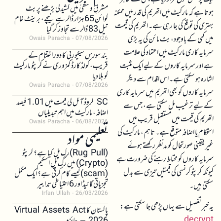
مشرقِ وسطیٰ میں کشیدگی بڑھنے پر بٹ
ہوتا ہے کہ مارکیٹ میں اتھریم کی قدر میں ممکنہ
کوائن 65 ہزار ڈالر سے نیچے، برینٹ خام
بہتری کی توقع کی جا رہی ہے۔ اتھریم کی قیمت
تیل 83 ڈالر سے تجاوز کر گیا
میں کمی کے باوجود، بٹ مائن کی یہ بڑی
Owais Paracha
07/08/2026
سرمایہ کاری مارکیٹ میں اعتماد کی علامت
بند سورس سیکیورٹی کا دور اختتام کے
ہے اور سرمایہ کاروں کے لیے ایک مثبت
قریب، کولڈ کارڈ کمزوری نے کرپٹو مارکیٹ
کو ہلا دیا
اشارہ ہو سکتی ہے۔ اس اقدام سے دیگر
Owais Paracha
07/08/2026
سرمایہ کاروں کو بھی اتھریم میں سرمایہ کاری
SC کروڈ آئل کی قیمت میں 1.01 فیصد
کے لیے ترغیب مل سکتی ہے، جس سے
اضافہ، مارکیٹ میں اہم تبدیلیاں
اتھریم کی قیمت میں مستقبل قریب میں
Owais Paracha
06/08/2026
استحکام یا اضافہ متوقع ہے۔ تاہم، مارکیٹ کی
تعلیمی مواد
غیر یقینی صورتحال کو مدنظر رکھتے ہوئے
(Rug Pull)رگ پل کیا ہے؟ کرپٹو
سرمایہ کاروں کو محتاط رہنے کی ضرورت ہے
(Crypto) میں رگ پل اسکیم
کیونکہ کرپٹو کرنسی کی قیمتیں تیزی سے بدل
(scam)کیسے کام کرتی ہے؟ ایک مکمل
تجزیاتی گائیڈ اور 6 احتیاطی تدابیر
سکتی ہیں۔
Irfan Ullah
26/03/2026
یہ خبر تفصیل سے یہاں پڑھی جا سکتی ہے:
پاکستان کا Virtual Assets Act
decrypt