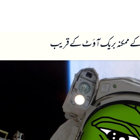
ں
ہمارے بارے میں