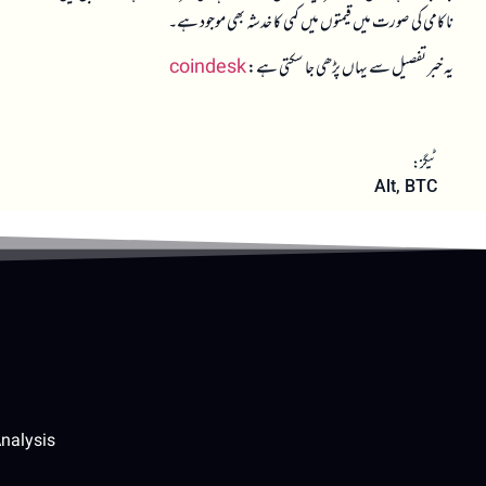
ناکامی کی صورت میں قیمتوں میں کمی کا خدشہ بھی موجود ہے۔
یہ خبر تفصیل سے یہاں پڑھی جا سکتی ہے:
coindesk
ٹیگز:
Alt
,
BTC
nalysis