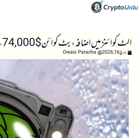
صفحہ اول
کرپٹو اینالائسس
تعلیم
اہم کرپٹو خبری
الٹ کوائنز میں اضافہ، بٹ کوائن $74,000 کے ممکنہ بریک آؤٹ کے قریب
مارچ 16, 2026
Owais Paracha