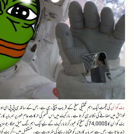
بٹ کوائن
کی قیمت ایک اہم تکنیکی سطح کے قریب پہنچ رہی ہے، جس کے ساتھ ہی پی پی ای اور دیگ
خواہش میں اضافے کی نشاندہی کرتا ہے۔ مارکیٹ میں اس قسم کی حرکات عام طور پر سرمایہ کاری 
بٹ کوائن کا $74,000 کی سطح کو عبور کرنا مارکیٹ کے لیے ایک اہم سنگ میل 
بڑھ جاتا ہے، جس سے سرمایہ کاروں کو محتاط رہنے کی ضرورت ہے۔ مستقبل میں، اگر بٹ کوائن اس