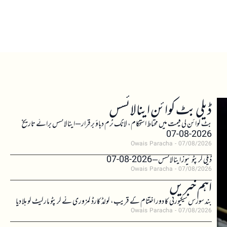
ڈیلی بٹ کوائن اینالائسس
بٹ کوائن کی قیمت میں محتاط استحکام، لانگ ٹرم دباؤ برقرار – اینالائسس برائے تاریخ
2026-08-07
Owais Paracha
07/08/2026
ڈیلی کرپٹو نیوز اینالائسس – 2026-08-07
Owais Paracha
07/08/2026
اہم خبریں
بند سورس سیکیورٹی کا دور اختتام کے قریب، کولڈ کارڈ کمزوری نے کرپٹو مارکیٹ کو ہلا دیا
Owais Paracha
07/08/2026