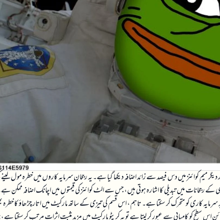
ر میم کوائنز میں دس فیصد سے زائد اضافہ دیکھا گیا ہے۔ یہ رجحان سرمایہ کاروں میں خطرہ مول لینے ک
کے رجحانات میں تبدیلی کا اشارہ ہوتی ہیں، جس سے الٹ کوائنز کی قیمتوں میں اچانک اضافہ ممکن ہے
ہوگا، جو مزید سرمایہ کاری کو متحرک کر سکتا ہے۔ تاہم، اس قسم کی تیزی کے ساتھ مارکیٹ میں اتار چڑھاؤ کا خطرہ ب
 سطح کو کامیابی سے عبور کر لیتا ہے تو یہ کرپٹو مارکیٹ میں مزید مثبت اثرات مرتب کر سکتا ہے، ج