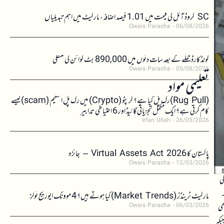
SC کروڈ آئل کی قیمت میں 1.01 فیصد اضافہ، مارکیٹ میں اہم تبدیلیاں
Owais Paracha
06/08/2026
کولڈکارڈ حملے کے بعد سات دنوں میں 890,000 بٹ کوائن کی منتقلی
Owais Paracha
05/08/2026
تعلیمی مواد
(Rug Pull)رگ پل کیا ہے؟ کرپٹو (Crypto) میں رگ پل اسکیم (scam)کیسے
کام کرتی ہے؟ ایک مکمل تجزیاتی گائیڈ اور 6 احتیاطی تدابیر
Irfan Ullah
26/03/2026
پاکستان کا Virtual Assets Act 2026 – جائزہ
Owais Paracha
12/03/2026
ی
۔
مارکیٹ ٹرینڈز (Market Trends) کیا ہوتے ہیں؟ 4 موونگ ایوریج ٹولز
ھی
Owais Paracha
06/03/2026
بکہ