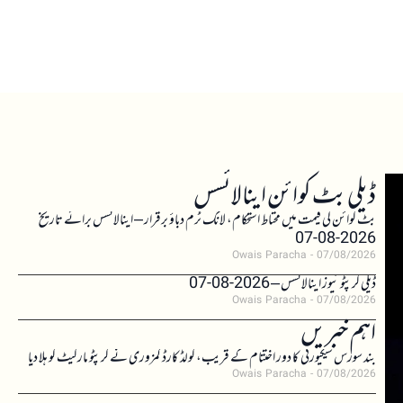
ڈیلی بٹ کوائن اینالائسس
بٹ کوائن کی قیمت میں محتاط استحکام، لانگ ٹرم دباؤ برقرار – اینالائسس برائے تاریخ
2026-08-07
Owais Paracha
07/08/2026
ڈیلی کرپٹو نیوز اینالائسس – 2026-08-07
Owais Paracha
07/08/2026
اہم خبریں
بند سورس سیکیورٹی کا دور اختتام کے قریب، کولڈ کارڈ کمزوری نے کرپٹو مارکیٹ کو ہلا دیا
Owais Paracha
07/08/2026