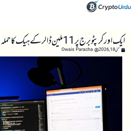
صفحہ اول
کرپٹو اینالائسس
تعلیم
اہم کرپٹو خبری
ایک اور کرپٹو برج پر 11 ملین ڈالر کے ہیک کا حملہ
مئی 18, 2026
Owais Paracha