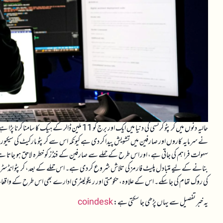
حالیہ دنوں میں کرپٹو کرنسی کی دنیا میں ایک اور برج 
نے سرمایہ کاروں اور صارفین میں تشویش پیدا کر دی ہے کیونکہ اس سے کرپٹو مارکیٹ کی سیکیو
سہولت فراہم کی جاتی ہے، اور اس طرح کے حملے سے صارفین کے فنڈز کو خطرہ لاحق ہو جاتا ہ
بنانے کے لیے متبادل پلیٹ فارمز کی تلاش شروع کر دی ہے۔ اس حملے کے بعد، کرپٹو انڈسٹری می
کی روک تھام کی جا سکے۔ اس کے علاوہ، حکومتی اور ریگولیٹری ادارے بھی اس طرح کے واقعات پر
یہ خبر تفصیل سے یہاں پڑھی جا سکتی ہے:
coindesk