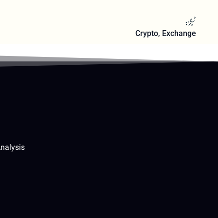
ٹیگز:
Crypto
,
Exchange
nalysis