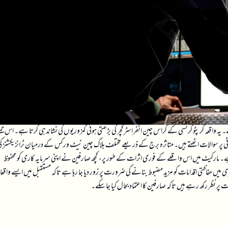
کو 11 ملین ڈالر کے ہیک کا سامنا کرنا پڑا ہے۔ یہ واقعہ کرپٹو کرنسی کے کراس چین انفراسٹرکچر کی بڑھتی ہوئی کمزوریوں کی نشاندہی کرتا ہے۔ اس ح
رٹی پر سوالات اٹھتے ہیں۔ متاثرہ برج کے ذریعے مختلف بلاک چین نیٹ ورکس کے درمیان ٹرانزیکشنز ک
ے۔ مارکیٹ میں اس واقعے کے فوری اثرات کے طور پر، کچھ صارفین نے اپنی سرمایہ کاری کو محفوظ
ں حفاظتی اقدامات کو مزید مضبوط بنانے کی ضرورت پر زور دیا جا رہا ہے تاکہ مستقبل میں ایسے واق
 نظر رکھ رہے ہیں تاکہ صارفین کا اعتماد بحال کیا جا سکے۔