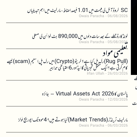
SC کروڈ آئل کی قیمت میں 1.01 فیصد اضافہ، مارکیٹ میں اہم تبدیلیاں
Owais Paracha
06/08/2026
کولڈکارڈ حملے کے بعد سات دنوں میں 890,000 بٹ کوائن کی منتقلی
Owais Paracha
05/08/2026
تعلیمی مواد
(Rug Pull)رگ پل کیا ہے؟ کرپٹو (Crypto) میں رگ پل اسکیم (scam)کیسے
کام کرتی ہے؟ ایک مکمل تجزیاتی گائیڈ اور 6 احتیاطی تدابیر
Irfan Ullah
26/03/2026
ملے
ی
پاکستان کا Virtual Assets Act 2026 – جائزہ
Owais Paracha
12/03/2026
عات
مارکیٹ ٹرینڈز (Market Trends) کیا ہوتے ہیں؟ 4 موونگ ایوریج ٹولز
Owais Paracha
06/03/2026