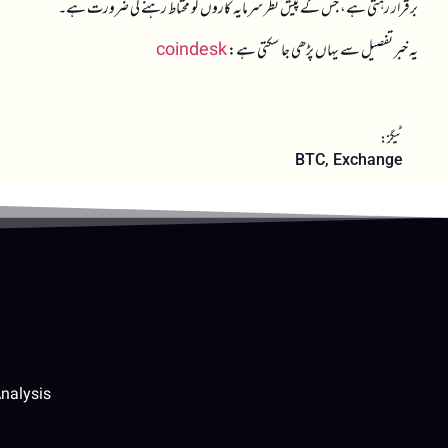
برقرار رہتی ہے، جس کے پیش نظر سرمایہ کاروں کو محتاط رہنے کی ضرورت ہے۔
یہ خبر تفصیل سے یہاں پڑھی جا سکتی ہے:
coindesk
ٹیگز:
BTC
,
Exchange
nalysis