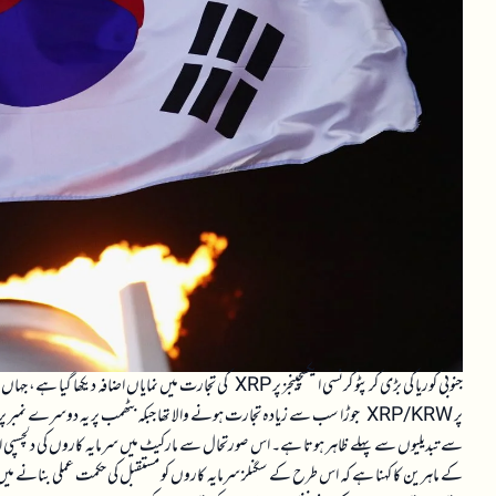
جنوبی کوریا کی بڑی کرپٹو کرنسی ایکسچینجز پر XRP کی تجارت میں نمایاں اضافہ دیکھا گیا ہے، جہاں یہ
پر XRP/KRW جوڑا سب سے زیادہ تجارت ہونے والا تھا جبکہ بٹھمب پر یہ دوسرے نمبر 
کے ماہرین کا کہنا ہے کہ اس طرح کے سگنلز سرمایہ کاروں کو مستقبل کی حکمت عملی بنانے میں