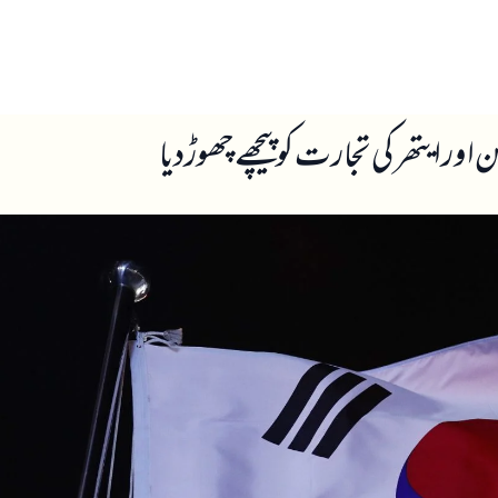
ں
ہمارے بارے میں