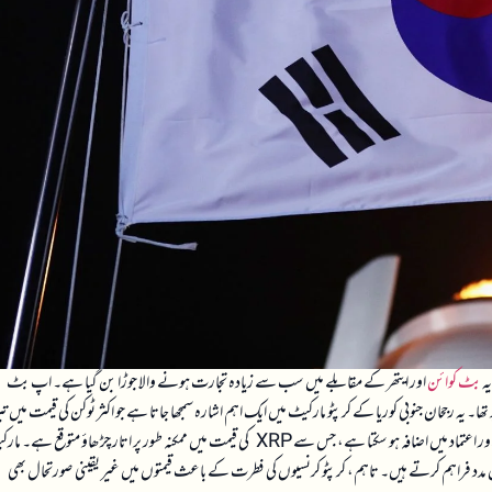
بٹ کوائن
اور ایتھر کے مقابلے میں سب سے زیادہ تجارت ہونے والا جوڑا بن گیا ہے۔ اپ بٹ
پر تھا۔ یہ رجحان جنوبی کوریا کے کرپٹو مارکیٹ میں ایک اہم اشارہ سمجھا جاتا ہے جو اکثر ٹوکن کی قیمت میں 
سے تبدیلیوں سے پہلے ظاہر ہوتا ہے۔ اس صورتحال سے مارکیٹ میں سرمایہ کاروں کی دلچسپی اور اعتماد میں اضافہ ہو سکتا ہے، جس سے XRP کی قیمت میں ممکنہ طور پر اتار چڑھاؤ متوقع
 مدد فراہم کرتے ہیں۔ تاہم، کرپٹو کرنسیوں کی فطرت کے باعث قیمتوں میں غیر یقینی صورتحال بھی