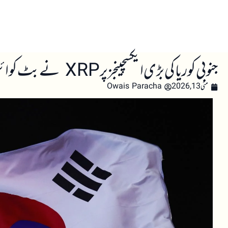
صفحہ اول
کرپٹو اینالائسس
تعلیم
اہم کرپٹو خبری
جنوبی کوریا کی بڑی ایکسچینجز پر XRP نے بٹ کوائن اور ایتھر کی تجارت کو پیچھے چھوڑ دیا
مئی 13, 2026
Owais Paracha