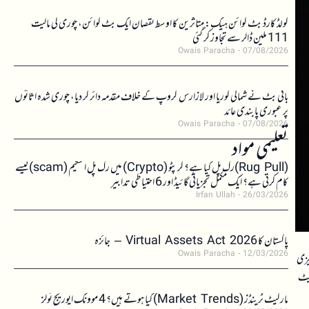
کولڈ کارڈ بٹ کوائن ہیک: متاثرین کا اوسط نقصان ایک بٹ کوائن، چوری کی مالیت
111 ملین ڈالر سے تجاوز کر گئی
Owais Paracha
07/08/2026
بائی بٹ نے شمالی کوریا اور لازارس گروپ کے خلاف مقدمہ دائر کر دیا، چوری شدہ اثاثوں
پر عبوری پابندی عائد
Owais Paracha
07/08/2026
تعلیمی مواد
(Rug Pull)رگ پل کیا ہے؟ کرپٹو (Crypto) میں رگ پل اسکیم (scam)کیسے
کام کرتی ہے؟ ایک مکمل تجزیاتی گائیڈ اور 6 احتیاطی تدابیر
Irfan Ullah
26/03/2026
پاکستان کا Virtual Assets Act 2026 – جائزہ
Owais Paracha
12/03/2026
تیزی
 ہے۔ مارکیٹ
مارکیٹ ٹرینڈز (Market Trends) کیا ہوتے ہیں؟ 4 موونگ ایوریج ٹولز