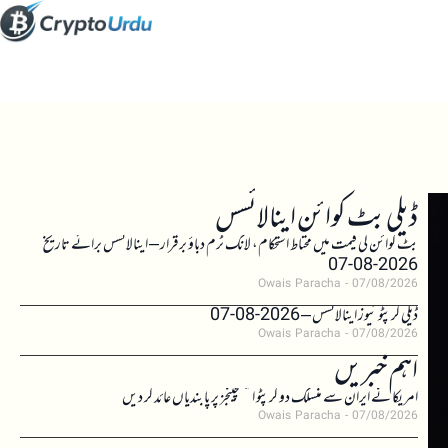
ڈیلی بٹ کوائن اینالائسس
بٹ کوائن کی قیمت میں محتاط استحکام، لانگ ٹرم دباؤ برقرار – اینالائسس برائے تاریخ
2026-08-07
Owais Paracha
07/08/2026
ڈیلی کرپٹو نیوز اینالائسس – 2026-08-07
Owais Paracha
07/08/2026
اہم خبریں
امریکا نے ایران سے منسلک دو کرپٹو ایکسچینجز پر پابندیاں عائد کر دیں
Owais Paracha
07/08/2026