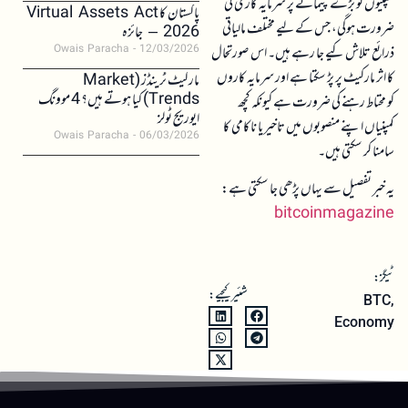
کمپنیوں کو بڑے پیمانے پر سرمایہ کاری کی
پاکستان کا Virtual Assets Act
ضرورت ہوگی، جس کے لیے مختلف مالیاتی
2026 – جائزہ
ذرائع تلاش کیے جا رہے ہیں۔ اس صورتحال
Owais Paracha
12/03/2026
کا اثر مارکیٹ پر پڑ سکتا ہے اور سرمایہ کاروں
مارکیٹ ٹرینڈز (Market
Trends) کیا ہوتے ہیں؟ 4 موونگ
کو محتاط رہنے کی ضرورت ہے کیونکہ کچھ
ایوریج ٹولز
کمپنیاں اپنے منصوبوں میں تاخیر یا ناکامی کا
Owais Paracha
06/03/2026
سامنا کر سکتی ہیں۔
یہ خبر تفصیل سے یہاں پڑھی جا سکتی ہے:
bitcoinmagazine
ٹیگز:
شئیر کیجیے:
BTC
,
Economy