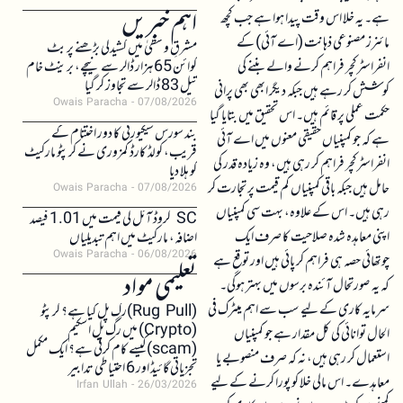
اہم خبریں
ہے۔ یہ خلا اس وقت پیدا ہوا ہے جب کچھ
مائنرز مصنوعی ذہانت (اے آئی) کے
مشرقِ وسطیٰ میں کشیدگی بڑھنے پر بٹ
انفراسٹرکچر فراہم کرنے والے بننے کی
کوائن 65 ہزار ڈالر سے نیچے، برینٹ خام
تیل 83 ڈالر سے تجاوز کر گیا
کوشش کر رہے ہیں جبکہ دیگر ابھی بھی پرانی
Owais Paracha
07/08/2026
حکمت عملی پر قائم ہیں۔ اس تحقیق میں بتایا گیا
بند سورس سیکیورٹی کا دور اختتام کے
ہے کہ جو کمپنیاں حقیقی معنوں میں اے آئی
قریب، کولڈ کارڈ کمزوری نے کرپٹو مارکیٹ
انفراسٹرکچر فراہم کر رہی ہیں، وہ زیادہ قدر کی
کو ہلا دیا
حامل ہیں جبکہ باقی کمپنیاں کم قیمت پر تجارت کر
Owais Paracha
07/08/2026
رہی ہیں۔ اس کے علاوہ، بہت سی کمپنیاں
SC کروڈ آئل کی قیمت میں 1.01 فیصد
اپنی معاہدہ شدہ صلاحیت کا صرف ایک
اضافہ، مارکیٹ میں اہم تبدیلیاں
Owais Paracha
06/08/2026
چوتھائی حصہ ہی فراہم کر پائی ہیں اور توقع ہے
تعلیمی مواد
کہ یہ صورتحال آئندہ برسوں میں بہتر ہوگی۔
سرمایہ کاری کے لیے سب سے اہم میٹرک فی
(Rug Pull)رگ پل کیا ہے؟ کرپٹو
(Crypto) میں رگ پل اسکیم
الحال توانائی کی کل مقدار ہے جو کمپنیاں
(scam)کیسے کام کرتی ہے؟ ایک مکمل
استعمال کر رہی ہیں، نہ کہ صرف منصوبے یا
تجزیاتی گائیڈ اور 6 احتیاطی تدابیر
معاہدے۔ اس مالی خلا کو پورا کرنے کے لیے
Irfan Ullah
26/03/2026