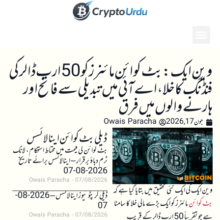
وین ایک: بٹ کوائن مائنرز کو 50 ارب ڈالر کی
فنڈنگ کا خلا، اے آئی میں تبدیلی سے فاتح اور
ہارنے والوں میں فرق
جون 17, 2026
Owais Paracha
ڈیلی بٹ کوائن اینالائسس
بٹ کوائن کی قیمت میں محتاط استحکام، لانگ
ٹرم دباؤ برقرار – اینالائسس برائے تاریخ
2026-08-07
Owais Paracha
07/08/2026
وین ایک کی ایک نئی تحقیق میں بتایا گیا ہے کہ
ڈیلی کرپٹو نیوز اینالائسس – 2026-08-
بٹ کوائن
مائنرز کو ایک بڑے مالی خلا کا سامنا
07
ہے جو تقریباً 50 ارب ڈالر کے قریب
Owais Paracha
07/08/2026