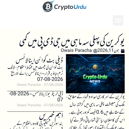
یوکرین کی پہلی سہ ماہی میں جی ڈی پی میں کمی
جون 11, 2026
Owais Paracha
ڈیلی بٹ کوائن اینالائسس
بٹ کوائن کی قیمت میں محتاط استحکام، لانگ
ٹرم دباؤ برقرار – اینالائسس برائے تاریخ
2026-08-07
Owais Paracha
07/08/2026
ڈیلی کرپٹو نیوز اینالائسس – 2026-08-
یوکرین کے سرکاری اعداد و شمار کے مطابق،
07
ملک کی معیشت پہلی سہ ماہی میں گزشتہ سال
Owais Paracha
07/08/2026
کے مقابلے میں 0.6 فیصد کمزور ہوئی ہے۔
اہم خبریں
اس کمی کا اعلان ریاستی شماریاتی دفتر نے کیا
بند سورس سیکیورٹی کا دور اختتام کے
ہے، جو ملک کی اقتصادی صورتحال کی عکاسی