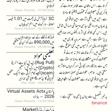
قریب، کولڈ کارڈ کمزوری نے کرپٹو مارکیٹ
کرتا ہے۔ اس رجحان سے ظاہر ہوتا ہے کہ
کو ہلا دیا
Owais Paracha
07/08/2026
یوکرین کی معیشت کو مختلف چیلنجز کا سامنا
SC کروڈ آئل کی قیمت میں 1.01 فیصد
ہے، جن میں جنگی اثرات، بین الاقوامی
اضافہ، مارکیٹ میں اہم تبدیلیاں
پابندیاں اور داخلی سیاسی و معاشی مسائل شامل
Owais Paracha
06/08/2026
ہیں۔ اس کمی کا فوری اثر مارکیٹوں اور صارفین
کولڈکارڈ حملے کے بعد سات دنوں
پر پڑ سکتا ہے، جس سے سرمایہ کاری میں
میں 890,000 بٹ کوائن کی منتقلی
احتیاط اور مالی سرگرمیوں میں کمی متوقع ہے۔
Owais Paracha
05/08/2026
مستقبل میں، اگر حالات بہتر نہ ہوئے تو
تعلیمی مواد
معیشت کو مزید مشکلات کا سامنا ہو سکتا ہے،
(Rug Pull)رگ پل کیا ہے؟ کرپٹو
جس سے روزگار اور تجارتی سرگرمیاں متاثر ہو
(Crypto) میں رگ پل اسکیم
سکتی ہیں۔ تاہم، حکومت کی ممکنہ اصلاحات
(scam)کیسے کام کرتی ہے؟ ایک مکمل
تجزیاتی گائیڈ اور 6 احتیاطی تدابیر
اور بین الاقوامی امداد سے معیشت کو استحکام ملنے
Irfan Ullah
26/03/2026
کی امید ہے۔
پاکستان کا Virtual Assets Act
یہ خبر تفصیل سے یہاں پڑھی جا سکتی ہے:
2026 – جائزہ
Owais Paracha
12/03/2026
binance
مارکیٹ ٹرینڈز (Market