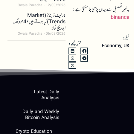
2026 – جائزہ
Owais Paracha
12/03/2026
یہ خبر تفصیل سے یہاں پڑھی جا سکتی ہے:
مارکیٹ ٹرینڈز (Market
binance
Trends) کیا ہوتے ہیں؟ 4 موونگ
ایوریج ٹولز
Owais Paracha
06/03/2026
ٹیگز:
شئیر کیجیے:
Economy
,
UK
Latest Daily
Analysis
Daily and Weekly
Bitcoin Analysis
Crypto Education