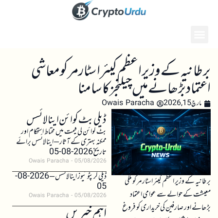
برطانیہ کے وزیر اعظم کیئر اسٹارمر کو معاشی
اعتماد بڑھانے میں چیلنجز کا سامنا
مارچ 15, 2026
Owais Paracha
ڈیلی بٹ کوائن اینالائسس
بٹ کوائن کی قیمت میں محتاط استحکام اور
ممکنہ بہتری کے آثار – اینالائسس برائے
تاریخ 2026-08-05
Owais Paracha
05/08/2026
ڈیلی کرپٹو نیوز اینالائسس – 2026-08-
برطانیہ کے وزیر اعظم کیئر اسٹارمر کو ملکی
05
معیشت کے حوالے سے عوامی اعتماد
Owais Paracha
05/08/2026
بڑھانے اور صارفین کی خریداری کو فروغ
اہم خبریں