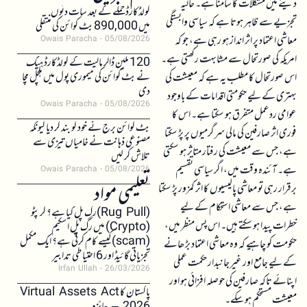
دینے میں مشکلات کا سامنا ہے۔ حالیہ
کولڈکارڈ حملے کے بعد سات دنوں
تجزیے سے ظاہر ہوتا ہے کہ سیاسی وابستگی
میں 890,000 بٹ کوائن کی منتقلی
معاشی اعتماد پر اثر انداز ہو رہی ہے، جو کہ
Owais Paracha
05/08/2026
امریکہ کی صورتحال سے مشابہت رکھتی ہے۔
120 ملین ڈالر مالیت کے کولڈکارڈ ہیک
نے بٹ کوائن کی میموری پول میں ہلچل مچا
اس صورتحال کا مطلب یہ ہے کہ معیشت کی
دی
بہتری کے لیے حکومتی اقدامات کے باوجود
Owais Paracha
05/08/2026
عوامی ردعمل متفرق ہو سکتا ہے۔ اس کا
بٹ کوائن برج نے خود کو بند کر دیا کیونکہ
فوری اثر صارفین کی مالی سرگرمیوں پر پڑ سکتا
مصنوعی ذہانت نے خامیاں تیزی سے
ہے، جس سے معیشت کی رفتار متاثر ہو سکتی
تلاش کر لیں
ہے۔ آئندہ وقت میں، اگر سیاسی تقسیم
Owais Paracha
05/08/2026
تعلیمی مواد
برقرار رہی تو معاشی پالیسیوں کا اثر کمزور پڑ سکتا
ہے، جس سے معاشی استحکام کے لیے
(Rug Pull)رگ پل کیا ہے؟ کرپٹو
خطرات پیدا ہو سکتے ہیں۔ اس پس منظر میں،
(Crypto) میں رگ پل اسکیم
(scam)کیسے کام کرتی ہے؟ ایک مکمل
حکومت کو چاہیے کہ وہ معاشی اعتماد بڑھانے
تجزیاتی گائیڈ اور 6 احتیاطی تدابیر
کے لیے جامع اور غیر جانبدار حکمت عملی
Irfan Ullah
26/03/2026
اپنائے تاکہ صارفین کی حوصلہ افزائی ہو اور
پاکستان کا Virtual Assets Act
معیشت مستحکم ہو سکے۔