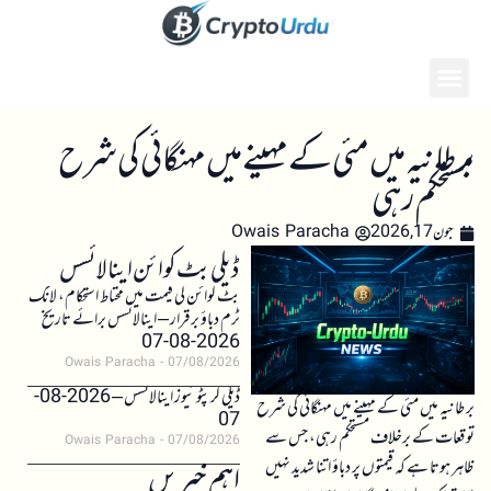
برطانیہ میں مئی کے مہینے میں مہنگائی کی شرح
مستحکم رہی
جون 17, 2026
Owais Paracha
ڈیلی بٹ کوائن اینالائسس
بٹ کوائن کی قیمت میں محتاط استحکام، لانگ
ٹرم دباؤ برقرار – اینالائسس برائے تاریخ
2026-08-07
Owais Paracha
07/08/2026
ڈیلی کرپٹو نیوز اینالائسس – 2026-08-
برطانیہ میں مئی کے مہینے میں مہنگائی کی شرح
07
توقعات کے برخلاف مستحکم رہی، جس سے
Owais Paracha
07/08/2026
ظاہر ہوتا ہے کہ قیمتوں پر دباؤ اتنا شدید نہیں
اہم خبریں