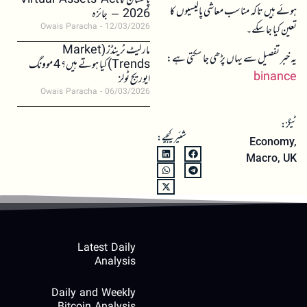
پاکستان کا Virtual Assets Act
ہوئے ہیں تاکہ مناسب معاشی پالیسیوں کا
2026 – جائزہ
تعین کیا جا سکے۔
Owais Paracha
12/03/2026
مارکیٹ ٹرینڈز (Market
یہ خبر تفصیل سے یہاں پڑھی جا سکتی ہے:
Trends) کیا ہوتے ہیں؟ 4 موونگ
binance
ایوریج ٹولز
Owais Paracha
06/03/2026
ٹیگز:
شئیر کیجیے:
Economy
,
Macro
,
UK
Latest Daily
Analysis
Daily and Weekly