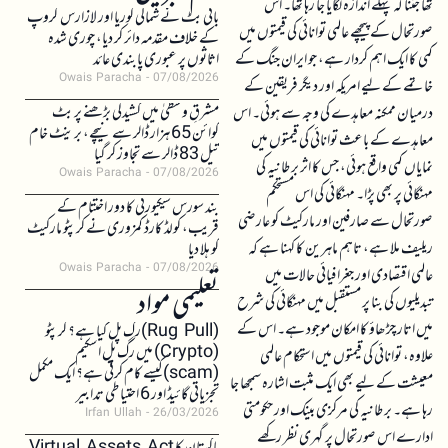
تھا جتنا کہ پہلے اندازہ لگایا جا رہا تھا۔ اس
بائی بٹ نے شمالی کوریا اور لازارس گروپ
صورتحال کے پیچھے عالمی توانائی کی قیمتوں میں
کے خلاف مقدمہ دائر کر دیا، چوری شدہ
کمی کا ایک اہم کردار ہے، جو ایران جنگ کے
اثاثوں پر عبوری پابندی عائد
Owais Paracha
07/08/2026
خاتمے کے لیے امریکہ اور دیگر فریقین کے
مشرقِ وسطیٰ میں کشیدگی بڑھنے پر بٹ
درمیان ممکنہ معاہدے کی وجہ سے ہوئی۔ اس
کوائن 65 ہزار ڈالر سے نیچے، برینٹ خام
معاہدے کے باعث توانائی کی قیمتوں میں
تیل 83 ڈالر سے تجاوز کر گیا
نمایاں کمی واقع ہوئی، جس کا اثر برطانیہ کی
Owais Paracha
07/08/2026
مہنگائی پر بھی پڑا۔ مہنگائی کی اس مستحکم
بند سورس سیکیورٹی کا دور اختتام کے
صورتحال سے صارفین اور مارکیٹ کو عارضی
قریب، کولڈ کارڈ کمزوری نے کرپٹو مارکیٹ
ریلیف ملا ہے، تاہم ماہرین کا کہنا ہے کہ
کو ہلا دیا
Owais Paracha
07/08/2026
عالمی اقتصادی اور جغرافیائی حالات میں
تعلیمی مواد
تبدیلیوں کی بنا پر مستقبل میں مہنگائی کی شرح
میں اتار چڑھاؤ کا امکان موجود ہے۔ اس کے
(Rug Pull)رگ پل کیا ہے؟ کرپٹو
(Crypto) میں رگ پل اسکیم
علاوہ، توانائی کی قیمتوں میں استحکام عالمی
(scam)کیسے کام کرتی ہے؟ ایک مکمل
معیشت کے لیے بھی ایک مثبت اشارہ سمجھا جا
تجزیاتی گائیڈ اور 6 احتیاطی تدابیر
رہا ہے۔ برطانیہ کی مرکزی بینک اور حکومتی
Irfan Ullah
26/03/2026
ادارے اس صورتحال پر گہری نظر رکھے