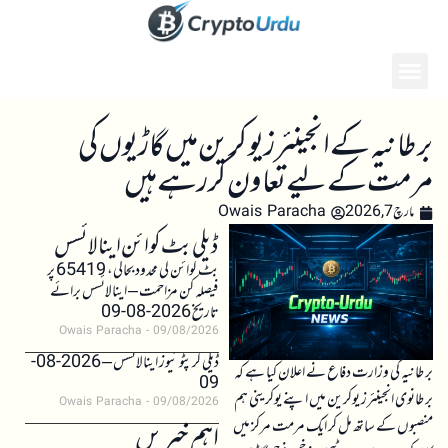
برطانیہ کے انجینئرز یوکرین میں گاڑیوں کی
مرمت کے لیے تعاون کر رہے ہیں
مارچ 7, 2026
Owais Paracha
ڈیلی بٹ کوائن اینالائسس
بٹ کوائن کی محدود بحالی، 65419 پر
فیصلہ کن مزاحمت – اینالائسس برائے
تاریخ 2026-08-09
Owais Paracha
09/08/2026
ڈیلی کرپٹو نیوز اینالائسس – 2026-08-
برطانیہ کی وزارت دفاع نے اعلان کیا ہے کہ
09
برطانوی انجینئرز یوکرین میں اپنے یوکرینی ہم
Owais Paracha
09/08/2026
منصبوں کے ساتھ مل کر ایک مرمت مرکز میں
اہم خبریں