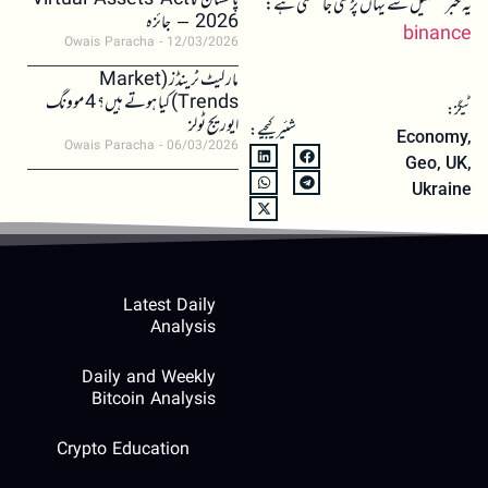
پاکستان کا Virtual Assets Act
یہ خبر تفصیل سے یہاں پڑھی جا سکتی ہے:
2026 – جائزہ
binance
Owais Paracha
12/03/2026
مارکیٹ ٹرینڈز (Market
Trends) کیا ہوتے ہیں؟ 4 موونگ
ٹیگز:
ایوریج ٹولز
شئیر کیجیے:
Economy
,
Owais Paracha
06/03/2026
Geo
,
UK
,
Ukraine
Latest Daily
Analysis
Daily and Weekly
Bitcoin Analysis
Crypto Education