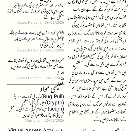
کام کر رہے ہیں۔ یہ ٹیمیں زخمی فوجی گاڑیوں
بٹ کوائن انفراسٹرکچر پر ایک اور سائبر
کی مرمت کو تیز کرنے کے لیے دن رات
حملہ، ایل این ڈی سرورز سے لائٹننگ فنڈز
محنت کر رہی ہیں تاکہ انہیں دوبارہ محاذ جنگ پر
منتقل کیے گئے
Owais Paracha
08/08/2026
بھیجا جا سکے۔ اس تعاون کا مقصد یوکرین کی
اقوام متحدہ: یمن میں بڑے پیمانے پر جنگ
دفاعی صلاحیت کو بڑھانا اور جنگ کے دوران
کا خطرہ چار سال سے زائد عرصے کی بلند
آپریشنل کارکردگی کو بہتر بنانا ہے۔ اس اقدام
ترین سطح پر پہنچ گیا
سے نہ صرف فوجی گاڑیوں کی دستیابی میں
Owais Paracha
08/08/2026
اضافہ ہوگا بلکہ یوکرین کی مسلح افواج کو فوری مدد
بحیرہ اسود میں تجارتی جہازوں کو نشانہ بنانے
فراہم کرنے میں بھی مدد ملے گی۔ مستقبل
سے جنگی خطرات اور عالمی شپنگ دباؤ میں
میں، اس تعاون سے دفاعی ساز و سامان کی
اضافہ
Owais Paracha
08/08/2026
مرمت کے عمل میں مزید بہتری اور تیزی کی
تعلیمی مواد
توقع کی جا سکتی ہے، جو جنگی حالات میں اہم
کردار ادا کرے گا۔ اس کے ساتھ ساتھ، اس
(Rug Pull)رگ پل کیا ہے؟ کرپٹو
(Crypto) میں رگ پل اسکیم
تعاون سے دونوں ممالک کے درمیان دفاعی
(scam)کیسے کام کرتی ہے؟ ایک مکمل
تعلقات مضبوط ہوں گے اور خطے میں استحکام
تجزیاتی گائیڈ اور 6 احتیاطی تدابیر
کے امکانات بڑھیں گے۔
Irfan Ullah
26/03/2026