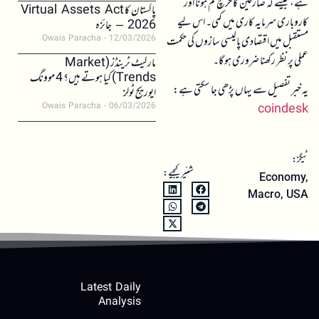
ہے، جیسے کہ صارفین کا خرچ کم ہونا اور
پاکستان کا Virtual Assets Act
کاروباری سرمایہ کاری میں کمی۔ اس لیے
2026 – جائزہ
مستقبل میں اقتصادی پالیسی سازوں کی حکمت
Owais Paracha
12/03/2026
عملی پر نظر رکھنا ضروری ہو گا۔
مارکیٹ ٹرینڈز (Market
Trends) کیا ہوتے ہیں؟ 4 موونگ
یہ خبر تفصیل سے یہاں پڑھی جا سکتی ہے:
ایوریج ٹولز
Owais Paracha
06/03/2026
coindesk
ٹیگز:
شئیر کیجیے:
Economy
,
Macro
,
USA
Latest Daily
Analysis