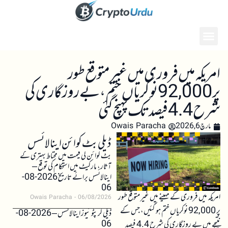
امریکہ میں فروری میں غیر متوقع طور
پر 92,000 نوکریاں ختم، بے روزگاری کی
شرح 4.4 فیصد تک پہنچ گئی
مارچ 6, 2026
Owais Paracha
ڈیلی بٹ کوائن اینالائسس
بٹ کوائن کی قیمت میں محتاط بہتری کے
آثار، مارکیٹ میں استحکام کی توقع –
اینالائسس برائے تاریخ 2026-08-
06
امریکہ میں فروری کے مہینے میں غیر متوقع طور
Owais Paracha
06/08/2026
پر 92,000 نوکریاں ختم ہو گئیں، جس کے
ڈیلی کرپٹو نیوز اینالائسس – 2026-08-
06
نتیجے میں بے روزگاری کی شرح 4.4 فیصد