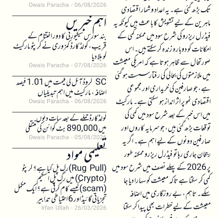
Owais Paracha
06/08/2026
تک بڑھ گئی ہے۔ یہ اعداد و شمار اقتصادی
اہم خبریں
ماہرین کے لیے تشویش کا باعث ہیں کیونکہ یہ
فیڈرل ریزرو کی شرح سود میں ممکنہ کمی کے
بند سورس سیکیورٹی کا دور اختتام کے
قریب، کولڈ کارڈ کمزوری نے کرپٹو مارکیٹ
امکانات کو دوبارہ زندہ کر سکتے ہیں۔ اس
کو ہلا دیا
صورتحال سے ظاہر ہوتا ہے کہ امریکی معیشت
Owais Paracha
07/08/2026
میں ملازمتوں کی بحالی کی رفتار سست ہو گئی
SC کروڈ آئل کی قیمت میں 1.01 فیصد
ہے، جو صارفین کی خریداری اور مجموعی
اضافہ، مارکیٹ میں اہم تبدیلیاں
اقتصادی نمو پر اثر انداز ہو سکتی ہے۔ مارکیٹ
Owais Paracha
06/08/2026
میں اس خبر کے بعد شرح سود میں کمی کی
کولڈکارڈ حملے کے بعد سات دنوں
توقعات بڑھ گئی ہیں، جو سرمایہ کاروں اور
میں 890,000 بٹ کوائن کی منتقلی
Owais Paracha
05/08/2026
صارفین دونوں کے لیے اہم ہے۔ اگر یہ
تعلیمی مواد
رجحان جاری رہا تو فیڈرل ریزرو ممکنہ طور
پر 2026 کے پہلے نصف میں شرح سود میں
(Rug Pull)رگ پل کیا ہے؟ کرپٹو
(Crypto) میں رگ پل اسکیم
کمی کر سکتا ہے تاکہ معیشت کو سہارا دیا جا
(scam)کیسے کام کرتی ہے؟ ایک مکمل
سکے۔ تاہم، بے روزگاری میں اضافہ
تجزیاتی گائیڈ اور 6 احتیاطی تدابیر
معیشت کے لیے خطرات بھی پیدا کر سکتا
Irfan Ullah
26/03/2026