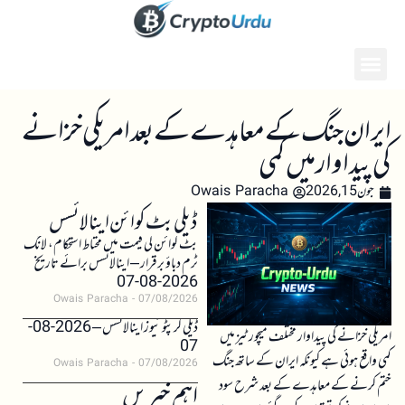
ایران جنگ کے معاہدے کے بعد امریکی خزانے
کی پیداوار میں کمی
جون 15, 2026
Owais Paracha
ڈیلی بٹ کوائن اینالائسس
بٹ کوائن کی قیمت میں محتاط استحکام، لانگ
ٹرم دباؤ برقرار – اینالائسس برائے تاریخ
2026-08-07
Owais Paracha
07/08/2026
ڈیلی کرپٹو نیوز اینالائسس – 2026-08-
امریکی خزانے کی پیداوار مختلف میچورٹیز میں
07
کمی واقع ہوئی ہے کیونکہ ایران کے ساتھ جنگ
Owais Paracha
07/08/2026
ختم کرنے کے معاہدے کے بعد شرح سود
اہم خبریں