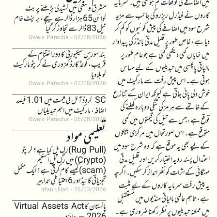
میں اضافے کی توقعات کم ہو گئی ہیں۔ سرمایہ
مشرقِ وسطیٰ میں کشیدگی بڑھنے پر بٹ
کاروں نے فیڈرل ریزرو کی جانب سے مزید
کوائن 65 ہزار ڈالر سے نیچے، برینٹ خام
شرح سود میں اضافے کی پیش گوئیوں کو کم کر
تیل 83 ڈالر سے تجاوز کر گیا
Owais Paracha
07/08/2026
دیا ہے، خاص طور پر قلیل مدتی بانڈز کی پیداوار
بند سورس سیکیورٹی کا دور اختتام کے
میں نمایاں کمی دیکھی گئی ہے جو عام طور پر
قریب، کولڈ کارڈ کمزوری نے کرپٹو مارکیٹ
مالیاتی پالیسی میں تبدیلیوں کے لیے حساس
کو ہلا دیا
ہوتی ہے۔ اس پیش رفت سے مارکیٹ میں
Owais Paracha
07/08/2026
خوش دلی پائی جاتی ہے کیونکہ ایران کے تنازع
SC کروڈ آئل کی قیمت میں 1.01 فیصد
کے خاتمے سے ہرمز کی تنگی دوبارہ کھلنے کی
اضافہ، مارکیٹ میں اہم تبدیلیاں
توقع ہے، جس سے تیل کی قیمتوں میں کمی
Owais Paracha
06/08/2026
تعلیمی مواد
متوقع ہے۔ اس صورتحال میں مرکزی بینکوں
کے لیے بھی یہ موقع ہے کہ وہ شرح سود میں
(Rug Pull)رگ پل کیا ہے؟ کرپٹو
اعتدال پسند رویہ اختیار کریں اور قلیل مدتی
(Crypto) میں رگ پل اسکیم
(scam)کیسے کام کرتی ہے؟ ایک مکمل
مہنگائی کے اثرات کو نظر انداز کر سکیں۔ اگرچہ
تجزیاتی گائیڈ اور 6 احتیاطی تدابیر
یہ پیش رفت سرمایہ کاروں کے لیے مثبت
Irfan Ullah
26/03/2026
ہے، تاہم عالمی مالیاتی منڈیوں میں مستقبل
پاکستان کا Virtual Assets Act
میں ممکنہ تبدیلیوں پر نظر رکھنا ضروری ہے۔