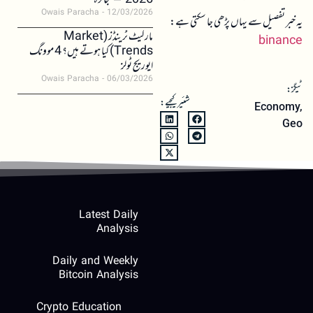
2026 – جائزہ
Owais Paracha
12/03/2026
یہ خبر تفصیل سے یہاں پڑھی جا سکتی ہے:
مارکیٹ ٹرینڈز (Market
binance
Trends) کیا ہوتے ہیں؟ 4 موونگ
ایوریج ٹولز
Owais Paracha
06/03/2026
ٹیگز:
شئیر کیجیے:
Economy
,
Geo
Latest Daily
Analysis
Daily and Weekly
Bitcoin Analysis
Crypto Education