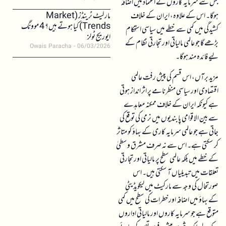
جس سے سرمایہ کاروں کے اعتماد میں اضافہ
ہوگا۔ اس کے علاوہ، ایران کے خلاف
مارکیٹ ٹرینڈز (Market
Trends) کیا ہوتے ہیں؟ 4 موونگ
کشیدگی میں کمی سے خطے میں سیاسی استحکام
ایوریج ٹولز
بڑھے گا جو عالمی مالیاتی اور تجارتی نظام کے
Owais Paracha
06/03/2026
لیے فائدہ مند ہوگا۔
مزید برآں، اس قسم کی پیش رفت عالمی
اقتصادی اور سیاسی منظرنامے پر اثر انداز ہوتی
ہے کیونکہ ایران کے خلاف ممکنہ معاہدے
سے بین الاقوامی پابندیوں میں نرمی کی توقع کی
جاتی ہے جو عالمی سرمایہ کاری کے بہاؤ کو متاثر
کر سکتی ہے۔ اس سے نہ صرف مشرق وسطیٰ
کے خطے میں بلکہ عالمی سطح پر مالیاتی اور تجارتی
تعلقات میں تبدیلیاں آ سکتی ہیں۔ اس
صورتحال کی وجہ سے مارکیٹ میں لیکویڈیٹی
کے بہاؤ میں اضافہ اور خطرات کی سطح میں کمی
متوقع ہے جو سرمایہ کاروں اور مالیاتی اداروں