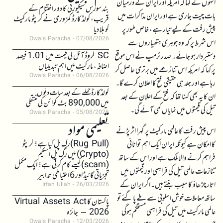
انہوں نے کہا کہ امریکہ اور ایران کے درمیان
بند سورس سیکیورٹی کا دور اختتام کے
بات چیت جاری ہے اور ایران مذاکرات میں
قریب، کولڈ کارڈ کمزوری نے کرپٹو مارکیٹ
پیش رفت کے لیے تیار ہے، خاص طور پر
کو ہلا دیا
Owais Paracha
07/08/2026
اس شرط پر کہ وہ جوہری ہتھیاروں سے
SC کروڈ آئل کی قیمت میں 1.01 فیصد
دستبردار ہو جائے۔ صدر ٹرمپ نے اس موقع
اضافہ، مارکیٹ میں اہم تبدیلیاں
پر کہا کہ امریکہ اس تنازعے میں برتری حاصل کر
Owais Paracha
06/08/2026
رہا ہے اور جلد ہی حقیقی فتح کا اعلان کرے گا۔
کولڈکارڈ حملے کے بعد سات دنوں
ان کا یہ بھی کہنا تھا کہ فتح کے اعلان کے بعد
میں 890,000 بٹ کوائن کی منتقلی
تیل کی قیمتوں میں نمایاں کمی آئے گی۔
Owais Paracha
05/08/2026
تعلیمی مواد
اس پیش رفت کا عالمی مارکیٹ پر گہرا اثر پڑنے
(Rug Pull)رگ پل کیا ہے؟ کرپٹو
کا امکان ہے کیونکہ ایران ایک اہم توانائی
(Crypto) میں رگ پل اسکیم
فراہم کرنے والا ملک ہے اور اس کے ساتھ
(scam)کیسے کام کرتی ہے؟ ایک مکمل
تنازعات عالمی تیل کی فراہمی اور قیمتوں میں
تجزیاتی گائیڈ اور 6 احتیاطی تدابیر
اتار چڑھاؤ کا سبب بنتے ہیں۔ اگر ایران کے
Irfan Ullah
26/03/2026
ساتھ معاملات خوش اسلوبی سے طے پا گئے تو
پاکستان کا Virtual Assets Act
عالمی مارکیٹ میں تیل کی فراہمی مستحکم ہوگی
2026 – جائزہ
Owais Paracha
12/03/2026