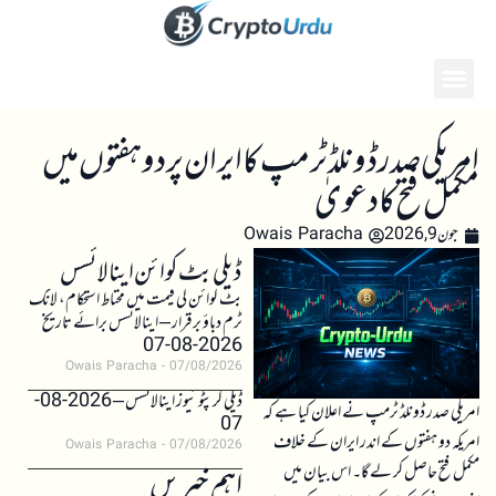
امریکی صدر ڈونلڈ ٹرمپ کا ایران پر دو ہفتوں میں
مکمل فتح کا دعویٰ
جون 9, 2026
Owais Paracha
ڈیلی بٹ کوائن اینالائسس
بٹ کوائن کی قیمت میں محتاط استحکام، لانگ
ٹرم دباؤ برقرار – اینالائسس برائے تاریخ
2026-08-07
Owais Paracha
07/08/2026
ڈیلی کرپٹو نیوز اینالائسس – 2026-08-
امریکی صدر ڈونلڈ ٹرمپ نے اعلان کیا ہے کہ
07
امریکہ دو ہفتوں کے اندر ایران کے خلاف
Owais Paracha
07/08/2026
مکمل فتح حاصل کر لے گا۔ اس بیان میں
اہم خبریں