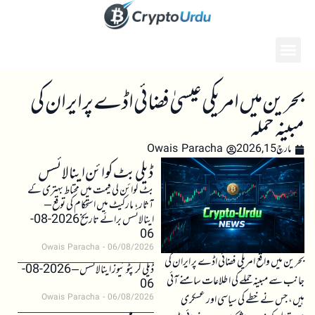
بحرین میں امریکی عیسیٰ فضائی اڈے پر ایران کی
مبینہ حملہ
مارچ 15, 2026
Owais Paracha
ڈیلی بٹ کوائن اینالائسس
بٹ کوائن کی قیمت میں محتاط بہتری کے
آثار، مارکیٹ میں استحکام کی توقع –
اینالائسس برائے تاریخ 2026-08-
06
Owais Paracha
06/08/2026
بحرین میں واقع امریکی فضائی اڈے پر ایران کی
ڈیلی کرپٹو نیوز اینالائسس – 2026-08-
جانب سے مبینہ حملے کی اطلاعات سامنے آئی
06
ہیں، جس نے خطے کی سیاسی اور عسکری
Owais Paracha
06/08/2026