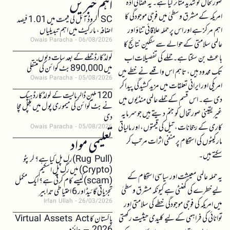
اہم خبریں
صورتحال کو شدید متاثر کیا ہے۔ یہ فضائی اڈہ
امریکہ کے مشرق وسطیٰ میں فوجی موجودگی کا
SC کروڈ آئل کی قیمت میں 1.01 فیصد
اہم مرکز ہے اور اس پر حملہ علاقائی تناؤ اور
اضافہ، مارکیٹ میں اہم تبدیلیاں
Owais Paracha
06/08/2026
عالمی سلامتی کے حوالے سے سنگین نتائج کا
کولڈکارڈ حملے کے بعد سات دنوں
باعث بن سکتا ہے۔ حملے کی تفصیلات اب
میں 890,000 بٹ کوائن کی منتقلی
تک محدود ہیں، تاہم اس واقعے نے خطے میں
Owais Paracha
05/08/2026
امریکی اور ایرانی تعلقات میں مزید کشیدگی پیدا کر
120 ملین ڈالر مالیت کے کولڈکارڈ ہیک
دی ہے۔ اس قسم کے حملے عالمی منڈیوں میں
نے بٹ کوائن کی میموری پول میں ہلچل مچا
غیر یقینی صورتحال کو جنم دیتے ہیں جو سرمایہ
دی
کاری کے رجحانات، تیل کی قیمتوں، اور مالیاتی
Owais Paracha
05/08/2026
تعلیمی مواد
مارکیٹوں کی استحکام پر منفی اثرات مرتب کر
سکتے ہیں۔
(Rug Pull)رگ پل کیا ہے؟ کرپٹو
(Crypto) میں رگ پل اسکیم
یہ حملہ عالمی معیشت اور سیاسی استحکام کے
(scam)کیسے کام کرتی ہے؟ ایک مکمل
لیے خطرے کی گھنٹی ہے کیونکہ مشرق وسطیٰ
تجزیاتی گائیڈ اور 6 احتیاطی تدابیر
Irfan Ullah
26/03/2026
میں امریکہ کی فوجی موجودگی خطے کی سلامتی اور
توانائی کی فراہمی کے لیے کلیدی حیثیت رکھتی
پاکستان کا Virtual Assets Act