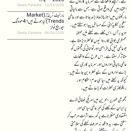
2026 – جائزہ
ہے۔ ایسے واقعات سے سرمایہ کاروں کے
Owais Paracha
12/03/2026
اعتماد میں کمی واقع ہوتی ہے، جس سے مالیاتی
مارکیٹ ٹرینڈز (Market
مارکیٹوں میں اتار چڑھاؤ بڑھ جاتا ہے اور عالمی
Trends) کیا ہوتے ہیں؟ 4 موونگ
سطح پر لیکویڈیٹی کے مسائل پیدا ہو سکتے ہیں۔
ایوریج ٹولز
مزید برآں، اس حملے سے خطے میں ممکنہ
Owais Paracha
06/03/2026
عسکری جوابی کارروائیوں کا خطرہ بڑھتا ہے،
جو عالمی تیل کی فراہمی اور توانائی کی قیمتوں کو
متاثر کر سکتا ہے۔ اس طرح کے واقعات
عالمی مالیاتی اداروں اور سرمایہ کاری کے
بڑے اداروں کے لیے خطرہ بن جاتے ہیں،
کیونکہ یہ خطے میں سیاسی عدم استحکام اور
ریگولیٹری خطرات کو بڑھاتے ہیں۔
مجموعی طور پر، بحرین میں امریکی فضائی اڈے
پر ایران کے حملے کی خبر عالمی سیاسی اور
اقتصادی منظرنامے پر گہرے اثرات مرتب کر
سکتی ہے۔ یہ واقعہ نہ صرف خطے کی سلامتی