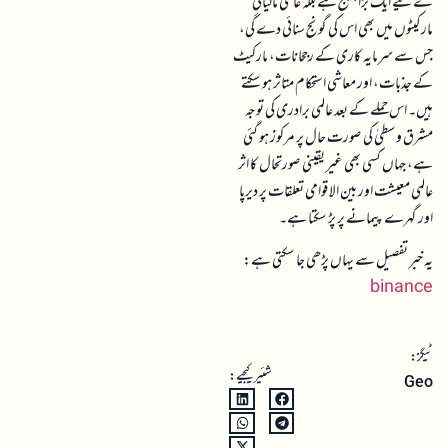
کے لیے ایک بڑا چیلنج ہے بلکہ عالمی مالیاتی
مارکیٹوں میں بھی اس کی گونج سنائی دے گی،
جس سے سرمایہ کاری کے رجحانات، مارکیٹ
کے جذبات، اور معاشی استحکام متاثر ہو سکتے
ہیں۔ اس حملے کے بعد عالمی برادری کی توجہ
مشرق وسطیٰ کی صورت حال پر مرکوز ہو گئی
ہے، جہاں کسی بھی غیر یقینی صورتحال کا اثر
عالمی معیشت اور بین الاقوامی تعلقات پر دیرپا
اور گہرے پیمانے پر پڑ سکتا ہے۔
یہ خبر تفصیل سے یہاں پڑھی جا سکتی ہے:
binance
ٹیگز:
شئیر کیجیے:
Geo