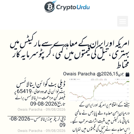
امریکہ اور ایران کے معاہدے سے مارکیٹس میں
بہتری، تیل کی قیمتوں میں کمی، کرپٹو سرمایہ کار
محتاط
جون 15, 2026
Owais Paracha
ڈیلی بٹ کوائن اینالائسس
بٹ کوائن کی محدود بحالی، 65419 پر
فیصلہ کن مزاحمت – اینالائسس برائے
تاریخ 2026-08-09
ہفتے کے اختتام پر امریکہ اور ایران کے
Owais Paracha
09/08/2026
درمیان امن معاہدہ طے پایا جس نے عالمی
ڈیلی کرپٹو نیوز اینالائسس – 2026-08-
مالیاتی مارکیٹس میں مثبت اثرات مرتب کیے۔
09
اس معاہدے نے تیل کی قیمتوں میں نمایاں
Owais Paracha
09/08/2026