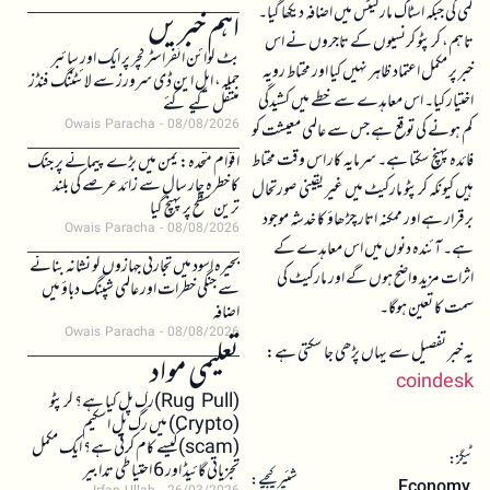
کمی کی جبکہ اسٹاک مارکیٹس میں اضافہ دیکھا گیا۔
اہم خبریں
تاہم، کرپٹو کرنسیوں کے تاجروں نے اس
بٹ کوائن انفراسٹرکچر پر ایک اور سائبر
خبر پر مکمل اعتماد ظاہر نہیں کیا اور محتاط رویہ
حملہ، ایل این ڈی سرورز سے لائٹننگ فنڈز
اختیار کیا۔ اس معاہدے سے خطے میں کشیدگی
منتقل کیے گئے
Owais Paracha
08/08/2026
کم ہونے کی توقع ہے جس سے عالمی معیشت کو
فائدہ پہنچ سکتا ہے۔ سرمایہ کار اس وقت محتاط
اقوام متحدہ: یمن میں بڑے پیمانے پر جنگ
کا خطرہ چار سال سے زائد عرصے کی بلند
ہیں کیونکہ کرپٹو مارکیٹ میں غیر یقینی صورتحال
ترین سطح پر پہنچ گیا
برقرار ہے اور ممکنہ اتار چڑھاؤ کا خدشہ موجود
Owais Paracha
08/08/2026
ہے۔ آئندہ دنوں میں اس معاہدے کے
بحیرہ اسود میں تجارتی جہازوں کو نشانہ بنانے
اثرات مزید واضح ہوں گے اور مارکیٹ کی
سے جنگی خطرات اور عالمی شپنگ دباؤ میں
سمت کا تعین ہوگا۔
اضافہ
Owais Paracha
08/08/2026
یہ خبر تفصیل سے یہاں پڑھی جا سکتی ہے:
تعلیمی مواد
coindesk
(Rug Pull)رگ پل کیا ہے؟ کرپٹو
(Crypto) میں رگ پل اسکیم
(scam)کیسے کام کرتی ہے؟ ایک مکمل
ٹیگز:
تجزیاتی گائیڈ اور 6 احتیاطی تدابیر
شئیر کیجیے:
Economy
,