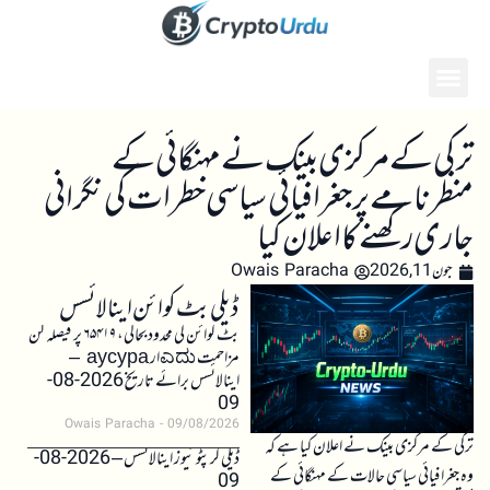
ترکی کے مرکزی بینک نے مہنگائی کے
منظرنامے پر جغرافیائی سیاسی خطرات کی نگرانی
جاری رکھنے کا اعلان کیا
جون 11, 2026
Owais Paracha
ڈیلی بٹ کوائن اینالائسس
بٹ کوائن کی محدود بحالی، ۶۵۴۱۹ پر فیصلہ کن
مزاحمت ಎದುار аусура –
اینالائسس برائے تاریخ 2026-08-
09
Owais Paracha
09/08/2026
ترکی کے مرکزی بینک نے اعلان کیا ہے کہ
ڈیلی کرپٹو نیوز اینالائسس – 2026-08-
وہ جغرافیائی سیاسی حالات کے مہنگائی کے
09