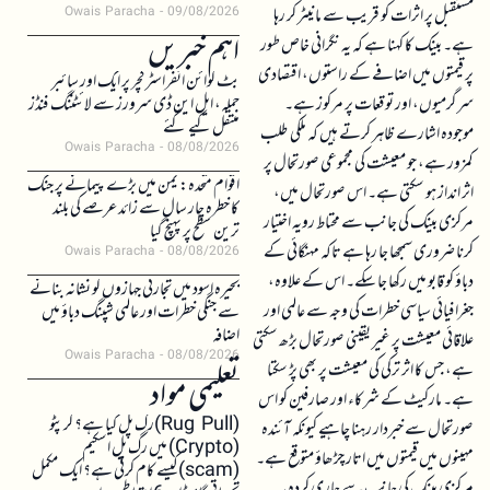
مستقبل پر اثرات کو قریب سے مانیٹر کر رہا
Owais Paracha
09/08/2026
اہم خبریں
ہے۔ بینک کا کہنا ہے کہ یہ نگرانی خاص طور
پر قیمتوں میں اضافے کے راستوں، اقتصادی
بٹ کوائن انفراسٹرکچر پر ایک اور سائبر
سرگرمیوں، اور توقعات پر مرکوز ہے۔
حملہ، ایل این ڈی سرورز سے لائٹننگ فنڈز
منتقل کیے گئے
موجودہ اشارے ظاہر کرتے ہیں کہ ملکی طلب
Owais Paracha
08/08/2026
کمزور ہے، جو معیشت کی مجموعی صورتحال پر
اقوام متحدہ: یمن میں بڑے پیمانے پر جنگ
اثر انداز ہو سکتی ہے۔ اس صورتحال میں،
کا خطرہ چار سال سے زائد عرصے کی بلند
مرکزی بینک کی جانب سے محتاط رویہ اختیار
ترین سطح پر پہنچ گیا
کرنا ضروری سمجھا جا رہا ہے تاکہ مہنگائی کے
Owais Paracha
08/08/2026
دباؤ کو قابو میں رکھا جا سکے۔ اس کے علاوہ،
بحیرہ اسود میں تجارتی جہازوں کو نشانہ بنانے
جغرافیائی سیاسی خطرات کی وجہ سے عالمی اور
سے جنگی خطرات اور عالمی شپنگ دباؤ میں
اضافہ
علاقائی معیشت پر غیر یقینی صورتحال بڑھ سکتی
Owais Paracha
08/08/2026
ہے، جس کا اثر ترکی کی معیشت پر بھی پڑ سکتا
تعلیمی مواد
ہے۔ مارکیٹ کے شرکاء اور صارفین کو اس
(Rug Pull)رگ پل کیا ہے؟ کرپٹو
صورتحال سے خبردار رہنا چاہیے کیونکہ آئندہ
(Crypto) میں رگ پل اسکیم
مہینوں میں قیمتوں میں اتار چڑھاؤ متوقع ہے۔
(scam)کیسے کام کرتی ہے؟ ایک مکمل
مرکزی بینک کی جانب سے جاری کردہ یہ