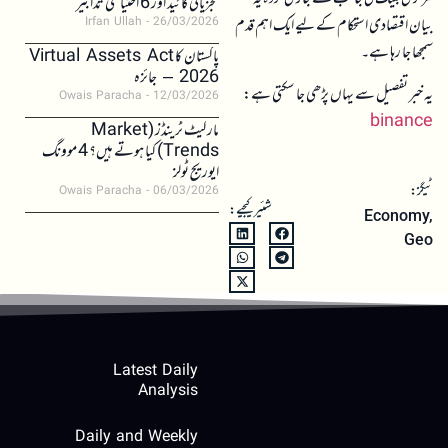
تجزیاتی گائیڈ اور 6 احتیاطی تدابیر
بیان اقتصادی استحکام کے لیے ایک اہم قدم
Irfan Ullah
26/03/2026
سمجھا جا رہا ہے۔
پاکستان کا Virtual Assets Act
2026 – جائزہ
یہ خبر تفصیل سے یہاں پڑھی جا سکتی ہے:
Owais Paracha
12/03/2026
binance
مارکیٹ ٹرینڈز (Market
Trends) کیا ہوتے ہیں؟ 4 موونگ
ایوریج ٹولز
ٹیگز:
Owais Paracha
06/03/2026
شئیر کیجیے:
Economy
,
Geo
Latest Daily
Analysis
Daily and Weekly