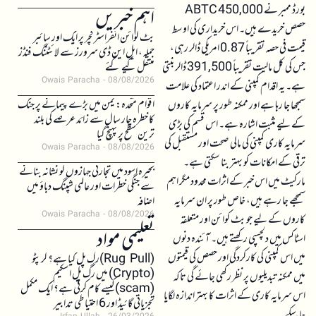
بورڈ ممبر نے 450,000 ABTC
اہم خبریں
حصص خریدے ہیں۔ اس خریداری کی اوسط
بٹ کوائن انفراسٹرکچر پر ایک اور سائبر
قیمت فی حصہ تقریباً 0.87 امریکی ڈالر رہی،
حملہ، ایل این ڈی سرورز سے لائٹننگ فنڈز
جس کی کل مالیت تقریباً 391,500 ڈالر بنتی
منتقل کیے گئے
Owais Paracha
08/08/2026
ہے۔ یہ اقدام کمپنی کے اندر اعتماد کی علامت
اقوام متحدہ: یمن میں بڑے پیمانے پر جنگ
سمجھا جا رہا ہے اور ممکنہ طور پر سرمایہ کاروں
کا خطرہ چار سال سے زائد عرصے کی بلند
کے لیے مثبت اشارہ ہے۔ اس قسم کی بڑی
ترین سطح پر پہنچ گیا
سرمایہ کاری کمپنی کی مالی صحت اور مستقبل کی
Owais Paracha
08/08/2026
ترقی کے امکانات کو بہتر بنا سکتی ہے۔
بحیرہ اسود میں تجارتی جہازوں کو نشانہ بنانے
مارکیٹ میں اس خبر کے اثرات محدود مگر اہم
سے جنگی خطرات اور عالمی شپنگ دباؤ میں
سمجھے جا رہے ہیں، خاص طور پر ان سرمایہ
اضافہ
Owais Paracha
08/08/2026
کاروں کے لیے جو بٹ کوائن اور متعلقہ
تعلیمی مواد
اسٹاکس میں دلچسپی رکھتے ہیں۔ آئندہ دنوں
میں اس کمپنی کی کارکردگی اور حصص کی قیمتوں
(Rug Pull)رگ پل کیا ہے؟ کرپٹو
(Crypto) میں رگ پل اسکیم
میں ممکنہ تبدیلیوں پر نظر رکھی جائے گی تاکہ
(scam)کیسے کام کرتی ہے؟ ایک مکمل
اس سرمایہ کاری کے اثرات کا بہتر اندازہ لگایا
تجزیاتی گائیڈ اور 6 احتیاطی تدابیر
جا سکے۔