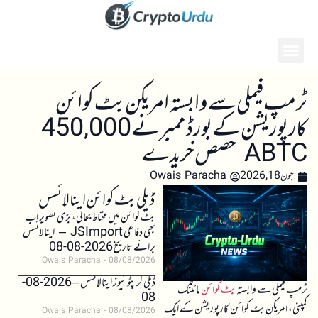
ٹرمپ فیملی سے وابستہ امریکن بٹ کوائن
کارپوریشن کے بورڈ ممبر نے 450,000
ABTC حصص خریدے
جون 18, 2026
Owais Paracha
ڈیلی بٹ کوائن اینالائسس
بٹ کوائن میں محتاط بحالی، بڑی تصویر اب
بھی دفاعی JSImport – اینالائسس
برائے تاریخ 2026-08-08
Owais Paracha
08/08/2026
ڈیلی کرپٹو نیوز اینالائسس – 2026-08-
ٹرمپ فیملی سے وابستہ
بٹ کوائن
مائننگ
08
کمپنی، امریکن بٹ کوائن کارپوریشن کے ایک
Owais Paracha
08/08/2026