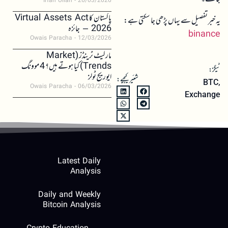
Irfan Ullah
26/03/2026
پاکستان کا Virtual Assets Act
یہ خبر تفصیل سے یہاں پڑھی جا سکتی ہے:
2026 – جائزہ
binance
Owais Paracha
12/03/2026
مارکیٹ ٹرینڈز (Market
Trends) کیا ہوتے ہیں؟ 4 موونگ
ٹیگز:
ایوریج ٹولز
شئیر کیجیے:
BTC
,
Owais Paracha
06/03/2026
Exchange
Latest Daily
Analysis
Daily and Weekly
Bitcoin Analysis