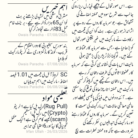
اہم خبریں
ہے۔ اس صورتحال کے پیچھے فیڈرل ریزرو کی
جانب سے شرح سود میں ممکنہ اضافے کی
مشرقِ وسطیٰ میں کشیدگی بڑھنے پر بٹ
تشویش ہے، جو سرمایہ کاروں کے رویے پر
کوائن 65 ہزار ڈالر سے نیچے، برینٹ خام
تیل 83 ڈالر سے تجاوز کر گیا
اثر انداز ہو رہی ہے۔ بٹ کوائن کی قیمت میں
Owais Paracha
07/08/2026
رکاوٹ نے مارکیٹ میں غیر یقینی صورتحال
بند سورس سیکیورٹی کا دور اختتام کے
کو بڑھا دیا ہے، جس سے سرمایہ کار محتاط ہو
قریب، کولڈ کارڈ کمزوری نے کرپٹو مارکیٹ
گئے ہیں۔ ٹوکینائزڈ ٹریژریز کی بڑھتی ہوئی
کو ہلا دیا
مالیت اس بات کی نشاندہی کرتی ہے کہ سرمایہ
Owais Paracha
07/08/2026
کار محفوظ اثاثوں کی طرف رجحان کر رہے
SC کروڈ آئل کی قیمت میں 1.01 فیصد
ہیں۔ اس رجحان کے نتیجے میں کریپٹو کرنسی
اضافہ، مارکیٹ میں اہم تبدیلیاں
Owais Paracha
06/08/2026
مارکیٹ میں ممکنہ اتار چڑھاؤ کی توقع کی جا سکتی
تعلیمی مواد
ہے۔ آئندہ دنوں میں فیڈ کی پالیسی فیصلے اور
عالمی معاشی حالات اس مارکیٹ کی سمت کا
(Rug Pull)رگ پل کیا ہے؟ کرپٹو
(Crypto) میں رگ پل اسکیم
تعین کریں گے۔ سرمایہ کاروں کو محتاط رہنے
(scam)کیسے کام کرتی ہے؟ ایک مکمل
اور مارکیٹ کی تبدیلیوں پر نظر رکھنے کی
تجزیاتی گائیڈ اور 6 احتیاطی تدابیر
ضرورت ہے تاکہ وہ ممکنہ خطرات سے بچ
Irfan Ullah
26/03/2026