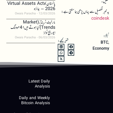
سکیں۔
پاکستان کا Virtual Assets Act
2026 – جائزہ
یہ خبر تفصیل سے یہاں پڑھی جا سکتی ہے:
Owais Paracha
12/03/2026
coindesk
مارکیٹ ٹرینڈز (Market
Trends) کیا ہوتے ہیں؟ 4 موونگ
ایوریج ٹولز
ٹیگز:
Owais Paracha
06/03/2026
شئیر کیجیے:
BTC
,
Economy
Latest Daily
Analysis
Daily and Weekly
Bitcoin Analysis