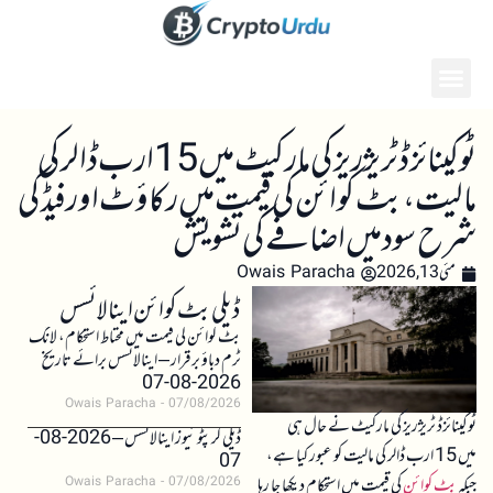
ٹوکینائزڈ ٹریژریز کی مارکیٹ میں 15 ارب ڈالر کی
مالیت، بٹ کوائن کی قیمت میں رکاؤٹ اور فیڈ کی
شرح سود میں اضافے کی تشویش
مئی 13, 2026
Owais Paracha
ڈیلی بٹ کوائن اینالائسس
بٹ کوائن کی قیمت میں محتاط استحکام، لانگ
ٹرم دباؤ برقرار – اینالائسس برائے تاریخ
2026-08-07
Owais Paracha
07/08/2026
ٹوکینائزڈ ٹریژریز کی مارکیٹ نے حال ہی
ڈیلی کرپٹو نیوز اینالائسس – 2026-08-
میں 15 ارب ڈالر کی مالیت کو عبور کیا ہے،
07
جبکہ
بٹ کوائن
کی قیمت میں استحکام دیکھا جا رہا
Owais Paracha
07/08/2026