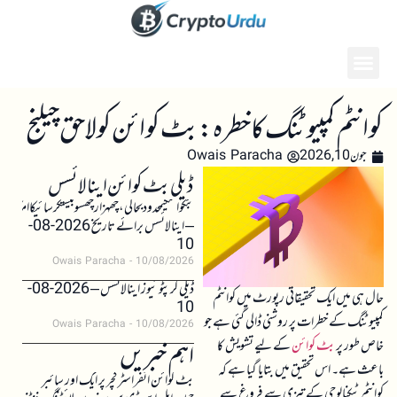
کوانٹم کمپیوٹنگ کا خطرہ: بٹ کوائن کو لاحق چیلنج
جون 10, 2026
Owais Paracha
ڈیلی بٹ کوائن اینالائسس
بٹکوائنکیمحدودبحالی،چھہزارچھسوبیستکرسائیکاامکان
– اینالائسس برائے تاریخ 2026-08-
10
Owais Paracha
10/08/2026
ڈیلی کرپٹو نیوز اینالائسس – 2026-08-
حال ہی میں ایک تحقیقاتی رپورٹ میں کوانٹم
10
کمپیوٹنگ کے خطرات پر روشنی ڈالی گئی ہے جو
Owais Paracha
10/08/2026
خاص طور پر
بٹ کوائن
کے لیے تشویش کا
اہم خبریں
باعث ہے۔ اس تحقیق میں بتایا گیا ہے کہ
بٹ کوائن انفراسٹرکچر پر ایک اور سائبر
کوانٹم ٹیکنالوجی کے تیزی سے فروغ سے