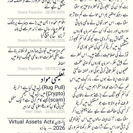
حملہ، ایل این ڈی سرورز سے لائٹننگ فنڈز
بٹ کوائن کی سیکیورٹی کو خطرہ لاحق ہو سکتا
منتقل کیے گئے
Owais Paracha
08/08/2026
ہے، جبکہ ایتھیریم اس حوالے سے کم متاثر ہو
اقوام متحدہ: یمن میں بڑے پیمانے پر جنگ
سکتا ہے۔ اس صورتحال نے عالمی مالیاتی
کا خطرہ چار سال سے زائد عرصے کی بلند
اداروں اور بٹ کوائن کے سرمایہ کاروں
ترین سطح پر پہنچ گیا
میں تشویش پیدا کر دی ہے کیونکہ کوانٹم کمپیوٹرز
Owais Paracha
08/08/2026
مستقبل میں کرپٹو کرنسی کی خفیہ کاری کو
بحیرہ اسود میں تجارتی جہازوں کو نشانہ بنانے
توڑنے کی صلاحیت رکھتے ہیں۔ اس خطرے
سے جنگی خطرات اور عالمی شپنگ دباؤ میں
کے پیش نظر، سرمایہ کاروں کو اپنی حکمت
اضافہ
Owais Paracha
08/08/2026
عملیوں پر نظرثانی کرنی ہوگی اور ممکنہ حفاظتی
تعلیمی مواد
اقدامات اپنانے ہوں گے۔ مارکیٹ میں اس
خبر کے اثرات محدود مگر اہم ہیں، کیونکہ یہ
(Rug Pull)رگ پل کیا ہے؟ کرپٹو
(Crypto) میں رگ پل اسکیم
کوانٹم کمپیوٹنگ کے بڑھتے ہوئے رجحان کی
(scam)کیسے کام کرتی ہے؟ ایک مکمل
طرف توجہ دلاتا ہے جو مستقبل میں کرپٹو
تجزیاتی گائیڈ اور 6 احتیاطی تدابیر
کرنسی کی حفاظت کے لیے نئے چیلنجز پیدا کر
Irfan Ullah
26/03/2026
سکتا ہے۔ آئندہ چند سالوں میں اس ٹیکنالوجی
پاکستان کا Virtual Assets Act
کی ترقی اور اس کے اثرات پر نظر رکھنا ضروری
2026 – جائزہ