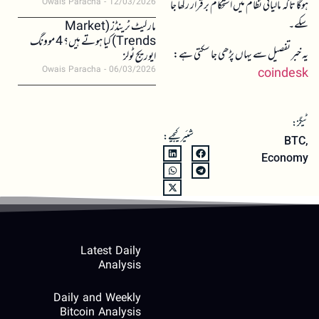
ہوگا تاکہ مالیاتی نظام میں استحکام برقرار رکھا جا
Owais Paracha
12/03/2026
سکے۔
مارکیٹ ٹرینڈز (Market
Trends) کیا ہوتے ہیں؟ 4 موونگ
یہ خبر تفصیل سے یہاں پڑھی جا سکتی ہے:
ایوریج ٹولز
Owais Paracha
06/03/2026
coindesk
ٹیگز:
شئیر کیجیے:
BTC
,
Economy
Latest Daily
Analysis
Daily and Weekly
Bitcoin Analysis