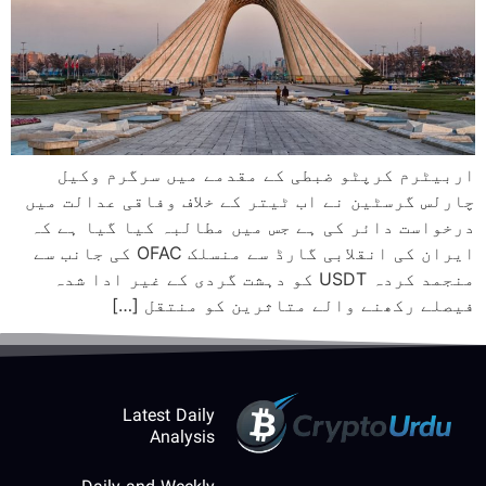
اربیٹرم کرپٹو ضبطی کے مقدمے میں سرگرم وکیل
چارلس گرسٹین نے اب ٹیتر کے خلاف وفاقی عدالت میں
درخواست دائر کی ہے جس میں مطالبہ کیا گیا ہے کہ
ایران کی انقلابی گارڈ سے منسلک OFAC کی جانب سے
منجمد کردہ USDT کو دہشت گردی کے غیر ادا شدہ
فیصلے رکھنے والے متاثرین کو منتقل […]
Latest Daily
Analysis