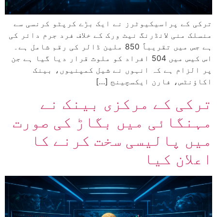
ترکی کے پراسیکیوٹرز نے ایک بڑے کرپٹو کرنسی سے
منسلک منی لانڈرنگ نیٹ ورک کے خلاف فرد جرم دائر کی
ہے جس میں تقریباً 850 ملین ڈالر کی رقم شامل ہے۔
اس کیس میں 504 افراد کو ملوث قرار دیا گیا ہے جن
پر الزام ہے کہ انہوں نے شیل کمپنیوں، بینک
اکاؤنٹس، فارن ایکسچینج […]
ترکی کے مرکزی بینک نے
مہنگائی میں بگاڑ کی صورت
میں پالیسی سخت کرنے کا
اعلان کیا