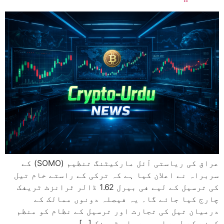
عراق کی ریاستی آئل مارکیٹنگ تنظیم (SOMO) کے
سربراہ نے اعلان کیا ہے کہ ترکی کے راستے خام تیل
کی ترسیل کے لیے فی بیرل 1.62 ڈالر ٹرانزٹ ٹریفک
چارج کیا جائے گا۔ یہ فیصلہ دونوں ممالک کے
درمیان تیل کی تجارت اور ترسیل کے نظام کو منظم
کرنے کے لیے اہم ہے۔ اس ٹریفک […]