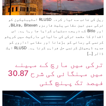
رپل کی جانب سے تیار کردہ RLUSD اسٹیبلیکون کو
ترکی میں تین مقامی پلیٹ فارمز، BiLira، Bitexen،
اور Bitlo کے ذریعے دستیاب کرایا جا رہا ہے۔ اس
اقدام کا مقصد ترکی کی مالیاتی مارکیٹ میں کرپٹو
کرنسی کی رسائی کو بڑھانا اور مقامی اداروں کو
جدید ڈیجیٹل کرنسی حل فراہم کرنا ہے۔ RLUSD ایک
ڈالر […]
ترکی میں مارچ کے مہینے
میں مہنگائی کی شرح 30.87
فیصد تک پہنچ گئی