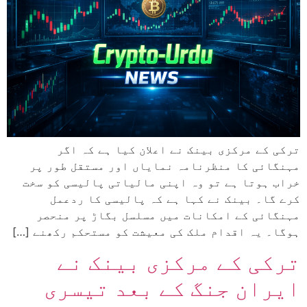
ترکی کے مرکزی بینک نے اعلان کیا ہے کہ اگر
مہنگائی کا منظرنامہ نمایاں اور مستقل طور پر
خراب ہوتا ہے تو وہ اپنی مالیاتی پالیسی کو سخت
کرے گا۔ بینک نے کہا ہے کہ پالیسی کا ردعمل
مہنگائی کے امکانات میں مسلسل بگاڑ پر منحصر
ہوگا۔ یہ اقدام ملک کی معیشت کو مستحکم رکھنے […]
ترکی کے مرکزی بینک نے
ایران جنگ کے بعد تیسری