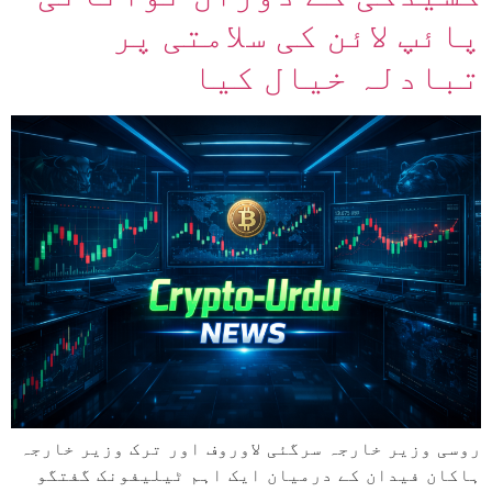
پائپ لائن کی سلامتی پر
تبادلہ خیال کیا
روسی وزیر خارجہ سرگئی لاوروف اور ترک وزیر خارجہ
ہاکان فیدان کے درمیان ایک اہم ٹیلیفونک گفتگو