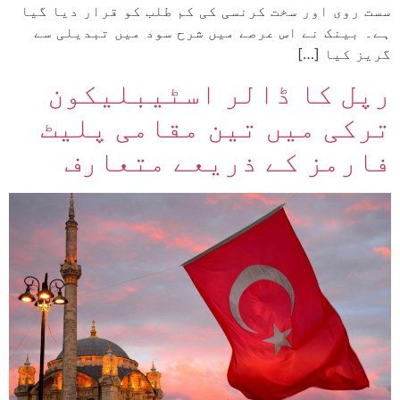
سست روی اور سخت کرنسی کی کم طلب کو قرار دیا گیا
ہے۔ بینک نے اس عرصے میں شرح سود میں تبدیلی سے
گریز کیا […]
رپل کا ڈالر اسٹیبلیکون
ترکی میں تین مقامی پلیٹ
فارمز کے ذریعے متعارف