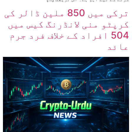
ترکی میں 850 ملین ڈالر کی
کرپٹو منی لانڈرنگ کیس میں
504 افراد کے خلاف فرد جرم
عائد