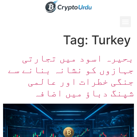
Tag:
Turkey
بحیرہ اسود میں تجارتی
جہازوں کو نشانہ بنانے سے
جنگی خطرات اور عالمی
شپنگ دباؤ میں اضافہ