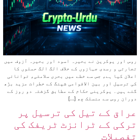
روس اور یوکرین نے بحیرہ اسود اور بحیرہ آزوف میں
تجارتی و رسدی جہازوں کے خلاف الگ الگ حملوں کا
اعلان کیا ہے، جس سے خطے میں بحری سلامتی، توانائی
کی ترسیل اور بین الاقوامی شپنگ کے خطرات مزید بڑھ
گئے ہیں۔ یوکرینی حکام کے مطابق گزشتہ دو روز کے
دوران روس سے منسلک چھ […]
عراق کے تیل کی ترسیل پر
ترکی کے ٹرانزٹ ٹریفک کی
تفصیلات