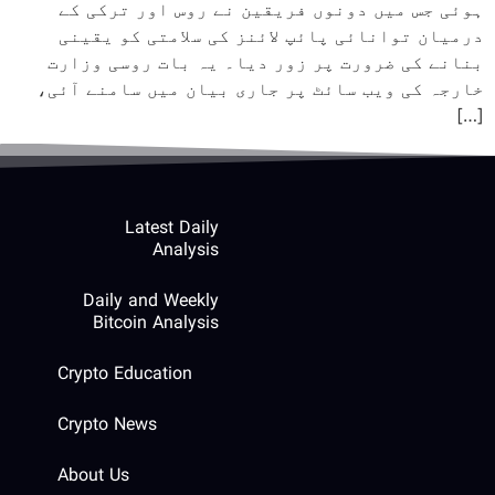
ہوئی جس میں دونوں فریقین نے روس اور ترکی کے
درمیان توانائی پائپ لائنز کی سلامتی کو یقینی
بنانے کی ضرورت پر زور دیا۔ یہ بات روسی وزارت
خارجہ کی ویب سائٹ پر جاری بیان میں سامنے آئی،
[…]
Latest Daily
Analysis
Daily and Weekly
Bitcoin Analysis
Crypto Education
Crypto News
About Us