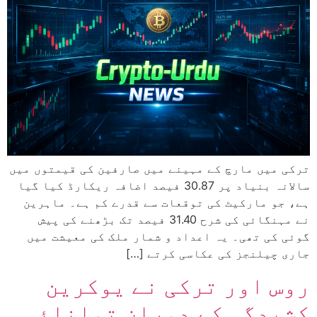
ترکی میں مارچ کے مہینے میں صارفین کی قیمتوں میں
سالانہ بنیاد پر 30.87 فیصد اضافہ ریکارڈ کیا گیا
ہے، جو مارکیٹ کی توقعات سے قدرے کم ہے۔ ماہرین
نے مہنگائی کی شرح 31.40 فیصد تک بڑھنے کی پیش
گوئی کی تھی۔ یہ اعداد و شمار ملک کی معیشت میں
جاری چیلنجز کی عکاسی کرتے […]
روس اور ترکی نے یوکرین
کشیدگی کے دوران توانائی