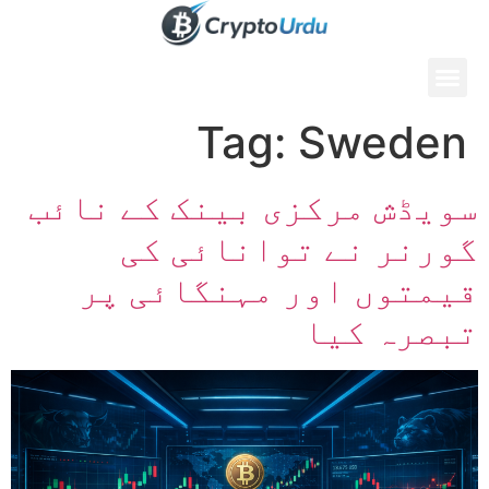
Tag:
Sweden
سویڈش مرکزی بینک کے نائب
گورنر نے توانائی کی
قیمتوں اور مہنگائی پر
تبصرہ کیا