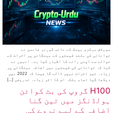
سویڈش مرکزی بینک کے نائب گورنر جانسن نے
توانائی کی بلند قیمتوں کے مہنگائی پر اثرات کے
حوالے سے اپنی رائے کا اظہار کیا ہے۔ انہوں نے
کہا کہ توانائی کی قیمتوں میں اضافہ مہنگائی پر
زیادہ تیز اثرات نہیں ڈالے گا جیسا کہ 2022 میں
دیکھا گیا تھا، بلکہ اس کا اثر زیادہ تدریجی […]
H100 گروپ کی بٹ کوائن
ہولڈنگز میں تین گنا
اضافہ کے لیے نروے کی