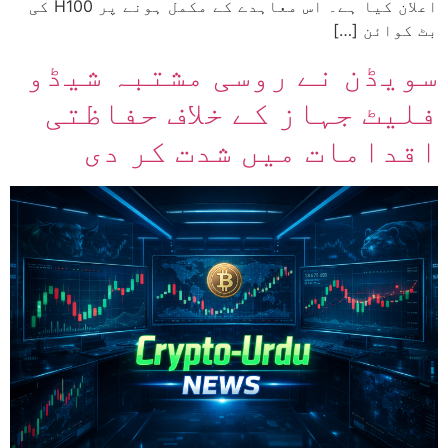
اعلان کیا ہے۔ اس معاہدے کے مکمل ہونے پر H100 کی
بٹ کوائن […]
سویڈن نے روسی مشتبہ شیڈو
فلیٹ جہاز کے خلاف حفاظتی
اقدامات میں شدت کر دی