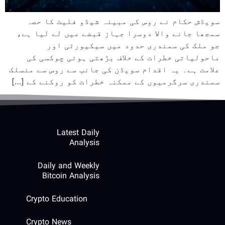
سویڈش حکام نے روس کی مبینہ شیڈو فلیٹ کا حصہ
سمجھا جانے والا دوسرا جہاز قبضے میں لے لیا ہے،
جو ملک کی سمندری حدود میں سیکیورٹی اور
ماحولیاتی خطرات کے خلاف بڑھتی ہوئی چوکسی کی
علامت ہے۔ یہ اقدام سویڈن کی جانب سے روس سے منسلک
سمندری سرگرمیوں کے ممکنہ خطرات کو روکنے کے […]
Latest Daily
Analysis
Daily and Weekly
Bitcoin Analysis
Crypto Education
Crypto News