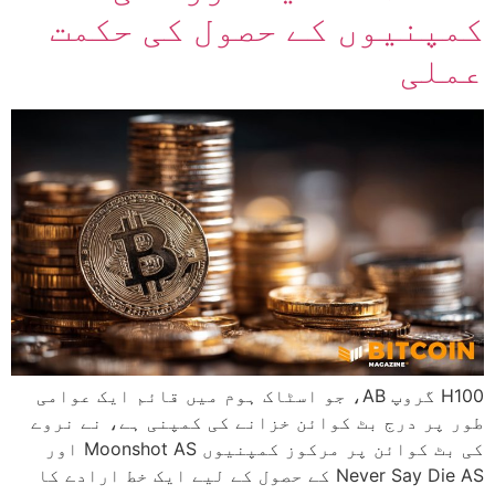
کمپنیوں کے حصول کی حکمت
عملی
H100 گروپ AB، جو اسٹاک ہوم میں قائم ایک عوامی
طور پر درج بٹ کوائن خزانے کی کمپنی ہے، نے نروے
کی بٹ کوائن پر مرکوز کمپنیوں Moonshot AS اور
Never Say Die AS کے حصول کے لیے ایک خط ارادے کا