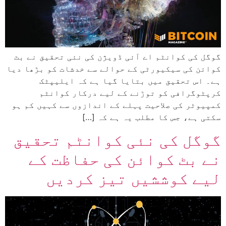
گوگل کی کوانٹم اے آئی ڈویژن کی نئی تحقیق نے بٹ
کوائن کی سیکیورٹی کے حوالے سے خدشات کو بڑھا دیا
ہے۔ اس تحقیق میں بتایا گیا ہے کہ ایلیپٹک
کرپٹوگرافی کو توڑنے کے لیے درکار کوانٹم
کمپیوٹر کی صلاحیت پہلے کے اندازوں سے کہیں کم ہو
سکتی ہے، جس کا مطلب یہ ہے کہ […]
گوگل کی نئی کوانٹم تحقیق
نے بٹ کوائن کی حفاظت کے
لیے کوششیں تیز کردیں