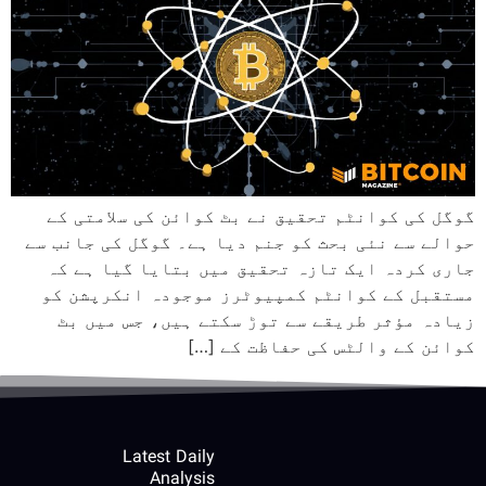
گوگل کی کوانٹم تحقیق نے بٹ کوائن کی سلامتی کے
حوالے سے نئی بحث کو جنم دیا ہے۔ گوگل کی جانب سے
جاری کردہ ایک تازہ تحقیق میں بتایا گیا ہے کہ
مستقبل کے کوانٹم کمپیوٹرز موجودہ انکرپشن کو
زیادہ مؤثر طریقے سے توڑ سکتے ہیں، جس میں بٹ
کوائن کے والٹس کی حفاظت کے […]
Latest Daily
Analysis