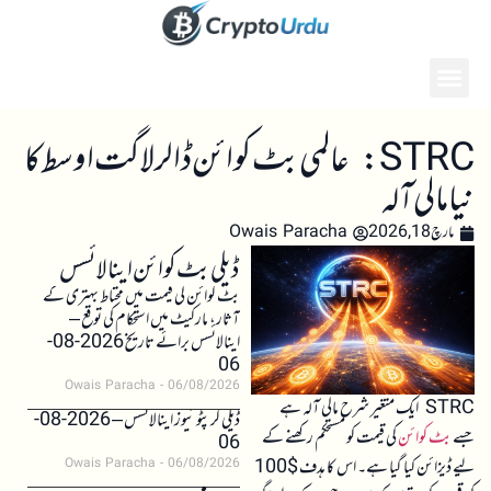
STRC: عالمی بٹ کوائن ڈالر لاگت اوسط کا
نیا مالی آلہ
مارچ 18, 2026
Owais Paracha
ڈیلی بٹ کوائن اینالائسس
بٹ کوائن کی قیمت میں محتاط بہتری کے
آثار، مارکیٹ میں استحکام کی توقع –
اینالائسس برائے تاریخ 2026-08-
06
Owais Paracha
06/08/2026
STRC ایک متغیر شرح مالی آلہ ہے
ڈیلی کرپٹو نیوز اینالائسس – 2026-08-
جسے
بٹ کوائن
کی قیمت کو مستحکم رکھنے کے
06
لیے ڈیزائن کیا گیا ہے۔ اس کا ہدف $100
Owais Paracha
06/08/2026