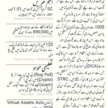
اہم خبریں
کی قیمت کو برقرار رکھنا ہے، جس کے لیے اگر
قیمت اس سے نیچے آتی ہے تو ڈیویڈنڈ میں
SC کروڈ آئل کی قیمت میں 1.01 فیصد
اضافہ کیا جاتا ہے تاکہ سرمایہ کاروں کو
اضافہ، مارکیٹ میں اہم تبدیلیاں
Owais Paracha
06/08/2026
خریداری کی ترغیب دی جا سکے، اور اگر قیمت
کولڈکارڈ حملے کے بعد سات دنوں
$100 سے اوپر جاتی ہے تو ڈیویڈنڈ کم کر کے
میں 890,000 بٹ کوائن کی منتقلی
یا مزید حصص جاری کر کے قیمت کو مستحکم کیا
Owais Paracha
05/08/2026
جاتا ہے۔ اس طریقہ کار سے قیمت کی اتار
120 ملین ڈالر مالیت کے کولڈکارڈ ہیک
چڑھاؤ کی جگہ منافع کی اتار چڑھاؤ آتی ہے، جس
نے بٹ کوائن کی میموری پول میں ہلچل مچا
سے مارکیٹ میں استحکام آتا ہے۔ اس کا ایک
دی
اہم فائدہ یہ ہے کہ یہ عالمی سطح پر ڈالر لاگت
Owais Paracha
05/08/2026
تعلیمی مواد
اوسط (DCA) کی سہولت فراہم کرتا ہے،
جس سے سرمایہ کار بٹ کوائن میں مستقل اور
(Rug Pull)رگ پل کیا ہے؟ کرپٹو
متوازن سرمایہ کاری کر سکتے ہیں۔ STRC
(Crypto) میں رگ پل اسکیم
(scam)کیسے کام کرتی ہے؟ ایک مکمل
کی مدد سے سرمایہ کاری کا عمل بٹ کوائن کی
تجزیاتی گائیڈ اور 6 احتیاطی تدابیر
قیمت کی تبدیلیوں سے کم متاثر ہوتا ہے، جو کہ
Irfan Ullah
26/03/2026
مارکیٹ میں استحکام اور سرمایہ کاری کے لیے
پاکستان کا Virtual Assets Act
ایک مثبت قدم ہے۔ اس مالی آلے کی