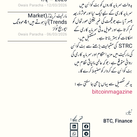
2026 – جائزہ
بدولت سرمایہ کاروں کو بٹ کوائن میں
Owais Paracha
12/03/2026
سرمایہ کاری کے لیے ایک نیا اور مؤثر ذریعہ
مارکیٹ ٹرینڈز (Market
میسر آیا ہے جو قیمت کی غیر یقینی صورتحال کو
Trends) کیا ہوتے ہیں؟ 4 موونگ
ایوریج ٹولز
کم کرتا ہے اور طویل مدتی سرمایہ کاری کے
Owais Paracha
06/03/2026
امکانات کو بہتر بناتا ہے۔ مستقبل میں،
STRC کی مقبولیت بڑھنے سے بٹ کوائن
کی مارکیٹ میں مزید استحکام اور سرمایہ کاری کی
روانی متوقع ہے، جو کہ عالمی مالیاتی نظام میں
بٹ کوائن کے کردار کو مضبوط کرے گا۔
یہ خبر تفصیل سے یہاں پڑھی جا سکتی ہے:
bitcoinmagazine
ٹیگز:
شئیر کیجیے:
BTC
,
Finance