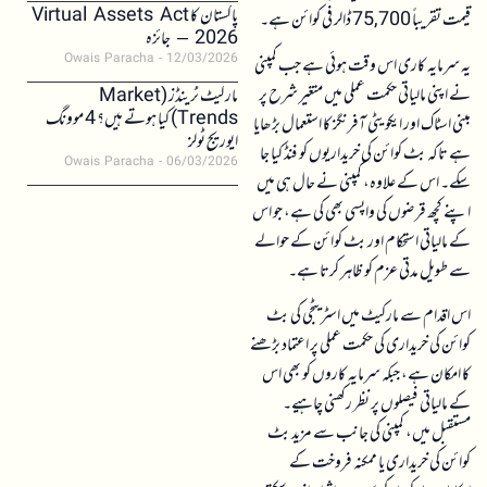
پاکستان کا Virtual Assets Act
قیمت تقریباً 75,700 ڈالر فی کوائن ہے۔
2026 – جائزہ
Owais Paracha
12/03/2026
یہ سرمایہ کاری اس وقت ہوئی ہے جب کمپنی
نے اپنی مالیاتی حکمت عملی میں متغیر شرح پر
مارکیٹ ٹرینڈز (Market
Trends) کیا ہوتے ہیں؟ 4 موونگ
مبنی اسٹاک اور ایکویٹی آفرنگز کا استعمال بڑھایا
ایوریج ٹولز
ہے تاکہ بٹ کوائن کی خریداریوں کو فنڈ کیا جا
Owais Paracha
06/03/2026
سکے۔ اس کے علاوہ، کمپنی نے حال ہی میں
اپنے کچھ قرضوں کی واپسی بھی کی ہے، جو اس
کے مالیاتی استحکام اور بٹ کوائن کے حوالے
سے طویل مدتی عزم کو ظاہر کرتا ہے۔
اس اقدام سے مارکیٹ میں اسٹریٹجی کی بٹ
کوائن کی خریداری کی حکمت عملی پر اعتماد بڑھنے
کا امکان ہے، جبکہ سرمایہ کاروں کو بھی اس
کے مالیاتی فیصلوں پر نظر رکھنی چاہیے۔
مستقبل میں، کمپنی کی جانب سے مزید بٹ
کوائن کی خریداری یا ممکنہ فروخت کے