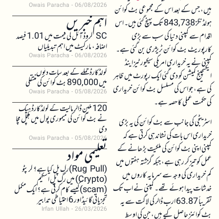
Owais Paracha
06/08/2026
ہیں، جس کے بعد اس کے مجموعی بٹ کوائن
اہم خبریں
ہولڈنگز 843,738 تک پہنچ گئی ہیں۔ اس
اقدام سے کمپنی دنیا کی سب سے بڑی
SC کروڈ آئل کی قیمت میں 1.01 فیصد
اضافہ، مارکیٹ میں اہم تبدیلیاں
کارپوریٹ بٹ کوائن ٹریژری بن گئی ہے۔
Owais Paracha
06/08/2026
کمپنی نے یہ خریداری امریکی سیکیورٹیز اینڈ
کولڈکارڈ حملے کے بعد سات دنوں
ایکسچینج کمیشن کو دی گئی ایک رپورٹ میں ظاہر
میں 890,000 بٹ کوائن کی منتقلی
کی ہے، جو اس کی مسلسل بٹ کوائن خریداری
Owais Paracha
05/08/2026
کی حکمت عملی کا حصہ ہے۔
120 ملین ڈالر مالیت کے کولڈکارڈ ہیک
نے بٹ کوائن کی میموری پول میں ہلچل مچا
اسٹریٹجی کی جانب سے بٹ کوائن کی یہ بڑی
دی
خریداری اس بات کی نشاندہی کرتی ہے کہ
Owais Paracha
05/08/2026
کمپنی اپنی بٹ کوائن کی ملکیت بڑھانے کے
تعلیمی مواد
عمل کو تیز کر رہی ہے، جبکہ گزشتہ ہفتوں میں
(Rug Pull)رگ پل کیا ہے؟ کرپٹو
کم خریداری کی وجہ سے سرمایہ کاروں میں
(Crypto) میں رگ پل اسکیم
خدشات پیدا ہوئے تھے۔ کمپنی نے اب تک
(scam)کیسے کام کرتی ہے؟ ایک مکمل
تجزیاتی گائیڈ اور 6 احتیاطی تدابیر
تقریباً 63.87 ارب ڈالر کی لاگت سے یہ
Irfan Ullah
26/03/2026
بٹ کوائنز حاصل کیے ہیں، جن کی اوسط