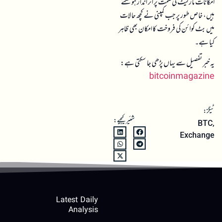
امکانات مارکیٹ کی سمت پر اثر انداز ہو سکتے
ہیں، خاص طور پر جب کمپنی نے کچھ حالات
میں بٹ کوائن کی فروخت کا امکان بھی ظاہر
کیا ہے۔
یہ خبر تفصیل سے یہاں پڑھی جا سکتی ہے:
bitcoinmagazine
ٹیگز:
شئیر کیجیے:
BTC
,
Exchange
Latest Daily
Analysis