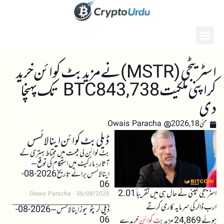
اسٹریٹجی (MSTR) نے مزید بٹ کوائن خرید
کر اپنی ملکیت 843,738 BTC تک پہنچا
دی
مئی 18, 2026
Owais Paracha
ڈیلی بٹ کوائن اینالائسس
بٹ کوائن کی قیمت میں محتاط بہتری کے
آثار، مارکیٹ میں استحکام کی توقع –
اینالائسس برائے تاریخ 2026-08-
06
اسٹریٹجی کمپنی نے حال ہی میں تقریباً 2.01
Owais Paracha
06/08/2026
ارب ڈالر کی سرمایہ کاری کرتے
ڈیلی کرپٹو نیوز اینالائسس – 2026-08-
06
ہوئے 24,869 مزید
بٹ کوائن
خریدے