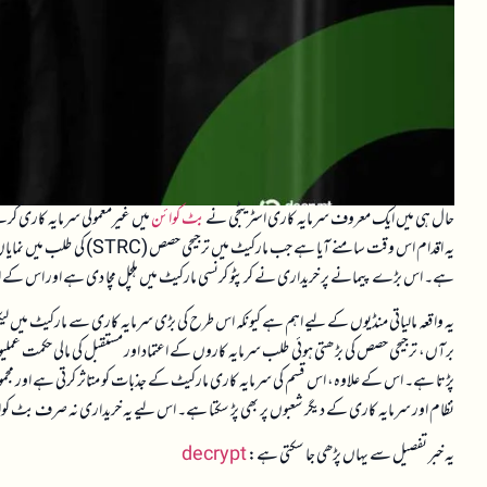
حال ہی میں ایک معروف سرمایہ کاری اسٹریٹجی نے
بٹ کوائن
یہ اقدام اس وقت سامنے آیا ہے
ہے۔ اس بڑے پیمانے پر خریداری نے کرپٹو کرنسی مارکیٹ میں ہلچل مچا دی ہے اور اس کے اثرا
یہ واقعہ مالیاتی منڈیوں کے لیے اہم ہے کیونکہ اس طرح کی بڑی سرمایہ کاری سے مارکیٹ میں لیکوئ
برآں، ترجیحی حصص کی بڑھتی ہوئی طلب سرمایہ کاروں کے اعتماد اور مستقبل کی مالی حکمت عملیو
پڑتا ہے۔ اس کے علاوہ، اس قسم کی سرمایہ کاری مارکیٹ کے جذبات کو متاثر کرتی ہے اور مجموعی 
نظام اور سرمایہ کاری کے دیگر شعبوں پر بھی پڑ سکتا ہے۔ اس لیے یہ خریداری نہ صرف بٹ کوائ
یہ خبر تفصیل سے یہاں پڑھی جا سکتی ہے:
decrypt