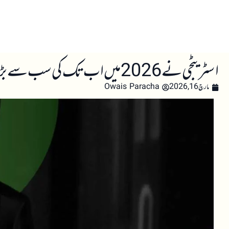
صفحہ اول
کرپٹو اینالائسس
تعلیم
اہم کرپٹو خبری
اسٹریٹجی نے 2026 میں اب تک کی سب سے بڑی بٹ کوائن خریداری کی، ترجیحی حصص کی طلب میں اضافہ
مارچ 16, 2026
Owais Paracha