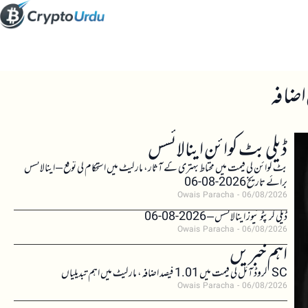
ڈیلی بٹ کوائن اینالائسس
بٹ کوائن کی قیمت میں محتاط بہتری کے آثار، مارکیٹ میں استحکام کی توقع – اینالائسس
برائے تاریخ 2026-08-06
Owais Paracha
06/08/2026
ڈیلی کرپٹو نیوز اینالائسس – 2026-08-06
Owais Paracha
06/08/2026
اہم خبریں
SC کروڈ آئل کی قیمت میں 1.01 فیصد اضافہ، مارکیٹ میں اہم تبدیلیاں
Owais Paracha
06/08/2026