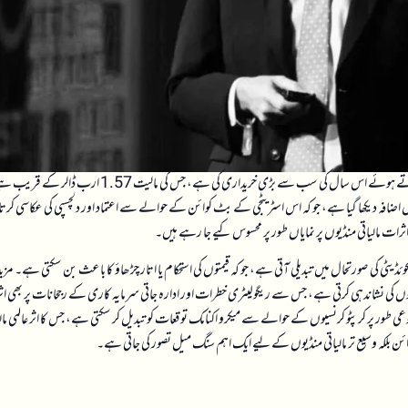
میں غیرمعمولی سرمایہ کاری کرتے ہوئے اس سال کی سب سے بڑی خریداری کی ہے، جس کی مالیت 1.57 ارب ڈالر
 جب مارکیٹ میں ترجیحی حصص (STRC) کی طلب میں نمایاں اضافہ دیکھا گیا ہے، جو کہ اس اسٹریٹجی کے بٹ کوائن کے حوالے سے اعتماد اور دلچسپی کی عکاسی کرتا
ت مالیاتی منڈیوں پر نمایاں طور پر محسوس کیے جا رہے ہیں۔
ڈیٹی کی صورتحال میں تبدیلی آتی ہے، جو کہ قیمتوں کی استحکام یا اتار چڑھاؤ کا باعث بن سکتی ہے۔ مزید
ں کی نشاندہی کرتی ہے، جس سے ریگولیٹری خطرات اور ادارہ جاتی سرمایہ کاری کے رجحانات پر بھی اثر
طور پر کرپٹو کرنسیوں کے حوالے سے میکرو اکنامک توقعات کو تبدیل کر سکتی ہے، جس کا اثر عالمی مالی
ن بلکہ وسیع تر مالیاتی منڈیوں کے لیے ایک اہم سنگ میل تصور کی جاتی ہے۔