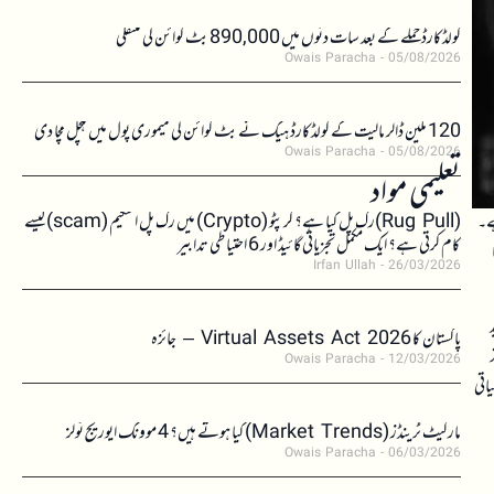
کولڈکارڈ حملے کے بعد سات دنوں میں 890,000 بٹ کوائن کی منتقلی
Owais Paracha
05/08/2026
120 ملین ڈالر مالیت کے کولڈکارڈ ہیک نے بٹ کوائن کی میموری پول میں ہلچل مچا دی
Owais Paracha
05/08/2026
تعلیمی مواد
 کے قریب ہے۔
(Rug Pull)رگ پل کیا ہے؟ کرپٹو (Crypto) میں رگ پل اسکیم (scam)کیسے
کام کرتی ہے؟ ایک مکمل تجزیاتی گائیڈ اور 6 احتیاطی تدابیر
Irfan Ullah
26/03/2026
پاکستان کا Virtual Assets Act 2026 – جائزہ
Owais Paracha
12/03/2026
اتی
مارکیٹ ٹرینڈز (Market Trends) کیا ہوتے ہیں؟ 4 موونگ ایوریج ٹولز
Owais Paracha
06/03/2026