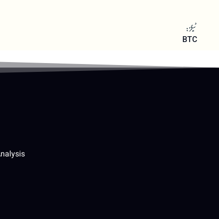
ٹیگز:
BTC
nalysis