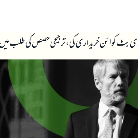
ں
ہمارے بارے میں