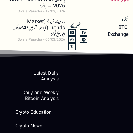
پاکستان کا Virtual Assets Act
2026 – جائزہ
Owais Paracha
12/03/2026
ٹیگز:
مارکیٹ ٹرینڈز (Market
شئیر کیجیے:
Trends) کیا ہوتے ہیں؟ 4 موونگ
BTC
,
ایوریج ٹولز
Exchange
Owais Paracha
06/03/2026
Latest Daily
Analysis
Daily and Weekly
Bitcoin Analysis
Crypto Education
Crypto News