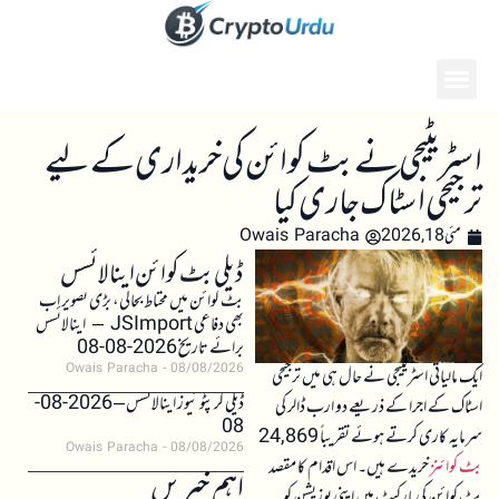
اسٹریٹیجی نے بٹ کوائن کی خریداری کے لیے
ترجیحی اسٹاک جاری کیا
مئی 18, 2026
Owais Paracha
ڈیلی بٹ کوائن اینالائسس
بٹ کوائن میں محتاط بحالی، بڑی تصویر اب
بھی دفاعی JSImport – اینالائسس
برائے تاریخ 2026-08-08
Owais Paracha
08/08/2026
ایک مالیاتی اسٹریٹیجی نے حال ہی میں ترجیحی
ڈیلی کرپٹو نیوز اینالائسس – 2026-08-
اسٹاک کے اجرا کے ذریعے دو ارب ڈالر کی
08
سرمایہ کاری کرتے ہوئے تقریباً 24,869
Owais Paracha
08/08/2026
بٹ کوائن
ز خریدے ہیں۔ اس اقدام کا مقصد
اہم خبریں
بٹ کوائن کی مارکیٹ میں اپنی پوزیشن کو