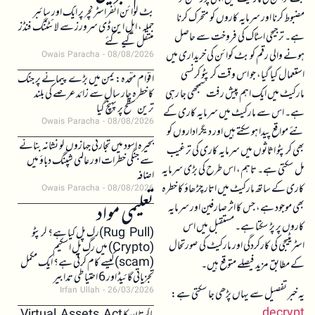
بٹ کوائن انفراسٹرکچر پر ایک اور سائبر
مضبوط کرنا اور سرمایہ کاروں کو متحرک کرنا
حملہ، ایل این ڈی سرورز سے لائٹننگ فنڈز
ہے۔ ترجیحی اسٹاک کی فروخت سے حاصل
منتقل کیے گئے
ہونے والی رقم کو بٹ کوائن کی خریداری میں
Owais Paracha
08/08/2026
استعمال کیا گیا، جو اس وقت کرپٹو کرنسی
اقوام متحدہ: یمن میں بڑے پیمانے پر جنگ
مارکیٹ میں ایک اہم پیش رفت سمجھی جا رہی
کا خطرہ چار سال سے زائد عرصے کی بلند
ترین سطح پر پہنچ گیا
ہے۔ اس سے مارکیٹ میں سرمایہ کاری کے
Owais Paracha
08/08/2026
نئے مواقع پیدا ہو سکتے ہیں اور دیگر اداروں کو
بحیرہ اسود میں تجارتی جہازوں کو نشانہ بنانے
بھی کرپٹو اثاثوں میں سرمایہ کاری کی ترغیب
سے جنگی خطرات اور عالمی شپنگ دباؤ میں
مل سکتی ہے۔ تاہم، اس طرح کی بڑی سرمایہ
اضافہ
کاری کے ساتھ مارکیٹ میں اتار چڑھاؤ کا خطرہ
Owais Paracha
08/08/2026
تعلیمی مواد
بھی موجود ہے، جس کا اثر صارفین اور سرمایہ
کاروں پر پڑ سکتا ہے۔ مستقبل میں اس
(Rug Pull)رگ پل کیا ہے؟ کرپٹو
اسٹریٹیجی کی کارکردگی اور مارکیٹ کی صورتحال
(Crypto) میں رگ پل اسکیم
(scam)کیسے کام کرتی ہے؟ ایک مکمل
کے مطابق مزید فیصلے متوقع ہیں۔
تجزیاتی گائیڈ اور 6 احتیاطی تدابیر
Irfan Ullah
26/03/2026
یہ خبر تفصیل سے یہاں پڑھی جا سکتی ہے:
decrypt