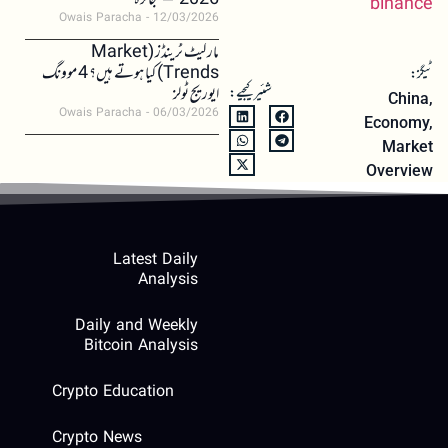
2026 – جائزہ
binance
Owais Paracha
12/03/2026
مارکیٹ ٹرینڈز (Market
Trends) کیا ہوتے ہیں؟ 4 موونگ
ٹیگز:
شئیر کیجیے:
ایوریج ٹولز
China
,
Owais Paracha
06/03/2026
Economy
,
Market
Overview
Latest Daily
Analysis
Daily and Weekly
Bitcoin Analysis
Crypto Education
Crypto News