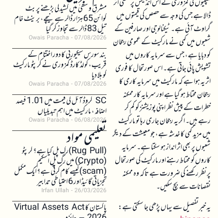
کمپنیوں کی کمزوری نے اس انڈیکس پر منفی اثر
مشرقِ وسطیٰ میں کشیدگی بڑھنے پر بٹ
ڈالا ہے جس کی وجہ سے حصص کی قیمتوں میں
کوائن 65 ہزار ڈالر سے نیچے، برینٹ خام
گراوٹ آئی ہے۔ ٹیکنالوجی اور صارفین کے
تیل 83 ڈالر سے تجاوز کر گیا
Owais Paracha
07/08/2026
شعبوں میں کمی نے مارکیٹ کے عمومی رجحان
بند سورس سیکیورٹی کا دور اختتام کے
کو دبایا ہے، جس سے سرمایہ کاروں میں
قریب، کولڈ کارڈ کمزوری نے کرپٹو مارکیٹ
تشویش پائی جاتی ہے۔ اس صورتحال کا فوری
کو ہلا دیا
اثر یہ ہوا ہے کہ مارکیٹ میں سرمایہ کاری کا
Owais Paracha
07/08/2026
رجحان محتاط ہو گیا ہے اور سرمایہ کار ممکنہ
SC کروڈ آئل کی قیمت میں 1.01 فیصد
خطرات کے پیش نظر اپنی پوزیشنز کو کم کر
اضافہ، مارکیٹ میں اہم تبدیلیاں
رہے ہیں۔ اگر یہ رجحان جاری رہا تو مارکیٹ
Owais Paracha
06/08/2026
تعلیمی مواد
میں مزید کمی کا خدشہ ہے، جو معیشت کے دیگر
شعبوں پر بھی اثر انداز ہو سکتا ہے۔ سرمایہ
(Rug Pull)رگ پل کیا ہے؟ کرپٹو
کاروں کو محتاط رہنے اور مارکیٹ کی صورتحال
(Crypto) میں رگ پل اسکیم
(scam)کیسے کام کرتی ہے؟ ایک مکمل
پر نظر رکھنے کی ضرورت ہے تاکہ وہ ممکنہ
تجزیاتی گائیڈ اور 6 احتیاطی تدابیر
نقصانات سے بچ سکیں۔
Irfan Ullah
26/03/2026
یہ خبر تفصیل سے یہاں پڑھی جا سکتی ہے:
پاکستان کا Virtual Assets Act