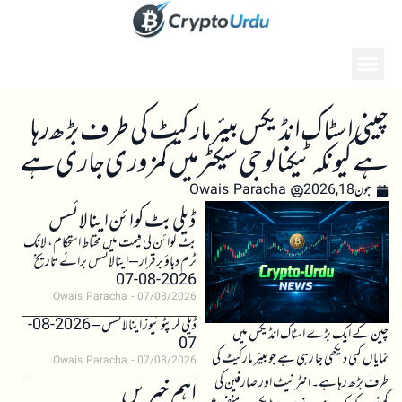
چینی اسٹاک انڈیکس بیئر مارکیٹ کی طرف بڑھ رہا
ہے کیونکہ ٹیکنالوجی سیکٹر میں کمزوری جاری ہے
جون 18, 2026
Owais Paracha
ڈیلی بٹ کوائن اینالائسس
بٹ کوائن کی قیمت میں محتاط استحکام، لانگ
ٹرم دباؤ برقرار – اینالائسس برائے تاریخ
2026-08-07
Owais Paracha
07/08/2026
ڈیلی کرپٹو نیوز اینالائسس – 2026-08-
چین کے ایک بڑے اسٹاک انڈیکس میں
07
نمایاں کمی دیکھی جا رہی ہے جو بیئر مارکیٹ کی
Owais Paracha
07/08/2026
طرف بڑھ رہا ہے۔ انٹرنیٹ اور صارفین کی
اہم خبریں