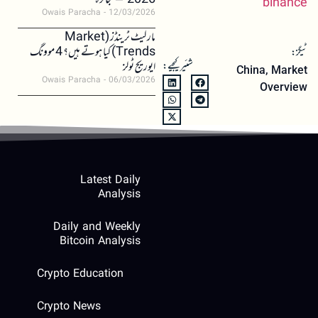
2026 – جائزہ
binance
Owais Paracha
12/03/2026
مارکیٹ ٹرینڈز (Market
Trends) کیا ہوتے ہیں؟ 4 موونگ
ٹیگز:
شئیر کیجیے:
ایوریج ٹولز
China
,
Market
Owais Paracha
06/03/2026
Overview
Latest Daily
Analysis
Daily and Weekly
Bitcoin Analysis
Crypto Education
Crypto News