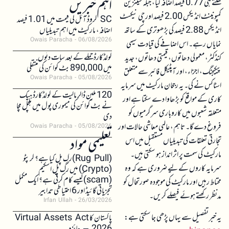
اہم خبریں
کھلتے ہی 0.77 فیصد اضافہ کیا، جبکہ شینزین
کمپونینٹ انڈیکس 2.00 فیصد اور چی نیکسٹ
SC کروڈ آئل کی قیمت میں 1.01 فیصد
انڈیکس 2.88 فیصد کی بڑھوتری کے ساتھ
اضافہ، مارکیٹ میں اہم تبدیلیاں
Owais Paracha
06/08/2026
نمایاں رہے۔ اس اضافے کی قیادت سیمی
کولڈکارڈ حملے کے بعد سات دنوں
کنڈکٹر، معمولی دھاتوں، قیمتی دھاتوں، جدید
میں 890,000 بٹ کوائن کی منتقلی
پیکیجنگ، اجزاء، اور آپٹیکل فائبر سے متعلق
Owais Paracha
05/08/2026
اسٹاکس نے کی۔ یہ رجحان مارکیٹ میں سرمایہ
120 ملین ڈالر مالیت کے کولڈکارڈ ہیک
کاری کے مواقع کو بڑھاوا دے سکتا ہے اور
نے بٹ کوائن کی میموری پول میں ہلچل مچا
متعلقہ شعبوں میں کاروباری سرگرمیوں کو
دی
فروغ دے گا۔ تاہم، عالمی معاشی حالات اور
Owais Paracha
05/08/2026
تعلیمی مواد
تجارتی تعلقات کی تبدیلیاں مستقبل میں اس
مارکیٹ کی سمت پر اثر انداز ہو سکتی ہیں۔
(Rug Pull)رگ پل کیا ہے؟ کرپٹو
سرمایہ کاروں کے لیے ضروری ہے کہ وہ
(Crypto) میں رگ پل اسکیم
(scam)کیسے کام کرتی ہے؟ ایک مکمل
محتاط رہیں اور مارکیٹ کی موجودہ صورتحال کو
تجزیاتی گائیڈ اور 6 احتیاطی تدابیر
مدنظر رکھتے ہوئے فیصلے کریں۔
Irfan Ullah
26/03/2026
یہ خبر تفصیل سے یہاں پڑھی جا سکتی ہے:
پاکستان کا Virtual Assets Act