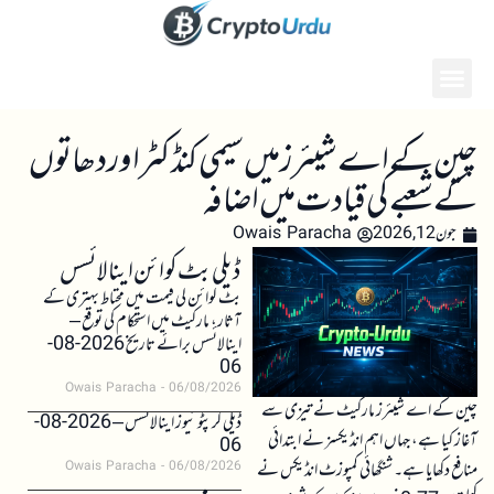
چین کے اے شیئرز میں سیمی کنڈکٹر اور دھاتوں
کے شعبے کی قیادت میں اضافہ
جون 12, 2026
Owais Paracha
ڈیلی بٹ کوائن اینالائسس
بٹ کوائن کی قیمت میں محتاط بہتری کے
آثار، مارکیٹ میں استحکام کی توقع –
اینالائسس برائے تاریخ 2026-08-
06
Owais Paracha
06/08/2026
چین کے اے شیئرز مارکیٹ نے تیزی سے
ڈیلی کرپٹو نیوز اینالائسس – 2026-08-
آغاز کیا ہے، جہاں اہم انڈیکسز نے ابتدائی
06
منافع دکھایا ہے۔ شنگھائی کمپوزٹ انڈیکس نے
Owais Paracha
06/08/2026