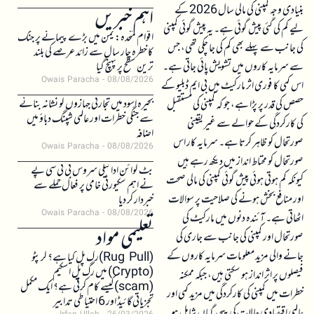
بنیادی وجہ کمپنی کی مالی سال 2026 کے
اہم خبریں
لیے کم کی گئی پیش گوئی ہے۔ یہ پیش گوئی کمپنی
اقوام متحدہ: یمن میں بڑے پیمانے پر جنگ
کی جانب سے پہلے بھی کم کی جا چکی تھی، جس
کا خطرہ چار سال سے زائد عرصے کی بلند
سے سرمایہ کاروں میں تشویش پائی جاتی ہے۔
ترین سطح پر پہنچ گیا
Owais Paracha
08/08/2026
اس کمی کا فوری اثر مارکیٹ میں بی ایم ڈبلیو کے
بحیرہ اسود میں تجارتی جہازوں کو نشانہ بنانے
حصص کی قدر پر پڑا ہے، جو کہ کمپنی کی مستقبل
سے جنگی خطرات اور عالمی شپنگ دباؤ میں
کی کارکردگی کے حوالے سے غیر یقینی
اضافہ
صورتحال کو ظاہر کرتا ہے۔ سرمایہ کار اس
Owais Paracha
08/08/2026
صورتحال کو محتاط انداز میں دیکھ رہے ہیں
بٹ کوائن ادائیگی سروس بی ٹی سی پے
کیونکہ کم ہوتی ہوئی پیش گوئی کمپنی کی مالی صحت
نے اہم سکیورٹی خامی پر فعال حملے سے
اور منافع بخش ہونے کی صلاحیت پر سوالات
خبردار کر دیا
Owais Paracha
08/08/2026
اٹھاتی ہے۔ آئندہ دنوں میں مارکیٹ کی
تعلیمی مواد
صورتحال اور کمپنی کی جانب سے جاری کی
جانے والی مزید معلومات سرمایہ کاروں کے
(Rug Pull)رگ پل کیا ہے؟ کرپٹو
(Crypto) میں رگ پل اسکیم
فیصلوں پر اثر انداز ہو سکتی ہیں، جبکہ ممکنہ
(scam)کیسے کام کرتی ہے؟ ایک مکمل
خطرات میں کمپنی کی کارکردگی میں مزید کمی اور
تجزیاتی گائیڈ اور 6 احتیاطی تدابیر
عالمی اقتصادی حالات کی پیچیدگیاں شامل ہو