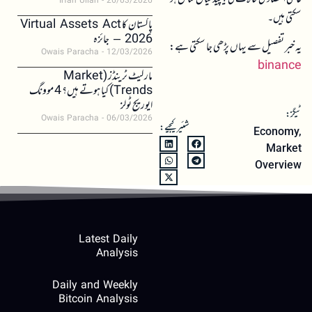
Irfan Ullah
26/03/2026
سکتی ہیں۔
پاکستان کا Virtual Assets Act
2026 – جائزہ
یہ خبر تفصیل سے یہاں پڑھی جا سکتی ہے:
Owais Paracha
12/03/2026
binance
مارکیٹ ٹرینڈز (Market
Trends) کیا ہوتے ہیں؟ 4 موونگ
ایوریج ٹولز
ٹیگز:
Owais Paracha
06/03/2026
شئیر کیجیے:
Economy
,
Market
Overview
Latest Daily
Analysis
Daily and Weekly
Bitcoin Analysis