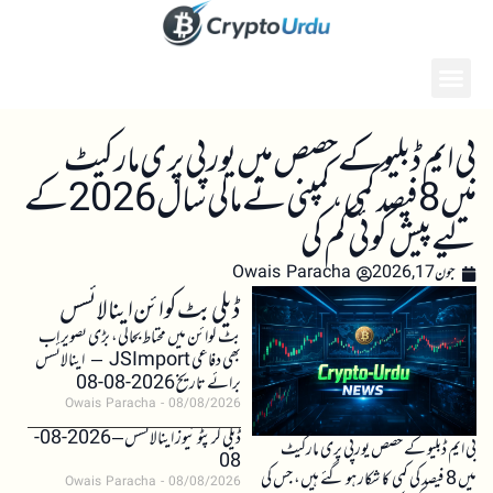
بی ایم ڈبلیو کے حصص میں یورپی پری مارکیٹ
میں 8 فیصد کمی، کمپنی نے مالی سال 2026 کے
لیے پیش گوئی کم کی
جون 17, 2026
Owais Paracha
ڈیلی بٹ کوائن اینالائسس
بٹ کوائن میں محتاط بحالی، بڑی تصویر اب
بھی دفاعی JSImport – اینالائسس
برائے تاریخ 2026-08-08
Owais Paracha
08/08/2026
ڈیلی کرپٹو نیوز اینالائسس – 2026-08-
بی ایم ڈبلیو کے حصص یورپی پری مارکیٹ
08
میں 8 فیصد کی کمی کا شکار ہو گئے ہیں، جس کی
Owais Paracha
08/08/2026