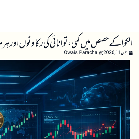
صفحہ اول
کرپٹو اینالائسس
تعلیم
اہم کرپٹو خبری
الکوا کے حصص میں کمی، توانائی کی رکاوٹوں اور ہر
جون 11, 2026
Owais Paracha