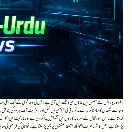
الکوا کارپوریشن کے حصص میں نمایاں کمی دیکھنے میں آئی ہے، جس کی وجہ کمپنی کے ایک اعلیٰ عہدیدا
وجہ سے نقصان کا سامنا کر رہا ہے۔ توانائی کی فراہمی میں خلل اور اسٹریٹ آف ہرمز کی بندش نے
خدشہ ہے۔ اس صورتحال نے سرمایہ کاروں میں تشویش پیدا کر دی ہے اور مارکیٹ میں الکوا کے حصص
پڑ سکتا ہے، جس کا اثر نہ صرف الکوا بلکہ متعلقہ صنعتوں پر بھی پڑ سکتا ہے۔ توانائی کی فراہمی کی