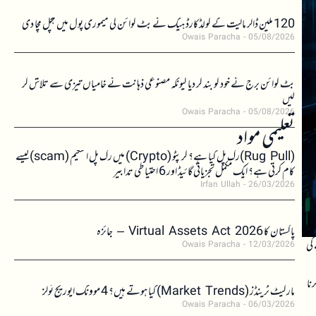
120 ملین ڈالر مالیت کے کولڈکارڈ ہیک نے بٹ کوائن کی میموری پول میں ہلچل مچا دی
Owais Paracha
05/08/2026
بٹ کوائن برج نے خود کو بند کر دیا کیونکہ مصنوعی ذہانت نے خامیاں تیزی سے تلاش کر
لیں
Owais Paracha
05/08/2026
تعلیمی مواد
(Rug Pull)رگ پل کیا ہے؟ کرپٹو (Crypto) میں رگ پل اسکیم (scam)کیسے
کام کرتی ہے؟ ایک مکمل تجزیاتی گائیڈ اور 6 احتیاطی تدابیر
Irfan Ullah
26/03/2026
پاکستان کا Virtual Assets Act 2026 – جائزہ
 کی
Owais Paracha
12/03/2026
نا
مارکیٹ ٹرینڈز (Market Trends) کیا ہوتے ہیں؟ 4 موونگ ایوریج ٹولز
Owais Paracha
06/03/2026