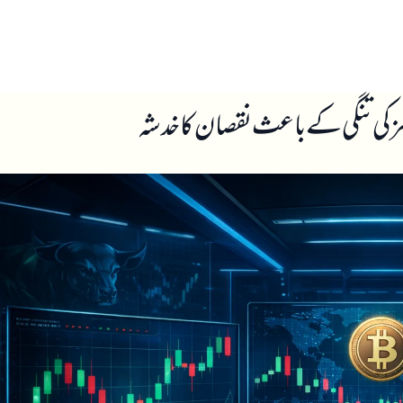
ں
ہمارے بارے میں
مز کی تنگی کے باعث نقصان کا خدشہ