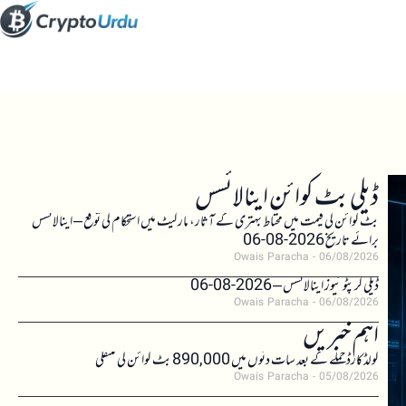
ڈیلی بٹ کوائن اینالائسس
بٹ کوائن کی قیمت میں محتاط بہتری کے آثار، مارکیٹ میں استحکام کی توقع – اینالائسس
برائے تاریخ 2026-08-06
Owais Paracha
06/08/2026
ڈیلی کرپٹو نیوز اینالائسس – 2026-08-06
Owais Paracha
06/08/2026
اہم خبریں
کولڈکارڈ حملے کے بعد سات دنوں میں 890,000 بٹ کوائن کی منتقلی
Owais Paracha
05/08/2026