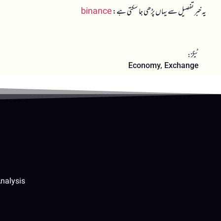
یہ خبر تفصیل سے یہاں پڑھی جا سکتی ہے:
binance
ٹیگز:
Economy
,
Exchange
nalysis