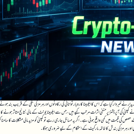
ر نے خبردار کیا ہے کہ اس کا ایلومینا کاروبار توانائی کی رکاوٹوں اور ہرمز کی تنگی کے قریب بند ہونے
 کمپنی کی آپریشنز پر منفی اثرات مرتب کیے ہیں، جس سے ایلومینا یونٹ کے مالی نتائج متاثر ہونے کا
 کی قیمت میں کمی واقع ہوئی ہے۔ اگر یہ مسائل جاری رہے تو کمپنی کو مزید مالی مشکلات کا سامنا کر
 بحالی اور ہرمز کی بندش کا خاتمہ مارکیٹ کے استحکام کے لیے ضروری ہوگا۔