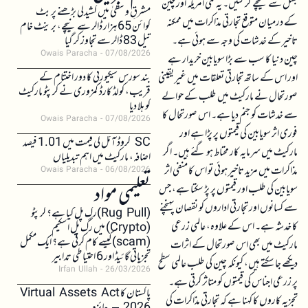
بشل سے نیچے گر گئیں۔ یہ کمی امریکہ اور چین
مشرقِ وسطیٰ میں کشیدگی بڑھنے پر بٹ
کے درمیان متوقع تجارتی مذاکرات میں ممکنہ
کوائن 65 ہزار ڈالر سے نیچے، برینٹ خام
تاخیر کے خدشات کی وجہ سے ہوئی ہے۔
تیل 83 ڈالر سے تجاوز کر گیا
Owais Paracha
07/08/2026
چین دنیا کا سب سے بڑا سویابین خریدار ہے
بند سورس سیکیورٹی کا دور اختتام کے
اور اس کے ساتھ تجارتی تعلقات میں غیر یقینی
قریب، کولڈ کارڈ کمزوری نے کرپٹو مارکیٹ
صورتحال نے مارکیٹ میں طلب کے حوالے
کو ہلا دیا
سے خدشات کو جنم دیا ہے۔ اس صورتحال کا
Owais Paracha
07/08/2026
فوری اثر سویابین کی قیمتوں پر پڑا ہے اور
SC کروڈ آئل کی قیمت میں 1.01 فیصد
مارکیٹ میں سرمایہ کار محتاط ہو گئے ہیں۔ اگر
اضافہ، مارکیٹ میں اہم تبدیلیاں
مذاکرات میں مزید تاخیر ہوئی تو اس کا منفی اثر
Owais Paracha
06/08/2026
تعلیمی مواد
سویابین کی طلب اور قیمتوں پر پڑ سکتا ہے، جس
سے کسانوں اور تجارتی اداروں کو نقصان پہنچنے
(Rug Pull)رگ پل کیا ہے؟ کرپٹو
کا خدشہ ہے۔ اس کے علاوہ، عالمی زرعی
(Crypto) میں رگ پل اسکیم
(scam)کیسے کام کرتی ہے؟ ایک مکمل
مارکیٹ میں بھی اس صورتحال کے اثرات
تجزیاتی گائیڈ اور 6 احتیاطی تدابیر
دیکھے جا سکتے ہیں، کیونکہ چین کی طلب عالمی سطح
Irfan Ullah
26/03/2026
پر زرعی اجناس کی قیمتوں کو متاثر کرتی ہے۔
پاکستان کا Virtual Assets Act
تجزیہ کاروں کا کہنا ہے کہ تجارتی مذاکرات کی