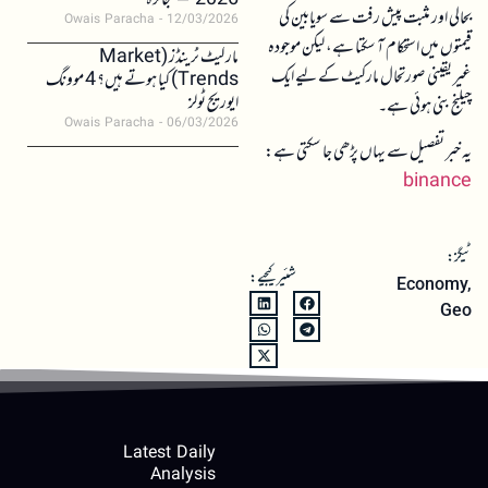
2026 – جائزہ
بحالی اور مثبت پیش رفت سے سویابین کی
Owais Paracha
12/03/2026
قیمتوں میں استحکام آ سکتا ہے، لیکن موجودہ
مارکیٹ ٹرینڈز (Market
غیر یقینی صورتحال مارکیٹ کے لیے ایک
Trends) کیا ہوتے ہیں؟ 4 موونگ
ایوریج ٹولز
چیلنج بنی ہوئی ہے۔
Owais Paracha
06/03/2026
یہ خبر تفصیل سے یہاں پڑھی جا سکتی ہے:
binance
ٹیگز:
شئیر کیجیے:
Economy
,
Geo
Latest Daily
Analysis