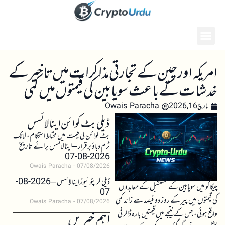
امریکہ اور چین کے تجارتی مذاکرات میں تاخیر کے
خدشات کے باعث سویابین کی قیمتوں میں کمی
مارچ 16, 2026
Owais Paracha
ڈیلی بٹ کوائن اینالائسس
بٹ کوائن کی قیمت میں محتاط استحکام، لانگ
ٹرم دباؤ برقرار – اینالائسس برائے تاریخ
2026-08-07
Owais Paracha
07/08/2026
ڈیلی کرپٹو نیوز اینالائسس – 2026-08-
چیکاگو میں سویابین کے مستقبل کے معاہدوں
07
کی قیمتوں میں پیر کے روز دو فیصد سے زائد کمی
Owais Paracha
07/08/2026
واقع ہوئی، جس کے نتیجے میں قیمتیں بارہ ڈالر فی
اہم خبریں