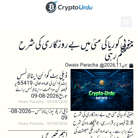
جنوبی کوریا کی مئی میں بے روزگاری کی شرح
مستحکم رہی
جون 11, 2026
Owais Paracha
ڈیلی بٹ کوائن اینالائسس
بٹ کوائن کی محدود بحالی، 65419 پر
فیصلہ کن مزاحمت – اینالائسس برائے
تاریخ 2026-08-09
Owais Paracha
09/08/2026
ڈیلی کرپٹو نیوز اینالائسس – 2026-08-
جنوبی کوریا کی مئی میں بے روزگاری کی شرح
09
2.8 فیصد پر برقرار رہی، جو پچھلے ماہ کی شرح
Owais Paracha
09/08/2026
کے برابر ہے۔ یہ اعداد و شمار ملکی معیشت کی
اہم خبریں