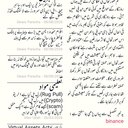
مستحکم صورتحال کی عکاسی کرتے ہیں جہاں
بٹ کوائن انفراسٹرکچر پر ایک اور سائبر
روزگار کے مواقع میں کوئی خاص تبدیلی نہیں
حملہ، ایل این ڈی سرورز سے لائٹننگ فنڈز
آئی۔ بے روزگاری کی شرح میں استحکام سے
منتقل کیے گئے
Owais Paracha
08/08/2026
ظاہر ہوتا ہے کہ جنوبی کوریا کی لیبر مارکیٹ میں
اقوام متحدہ: یمن میں بڑے پیمانے پر جنگ
فی الحال کوئی بڑی تبدیلی یا بحران نہیں ہے۔
کا خطرہ چار سال سے زائد عرصے کی بلند
اس صورتحال کا اثر صارفین کے اعتماد اور ملکی
ترین سطح پر پہنچ گیا
اقتصادی سرگرمیوں پر مثبت رہنے کا امکان
Owais Paracha
08/08/2026
ہے۔ تاہم، عالمی معیشت میں غیر یقینی
بحیرہ اسود میں تجارتی جہازوں کو نشانہ بنانے
صورتحال اور ممکنہ تجارتی چیلنجز کی وجہ سے
سے جنگی خطرات اور عالمی شپنگ دباؤ میں
مستقبل میں روزگار کی صورتحال پر نظر رکھنا
اضافہ
Owais Paracha
08/08/2026
ضروری ہوگا۔ حکومت اور متعلقہ ادارے
تعلیمی مواد
ممکنہ خطرات سے نمٹنے کے لیے پالیسی
اقدامات جاری رکھیں گے تاکہ معیشت کی نمو
(Rug Pull)رگ پل کیا ہے؟ کرپٹو
(Crypto) میں رگ پل اسکیم
کو برقرار رکھا جا سکے۔
(scam)کیسے کام کرتی ہے؟ ایک مکمل
تجزیاتی گائیڈ اور 6 احتیاطی تدابیر
یہ خبر تفصیل سے یہاں پڑھی جا سکتی ہے:
Irfan Ullah
26/03/2026
binance