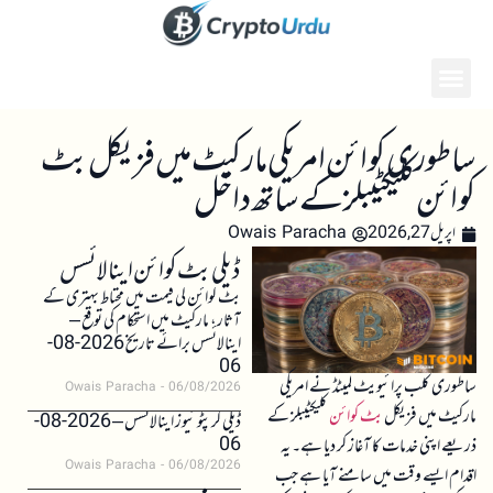
ساطوری کوائن امریکی مارکیٹ میں فزیکل بٹ
کوائن کلیکٹیبلز کے ساتھ داخل
اپریل 27, 2026
Owais Paracha
ڈیلی بٹ کوائن اینالائسس
بٹ کوائن کی قیمت میں محتاط بہتری کے
آثار، مارکیٹ میں استحکام کی توقع –
اینالائسس برائے تاریخ 2026-08-
06
ساطوری کلب پرائیویٹ لمیٹڈ نے امریکی
Owais Paracha
06/08/2026
مارکیٹ میں فزیکل
بٹ کوائن
کلیکٹیبلز کے
ڈیلی کرپٹو نیوز اینالائسس – 2026-08-
06
ذریعے اپنی خدمات کا آغاز کر دیا ہے۔ یہ
Owais Paracha
06/08/2026
اقدام ایسے وقت میں سامنے آیا ہے جب