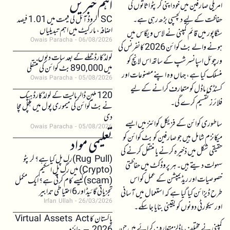
اہم خبریں
امریکی صارفین میں خود اپنی کرپٹو اثاثوں کی
حفاظت کے لیے دلچسپی بڑھ رہی ہے۔
SC کروڈ آئل کی قیمت میں 1.01 فیصد
اضافہ، مارکیٹ میں اہم تبدیلیاں
سنگاپور میں قائم کمپنی نے لاس ویگاس میں
Owais Paracha
06/08/2026
ہونے والے بٹ کوائن 2026 کانفرنس کی
کولڈکارڈ حملے کے بعد سات دنوں
ورچوئل اسپانسرشپ کے ساتھ اس لانچ کو
میں 890,000 بٹ کوائن کی منتقلی
منسلک کیا ہے، جہاں وہ اپنے مصنوعات اور
Owais Paracha
05/08/2026
کسٹڈی ماڈل کو متعارف کرانے کے لیے
120 ملین ڈالر مالیت کے کولڈکارڈ ہیک
فلائرز تقسیم کرے گی۔
نے بٹ کوائن کی میموری پول میں ہلچل مچا
دی
ساطوری کوائن کے فزیکل کوائنز میں ایسے
Owais Paracha
05/08/2026
میکانزم شامل ہیں جو صارفین کو بٹ کوائن کو
تعلیمی مواد
حقیقی شکل میں ذخیرہ کرنے یا منتقل کرنے کی
(Rug Pull)رگ پل کیا ہے؟ کرپٹو
سہولت دیتے ہیں۔ ہر پروڈکٹ میں حفاظتی
(Crypto) میں رگ پل اسکیم
خصوصیات اور ریڈیمپشن کے عمل کو اس
(scam)کیسے کام کرتی ہے؟ ایک مکمل
تجزیاتی گائیڈ اور 6 احتیاطی تدابیر
طرح ڈیزائن کیا گیا ہے کہ استعمال میں آسانی
Irfan Ullah
26/03/2026
اور سیکورٹی دونوں کو یقینی بنایا جا سکے۔
پاکستان کا Virtual Assets Act
کمپنی نے مختلف ماڈلز متعارف کرائے ہیں جن