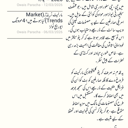
2026 – جائزہ
Owais Paracha
12/03/2026
میں چی، چی سلور اور جی شامل ہیں، جو مختلف
سیکیورٹی لیولز اور مواد کی کوالٹی کے حامل ہیں۔
مارکیٹ ٹرینڈز (Market
Trends) کیا ہوتے ہیں؟ 4 موونگ
امریکی صارفین کے لیے یہ مصنوعات کمپنی کی
ایوریج ٹولز
ویب سائٹ کے ذریعے دستیاب ہوں گی۔
Owais Paracha
06/03/2026
اس توسیع سے ظاہر ہوتا ہے کہ کرپٹو سیکٹر میں
خود اپنی اثاثوں کی حفاظت کی اہمیت بڑھ رہی
ہے، خاص طور پر تبادلہ اور کسٹڈی کے
خطرات کے پیش نظر۔
یہ قدم نہ صرف کرپٹو کلیکٹیبلز کی مارکیٹ کو
فروغ دے گا بلکہ صارفین کو بٹ کوائن کی
فزیکل ملکیت کے ذریعے اس کی سمجھ بوجھ
میں بھی اضافہ کرے گا۔ مستقبل میں اس
طرح کی مصنوعات کی مانگ میں مزید اضافہ
متوقع ہے، جو کرپٹو کرنسی کی قبولیت اور تحفظ
کے لیے مثبت ہے۔