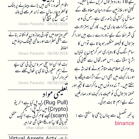
لیے 18 روزہ ہڑتال کریں گے یا نہیں۔
اقوام متحدہ: یمن میں بڑے پیمانے پر جنگ
کمپنی اور ملازمین کے درمیان معاوضے کے
کا خطرہ چار سال سے زائد عرصے کی بلند
مسائل پر کشیدگی بڑھ رہی ہے، جس کی وجہ
ترین سطح پر پہنچ گیا
Owais Paracha
08/08/2026
سے مذاکرات جاری ہیں۔ کارکن بہتر اجرت
بحیرہ اسود میں تجارتی جہازوں کو نشانہ بنانے
کی شرائط کے لیے زور دے رہے ہیں اور اگر
سے جنگی خطرات اور عالمی شپنگ دباؤ میں
ہڑتال کا فیصلہ منظور ہو جاتا ہے تو اس کا
اضافہ
سام سنگ کی کاروباری سرگرمیوں پر نمایاں
Owais Paracha
08/08/2026
اثر پڑ سکتا ہے۔ اس صورتحال سے کمپنی کی
بٹ کوائن ادائیگی سروس بی ٹی سی پے
پیداواری صلاحیت متاثر ہونے کا خدشہ ہے
نے اہم سکیورٹی خامی پر فعال حملے سے
اور مارکیٹ میں بھی اس کے اثرات دیکھے جا
خبردار کر دیا
Owais Paracha
08/08/2026
سکتے ہیں۔ آئندہ دنوں میں مذاکرات کا نتیجہ اور
تعلیمی مواد
ممکنہ ہڑتال کی نوعیت مارکیٹ اور صارفین
کے لیے اہم ثابت ہو گی۔
(Rug Pull)رگ پل کیا ہے؟ کرپٹو
(Crypto) میں رگ پل اسکیم
یہ خبر تفصیل سے یہاں پڑھی جا سکتی ہے:
(scam)کیسے کام کرتی ہے؟ ایک مکمل
تجزیاتی گائیڈ اور 6 احتیاطی تدابیر
binance
Irfan Ullah
26/03/2026