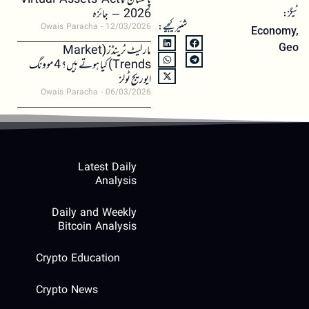
پاکستان کا Virtual Assets Act
2026 – جائزہ
ٹیگز:
شئیر کیجیے:
Owais Paracha
12/03/2026
Economy
,
Geo
مارکیٹ ٹرینڈز (Market
Trends) کیا ہوتے ہیں؟ 4 موونگ
ایوریج ٹولز
Owais Paracha
06/03/2026
Latest Daily
Analysis
Daily and Weekly
Bitcoin Analysis
Crypto Education
Crypto News