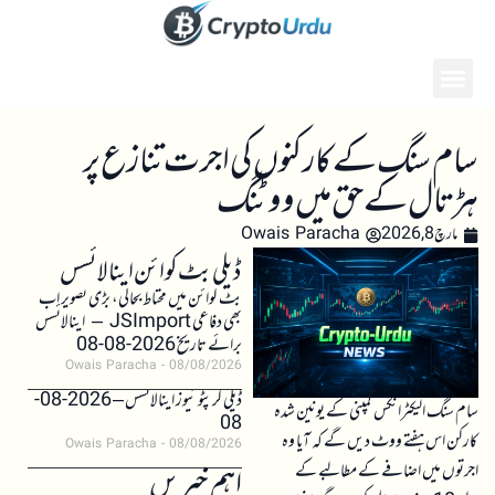
سام سنگ کے کارکنوں کی اجرت تنازع پر
ہڑتال کے حق میں ووٹنگ
مارچ 8, 2026
Owais Paracha
ڈیلی بٹ کوائن اینالائسس
بٹ کوائن میں محتاط بحالی، بڑی تصویر اب
بھی دفاعی JSImport – اینالائسس
برائے تاریخ 2026-08-08
Owais Paracha
08/08/2026
ڈیلی کرپٹو نیوز اینالائسس – 2026-08-
سام سنگ الیکٹرانکس کمپنی کے یونین شدہ
08
کارکن اس ہفتے ووٹ دیں گے کہ آیا وہ
Owais Paracha
08/08/2026
اجرتوں میں اضافے کے مطالبے کے
اہم خبریں