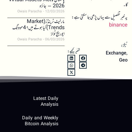
پاکستان کا Virtual Assets Act
گا۔
2026 – جائزہ
Owais Paracha
12/03/2026
یہ خبر تفصیل سے یہاں پڑھی جا سکتی ہے:
مارکیٹ ٹرینڈز (Market
binance
Trends) کیا ہوتے ہیں؟ 4 موونگ
ایوریج ٹولز
Owais Paracha
06/03/2026
ٹیگز:
شئیر کیجیے:
Exchange
,
Geo
Latest Daily
Analysis
Daily and Weekly
Bitcoin Analysis