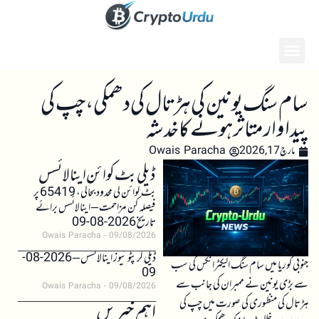
سام سنگ یونین کی ہڑتال کی دھمکی، چپ کی
پیداوار متاثر ہونے کا خدشہ
مارچ 17, 2026
Owais Paracha
ڈیلی بٹ کوائن اینالائسس
بٹ کوائن کی محدود بحالی، 65419 پر
فیصلہ کن مزاحمت – اینالائسس برائے
تاریخ 2026-08-09
Owais Paracha
09/08/2026
ڈیلی کرپٹو نیوز اینالائسس – 2026-08-
جنوبی کوریا میں سام سنگ الیکٹرانکس کی سب
09
سے بڑی یونین نے ممبران کی جانب سے
Owais Paracha
09/08/2026
ہڑتال کی منظوری کی صورت میں چپ کی
اہم خبریں