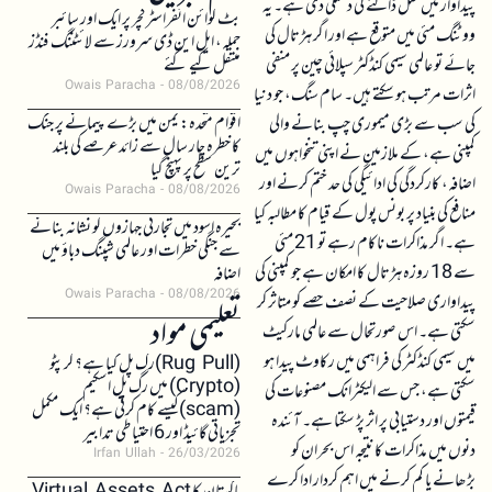
پیداوار میں خلل ڈالنے کی دھمکی دی ہے۔ یہ
بٹ کوائن انفراسٹرکچر پر ایک اور سائبر
ووٹنگ مئی میں متوقع ہے اور اگر ہڑتال کی
حملہ، ایل این ڈی سرورز سے لائٹننگ فنڈز
جائے تو عالمی سیمی کنڈکٹر سپلائی چین پر منفی
منتقل کیے گئے
Owais Paracha
08/08/2026
اثرات مرتب ہو سکتے ہیں۔ سام سنگ، جو دنیا
اقوام متحدہ: یمن میں بڑے پیمانے پر جنگ
کی سب سے بڑی میموری چپ بنانے والی
کا خطرہ چار سال سے زائد عرصے کی بلند
کمپنی ہے، کے ملازمین نے اپنی تنخواہوں میں
ترین سطح پر پہنچ گیا
اضافہ، کارکردگی کی ادائیگی کی حد ختم کرنے اور
Owais Paracha
08/08/2026
منافع کی بنیاد پر بونس پول کے قیام کا مطالبہ کیا
بحیرہ اسود میں تجارتی جہازوں کو نشانہ بنانے
ہے۔ اگر مذاکرات ناکام رہے تو 21 مئی
سے جنگی خطرات اور عالمی شپنگ دباؤ میں
سے 18 روزہ ہڑتال کا امکان ہے جو کمپنی کی
اضافہ
Owais Paracha
08/08/2026
پیداواری صلاحیت کے نصف حصے کو متاثر کر
تعلیمی مواد
سکتی ہے۔ اس صورتحال سے عالمی مارکیٹ
میں سیمی کنڈکٹر کی فراہمی میں رکاوٹ پیدا ہو
(Rug Pull)رگ پل کیا ہے؟ کرپٹو
(Crypto) میں رگ پل اسکیم
سکتی ہے، جس سے الیکٹرانک مصنوعات کی
(scam)کیسے کام کرتی ہے؟ ایک مکمل
قیمتوں اور دستیابی پر اثر پڑ سکتا ہے۔ آئندہ
تجزیاتی گائیڈ اور 6 احتیاطی تدابیر
دنوں میں مذاکرات کا نتیجہ اس بحران کو
Irfan Ullah
26/03/2026
بڑھانے یا کم کرنے میں اہم کردار ادا کرے