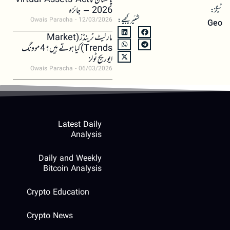
پاکستان کا Virtual Assets Act
2026 – جائزہ
ٹیگز:
شئیر کیجیے:
Owais Paracha
12/03/2026
Geo
مارکیٹ ٹرینڈز (Market
Trends) کیا ہوتے ہیں؟ 4 موونگ
ایوریج ٹولز
Owais Paracha
06/03/2026
Latest Daily
Analysis
Daily and Weekly
Bitcoin Analysis
Crypto Education
Crypto News