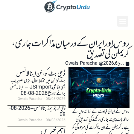
روس اور ایران کے درمیان مذاکرات جاری،
کریملن کی تصدیق
مارچ 6, 2026
Owais Paracha
ڈیلی بٹ کوائن اینالائسس
بٹ کوائن میں محتاط بحالی، بڑی تصویر اب
بھی دفاعی JSImport – اینالائسس
برائے تاریخ 2026-08-08
Owais Paracha
08/08/2026
ڈیلی کرپٹو نیوز اینالائسس – 2026-08-
روس نے ایرانی قیادت کے نمائندوں کے
08
ساتھ بات چیت جاری رکھنے کی تصدیق کی
Owais Paracha
08/08/2026
ہے۔ کریملن نے ان مذاکرات کی موجودگی کو
اہم خبریں