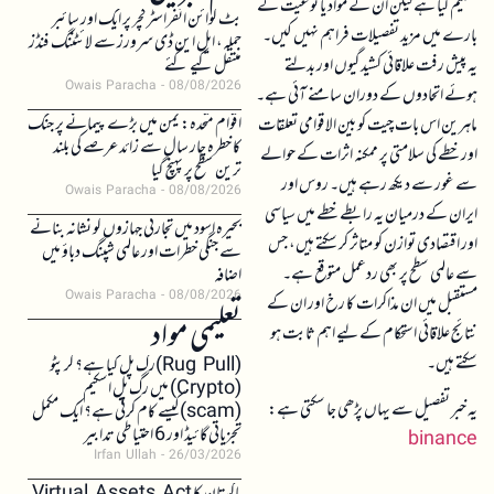
تسلیم کیا ہے لیکن ان کے مواد یا نوعیت کے
بٹ کوائن انفراسٹرکچر پر ایک اور سائبر
بارے میں مزید تفصیلات فراہم نہیں کیں۔
حملہ، ایل این ڈی سرورز سے لائٹننگ فنڈز
یہ پیش رفت علاقائی کشیدگیوں اور بدلتے
منتقل کیے گئے
Owais Paracha
08/08/2026
ہوئے اتحادوں کے دوران سامنے آئی ہے۔
اقوام متحدہ: یمن میں بڑے پیمانے پر جنگ
ماہرین اس بات چیت کو بین الاقوامی تعلقات
کا خطرہ چار سال سے زائد عرصے کی بلند
اور خطے کی سلامتی پر ممکنہ اثرات کے حوالے
ترین سطح پر پہنچ گیا
سے غور سے دیکھ رہے ہیں۔ روس اور
Owais Paracha
08/08/2026
ایران کے درمیان یہ رابطے خطے میں سیاسی
بحیرہ اسود میں تجارتی جہازوں کو نشانہ بنانے
اور اقتصادی توازن کو متاثر کر سکتے ہیں، جس
سے جنگی خطرات اور عالمی شپنگ دباؤ میں
سے عالمی سطح پر بھی ردعمل متوقع ہے۔
اضافہ
Owais Paracha
08/08/2026
مستقبل میں ان مذاکرات کا رخ اور ان کے
تعلیمی مواد
نتائج علاقائی استحکام کے لیے اہم ثابت ہو
سکتے ہیں۔
(Rug Pull)رگ پل کیا ہے؟ کرپٹو
(Crypto) میں رگ پل اسکیم
یہ خبر تفصیل سے یہاں پڑھی جا سکتی ہے:
(scam)کیسے کام کرتی ہے؟ ایک مکمل
تجزیاتی گائیڈ اور 6 احتیاطی تدابیر
binance
Irfan Ullah
26/03/2026