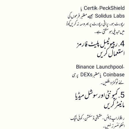
Certik، PeckShield یا
Solidus Labs جیسے معتبر فرموں کی
رپورٹ ہو۔ پرانی رپورٹ پر بھروسہ نہ کریں کوڈ
میں تبدیلی ہو سکتی ہے۔
4. ریپیوٹیبل پلیٹ فارمز
استعمال کریں
Binance Launchpool،
Coinbase یا معتبر DEXs پر ہی
نئے ٹوکنز دیکھیں۔
5. کمیونٹی اور سوشل میڈیا
مانیٹر کریں
ریگولر اپ ڈیٹس، حقیقی ڈسکشن، کوئی فیک
انفلوئنسرز نہیں۔