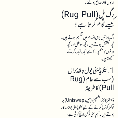
اربوں ڈالر ضائع ہوگئے۔
رگ پل(Rug Pull)
کیسے کام کرتا ہے؟
رگ پلز تین بڑی اقسام میں تقسیم ہوتے ہیں۔
کچھ ٹیکنیکل ہوتے ہیں، کچھ سوشل اور کچھ
دونوں کا مکسچر۔ آئیے ایک ایک کر کے
سمجھتے ہیں۔
1. لیکویڈیٹی پول وِتھڈرال
(سب سے عام (Rug
Pull) کا طریقہ
ڈیسنٹرلائزڈ ایکسچینجز (جیسے Uniswap) پر
ٹوکنز کو ٹریڈ کرنے کے لیے لیکویڈیٹی پولز درکار
ہوتے ہیں۔ ٹیم نئی ٹوکن لانچ کرتی ہے،