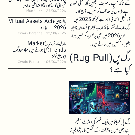
گے تاکہ آپ نہ صرف سمجھیں بلکہ عملی طور پر
تجزیاتی گائیڈ اور 6 احتیاطی تدابیر
اپنے پیسوں کی حفاظت کر سکیں۔ آج کا یہ
Irfan Ullah
26/03/2026
آرٹیکل انتہائی اہم ہے کیونکہ 2025 میں
پاکستان کا Virtual Assets Act
رگ پلز نے تقریباً 6 ارب ڈالر کا نقصان پہنچایا
2026 – جائزہ
Owais Paracha
12/03/2026
— اور 2026 میں بھی یہ خطرہ کم نہیں ہوا۔
مارکیٹ ٹرینڈز (Market
چلیں، تفصیل میں جاتے ہیں۔
Trends) کیا ہوتے ہیں؟ 4 موونگ
رگ پل( Rug Pull )
ایوریج ٹولز
Owais Paracha
06/03/2026
کیا ہے؟
رگ پل کریپٹو میں ایک قسم کی ایگزٹ سکیم
ہے جس میں پروجیکٹ کے تخلیق کار (ڈویلپرز