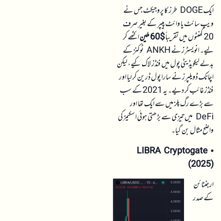
ایک DOGE طرز کا پروجیکٹ جس نے
ویب سائٹ یا وائٹ پیپر کے بغیر صرف
20 گھنٹوں میں تقریباً
$60 ملین
اکٹھے کر
لیے۔ انویسٹرز نے ANKH ٹوکنز کے
بدلے لیکویڈیٹی پول میں فنڈز لاک کیے، لیکن
اچانک ڈویلپرز نے سارا پول ڈرین کر لیا اور
فنڈز غائب کر دیے۔ یہ 2021 کے سب
سے بڑے رگ پلز میں سے ایک تھا اور
DeFi میں تیزی سے بڑھتی ہوئی اسکیمز کی
واضح مثال بن گیا۔
LIBRA Cryptogate
•
(2025)
ارجنٹائن
کے صدر