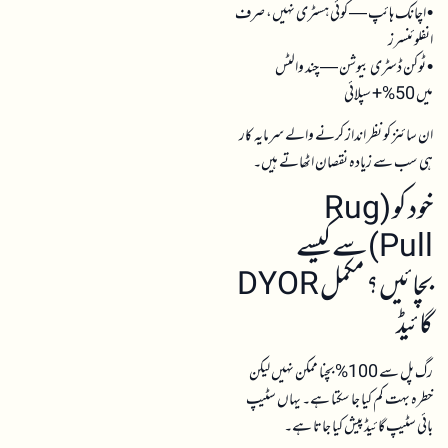
• اچانک ہائپ — کوئی ہسٹری نہیں، صرف
انفلوئنسرز
• ٹوکن ڈسٹری بیوشن — چند والٹس
میں 50%+ سپلائی
ان سائنز کو نظر انداز کرنے والے سرمایہ کار
ہی سب سے زیادہ نقصان اٹھاتے ہیں۔
خود کو (Rug
Pull)سے کیسے
بچائیں؟ مکمل DYOR
گائیڈ
رگ پل سے 100% بچنا ممکن نہیں لیکن
خطرہ بہت کم کیا جا سکتا ہے۔ یہاں سٹیپ
بائی سٹیپ گائیڈ پیش کیا جاتا ہے۔