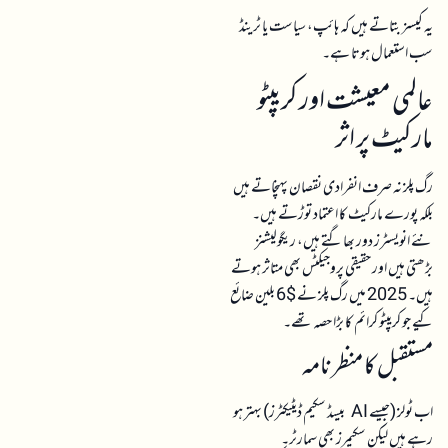
یہ کیسز بتاتے ہیں کہ ہائپ، سیاست یا ٹرینڈ
سب استعمال ہوتا ہے۔
عالمی معیشت اور کریپٹو
مارکیٹ پر اثر
رگ پلز نہ صرف انفرادی نقصان پہنچاتے ہیں
بلکہ پورے مارکیٹ کا اعتماد توڑتے ہیں۔
نئے انویسٹرز دور بھاگتے ہیں، ریگولیشنز
بڑھتی ہیں اور حقیقی پروجیکٹس بھی متاثر ہوتے
ہیں۔ 2025 میں رگ پلز نے $6 بلین ضائع
کیے جو کریپٹو کرائم کا بڑا حصہ تھے۔
مستقبل کا منظر نامہ
اب ٹولز (جیسے AI بیسڈ سکیم ڈیٹیکٹرز) بہتر ہو
رہے ہیں لیکن سکیمرز بھی سمارٹر۔