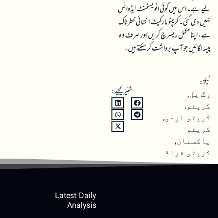
لیے ہے۔ اس میں کوئی انویسٹمنٹ ایڈوائس
نہیں دی گئی۔ کریپٹو مارکیٹ انتہائی خطرناک
ہے، اپنا مکمل ریسرچ کریں اور صرف وہ
پیسہ لگائیں جو آپ برداشت کر سکتے ہیں۔
ٹیگز:
شئیر کیجیے:
رگ پل
,
کرپٹو
,
کرپٹو اردو
,
کرپٹو
پاکستان
,
کرپٹو فراڈ
Latest Daily
Analysis