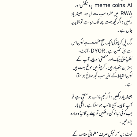
meme coins، AI پروجیکٹس اور
RWA میں خطرہ سب سے زیادہ۔ ہمیشہ یاد
رکھیں: اگر کچھ بہت اچھا لگ رہا ہے تو شاید یہ
جال ہے۔
رگ پل کریپٹو کی ایک تلخ حقیقت ہے لیکن اس
سے بچنا ممکن ہے۔ DYOR، آڈٹ،
لیکویڈیٹی چیک اور منطقی سوچ یہ آپ کے
بہترین ہتھیار ہیں۔ کریپٹو میں موقع بہت ہیں
لیکن احتیاط کے بغیر سب کچھ ضائع ہو سکتا
ہے۔
ہمیشہ یاد رکھیں: اگر ٹیم غائب ہو سکتی ہے تو
آپ کا پیسہ بھی غائب ہو سکتا ہے۔ اگلی بار
جب کوئی نیا ٹوکن دیکھیں تو پہلے یہ گائیڈ دوبارہ
پڑھ لیں۔
نوٹ: یہ آرٹیکل صرف معلوماتی مقاصد کے