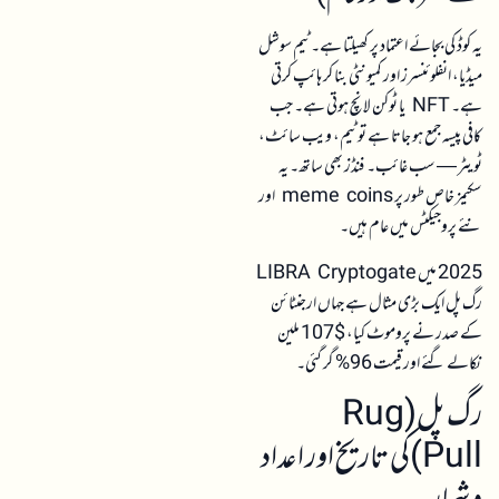
یہ کوڈ کی بجائے اعتماد پر کھیلتا ہے۔ ٹیم سوشل
میڈیا، انفلوئنسرز اور کمیونٹی بنا کر ہائپ کرتی
ہے۔ NFT یا ٹوکن لانچ ہوتی ہے۔ جب
کافی پیسہ جمع ہو جاتا ہے تو ٹیم، ویب سائٹ،
ٹویٹر — سب غائب۔ فنڈز بھی ساتھ۔ یہ
سکیمز خاص طور پر meme coins اور
نئے پروجیکٹس میں عام ہیں۔
2025 میں LIBRA Cryptogate
رگ پل ایک بڑی مثال ہے جہاں ارجنٹائن
کے صدر نے پروموٹ کیا، $107 ملین
نکالے گئے اور قیمت 96% گر گئی۔
رگ پل(Rug
Pull)کی تاریخ اور اعداد