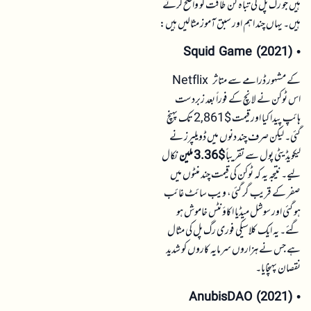
ہیں جو رگ پل کی تباہ کن طاقت کو واضح کرتے
ہیں۔ یہاں چند اہم اور سبق آموز مثالیں ہیں:
Squid Game (2021)
•
Netflix کے مشہور ڈرامے سے متاثر
اس ٹوکن نے لانچ کے فوراً بعد زبردست
ہائپ پیدا کیا اور قیمت $2,861 تک پہنچ
گئی۔ لیکن صرف چند دنوں میں ڈویلپرز نے
لیکویڈیٹی پول سے تقریباً
$3.36 ملین
نکال
لیے۔ نتیجہ یہ کہ ٹوکن کی قیمت چند منٹوں میں
صفر کے قریب گر گئی، ویب سائٹ غائب
ہو گئی اور سوشل میڈیا اکاؤنٹس خاموش ہو
گئے۔ یہ ایک کلاسیکی فوری رگ پل کی مثال
ہے جس نے ہزاروں سرمایہ کاروں کو شدید
نقصان پہنچایا۔
AnubisDAO (2021)
•