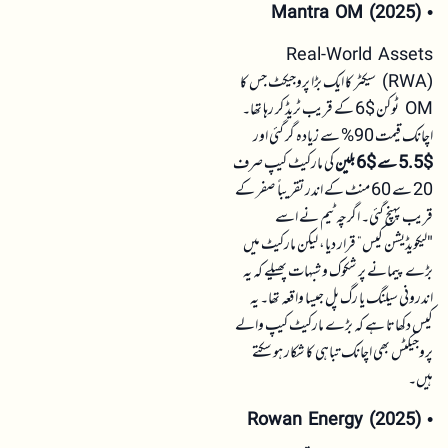
Mantra OM (2025)
•
Real-World Assets
(RWA) سیکٹر کا ایک بڑا پروجیکٹ جس کا
OM ٹوکن $6 کے قریب ٹریڈ کر رہا تھا۔
اچانک قیمت 90% سے زیادہ گر گئی اور
$5.5 سے $6 بلین
کی مارکیٹ کیپ صرف
20 سے 60 منٹ کے اندر تقریباً صفر کے
قریب پہنچ گئی۔ اگرچہ ٹیم نے اسے
"لیکویڈیشن کیس” قرار دیا، لیکن مارکیٹ میں
بڑے پیمانے پر شکوک و شبہات پھیلے کہ یہ
اندرونی سیلنگ یا رگ پل جیسا واقعہ تھا۔ یہ
کیس دکھاتا ہے کہ بڑے مارکیٹ کیپ والے
پروجیکٹس بھی اچانک تباہی کا شکار ہو سکتے
ہیں۔
Rowan Energy (2025)
•