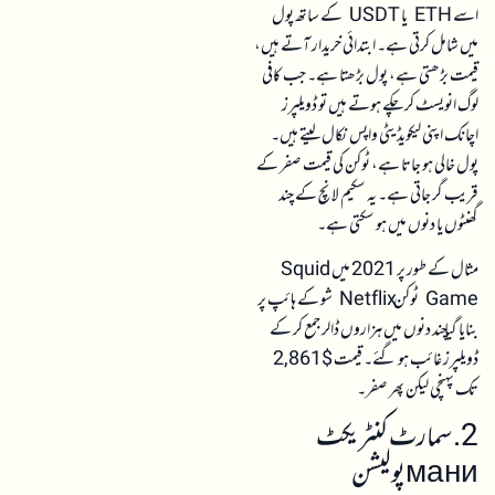
اسے ETH یا USDT کے ساتھ پول
میں شامل کرتی ہے۔ ابتدائی خریدار آتے ہیں،
قیمت بڑھتی ہے، پول بڑھتا ہے۔ جب کافی
لوگ انویسٹ کر چکے ہوتے ہیں تو ڈویلپرز
اچانک اپنی لیکویڈیٹی واپس نکال لیتے ہیں۔
پول خالی ہو جاتا ہے، ٹوکن کی قیمت صفر کے
قریب گر جاتی ہے۔ یہ سکیم لانچ کے چند
گھنٹوں یا دنوں میں ہو سکتی ہے۔
مثال کے طور پر 2021 میں Squid
Game ٹوکن Netflix شو کے ہائپ پر
بنایا گیا چند دنوں میں ہزاروں ڈالر جمع کر کے
ڈویلپرز غائب ہو گئے۔ قیمت $2,861
تک پہنچی لیکن پھر صفر۔
2. سمارٹ کنٹریکٹ
маниپولیشن