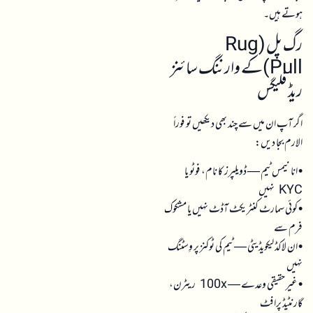
ہوتے ہیں۔
رگ پل (Rug
Pull)کے وارننگ سائنز
ریڈ فلیگس
اگر آپ ان میں سے چند بھی دیکھیں تو فوراً
الارم بجا دیں:
• انانیمس ٹیم — ڈویلپرز کا نام، فوٹو یا
KYC نہیں
• کوئی سمارٹ کنٹریکٹ آڈٹ نہیں یا مشکوک
فرم سے
• ان لاکڈ لیکویڈیٹی — ٹیم کی ٹوکنز پر وِسٹنگ
نہیں
• غیر حقیقی وعدے — 100x ریٹرن،
گارنٹیڈ پرافٹ