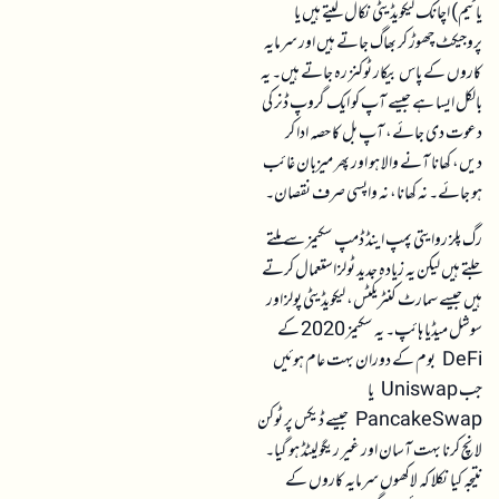
یا ٹیم) اچانک لیکویڈیٹی نکال لیتے ہیں یا
پروجیکٹ چھوڑ کر بھاگ جاتے ہیں اور سرمایہ
کاروں کے پاس بیکار ٹوکنز رہ جاتے ہیں۔ یہ
بالکل ایسا ہے جیسے آپ کو ایک گروپ ڈنر کی
دعوت دی جائے، آپ بل کا حصہ ادا کر
دیں، کھانا آنے والا ہو اور پھر میزبان غائب
ہو جائے۔ نہ کھانا، نہ واپسی صرف نقصان۔
رگ پلز روایتی پمپ اینڈ ڈمپ سکیمز سے ملتے
جلتے ہیں لیکن یہ زیادہ جدید ٹولز استعمال کرتے
ہیں جیسے سمارٹ کنٹریکٹس، لیکویڈیٹی پولز اور
سوشل میڈیا ہائپ۔ یہ سکیمز 2020 کے
DeFi بوم کے دوران بہت عام ہوئیں
جب Uniswap یا
PancakeSwap جیسے ڈیکس پر ٹوکن
لانچ کرنا بہت آسان اور غیر ریگولیٹڈ ہو گیا۔
نتیجہ کیا نکلا کہ لاکھوں سرمایہ کاروں کے