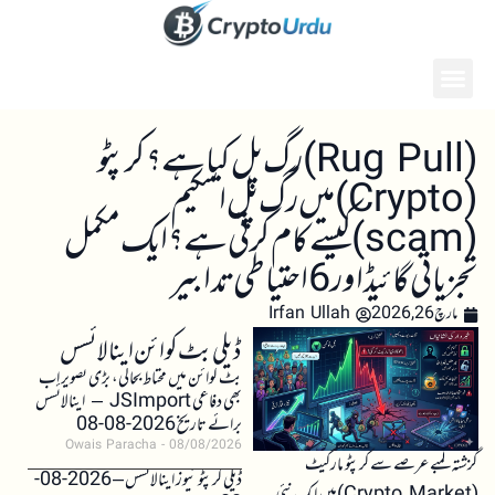
(Rug Pull)رگ پل کیا ہے؟ کرپٹو
(Crypto) میں رگ پل اسکیم
(scam)کیسے کام کرتی ہے؟ ایک مکمل
تجزیاتی گائیڈ اور 6 احتیاطی تدابیر
مارچ 26, 2026
Irfan Ullah
ڈیلی بٹ کوائن اینالائسس
بٹ کوائن میں محتاط بحالی، بڑی تصویر اب
بھی دفاعی JSImport – اینالائسس
برائے تاریخ 2026-08-08
Owais Paracha
08/08/2026
گزشتہ لمبے عرصے سے کرپٹو مارکیٹ
ڈیلی کرپٹو نیوز اینالائسس – 2026-08-
(Crypto Market)میں ایک نئی