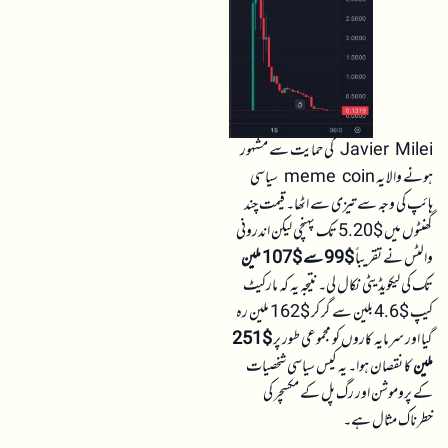
Javier Milei کی حمایت سے مشہور
ہونے والا یہ meme coin سیاسی
ہائپ کی وجہ سے تیزی سے اٹھا۔ قیمت چند
گھنٹوں میں $5.20 تک پہنچی لیکن اندرونی
والٹس نے تقریباً
$99 سے $107 ملین
تک کی لیکویڈیٹی نکال لی۔ نتیجہ یہ کہ مارکیٹ
کیپ $4.6 بلین سے گر کر $162 ملین رہ
گیا اور سرمایہ کاروں کو مجموعی طور پر
$251
ملین
کا نقصان ہوا۔ یہ کیس سیاسی شخصیات
کے پروموشن اور رگ پل کے مکسچر کی
خطرناک مثال ہے۔