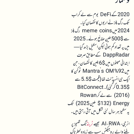
و شمار
2020 کے DeFi بوم سے لے کر اب
تک رگ پلز نے اربوں کا نقصان کیا۔
2024 میں meme coins رگ پلز
سے $500 ملین ضائع ہوئے۔ 2025
میں یہ تعداد کم ہوئی لیکن اسکیل بڑھ گیا —
DappRadar کے مطابق صرف
ابتدائی مہینوں میں $6 بلین کا نقصان، جن
میں 92% Mantra’s OM ٹوکن کا
ایک ہی انسیڈنٹ تھا (قیمت $5.5 سے
$0.35 گر گئی)۔ BitConnect
(2016) سے لے کر Rowan
Energy ($132 ملین 2025) تک
یہ سکیمز ہر سال نئی شکل میں آتی رہتی ہیں۔
انرجی، AI، RWA جیسے
ٹرینڈ
نگ تھیمز پر
بننے والے پروجیکٹس سب سے زیادہ خطرناک