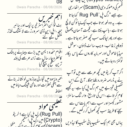
08
قسم کی دھوکہ دہی (Scam) سر اٹھا رہی
Owais Paracha
08/08/2026
اہم خبریں
ہے جسے "رگ پل”
Rug
Pull کہا جاتا
ہے۔ یہ وہ لمحہ ہوتا ہے جب ایک نیا ٹوکن لانچ
بٹ کوائن انفراسٹرکچر پر ایک اور سائبر
ہوتا ہے، ہائپ بنتا ہے، قیمت آسمان چھوتی
حملہ، ایل این ڈی سرورز سے لائٹننگ فنڈز
منتقل کیے گئے
ہے اور پھر اچانک سب کچھ صفر ہو جاتا ہے۔
Owais Paracha
08/08/2026
ڈویلپرز غائب، ویب سائٹ ڈاؤن، سوشل
اقوام متحدہ: یمن میں بڑے پیمانے پر جنگ
میڈیا خاموش اور سرمایہ کاروں کے پاس بیکار
کا خطرہ چار سال سے زائد عرصے کی بلند
ٹوکنز رہ جاتے ہیں۔
ترین سطح پر پہنچ گیا
Owais Paracha
08/08/2026
اگر آپ کرپٹو میں کچھ عرصے سے ہیں تو آپ
بحیرہ اسود میں تجارتی جہازوں کو نشانہ بنانے
نے یہ ڈرامہ ضرور دیکھا ہوگا۔ آج کے اس
سے جنگی خطرات اور عالمی شپنگ دباؤ میں
تفصیلی تجزیے میں ہم رگ پل کیا ہے، یہ کیسے
اضافہ
کام کرتا ہے، اس کی تاریخ، وارننگ سائنز،
Owais Paracha
08/08/2026
مشہور کیسز اور سب سے اہم بات اس سے
تعلیمی مواد
بچنے کا طریقہ سب کچھ کھول کر رکھیں گے۔
(Rug Pull)رگ پل کیا ہے؟ کرپٹو
(Crypto) میں رگ پل اسکیم
یہاں بھی ہم ایک سٹیپ بائی سٹیپ گائیڈ دیں
(scam)کیسے کام کرتی ہے؟ ایک مکمل