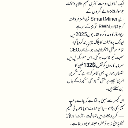
ایک "ماحول دوست” انرجی تھیم والا پروجیکٹ
جو سولر پینلز والے گھروں کے
لیے SmartMiner ڈیوائسز فروخت
کرتا تھا اور RWN ٹوکنز کے ذریعے
ریوارڈز کا وعدہ کرتا تھا۔ جون 2025 میں
اچانک پروجیکٹ کا بلاک چین بند کر دیا گیا،
تمام سوشل چینلز ڈیلیٹ ہو گئے اور CEO
سمیت ٹیم غائب ہو گئی۔ اس سلو رگ پل میں
سرمایہ کاروں کو تقریباً
$132 ملین
کا
نقصان ہوا۔ یہ کیس ظاہر کرتا ہے کہ "گرین
انرجی” جیسے پرکشش تھیمز بھی سکیمرز کے جال
بن سکتے ہیں۔
ان کیسز سے سبق یہ ملتا ہے کہ چاہے ہائپ
کتنا بھی بڑا ہو، سیاسی حمایت ہو یا ماحولیاتی تھیم
— اگر پروجیکٹ میں شفافیت، آڈٹ اور لاکڈ
لیکویڈیٹی نہ ہو تو خطرہ ہمیشہ موجود رہتا ہے۔