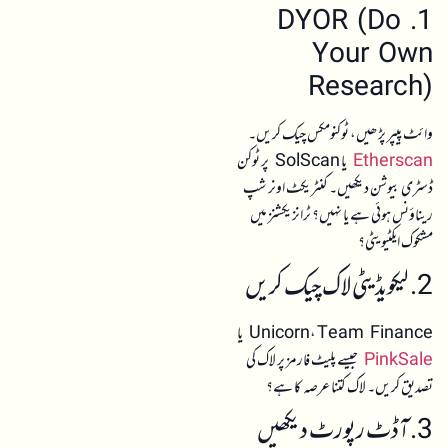
1. DYOR (Do
Your Own
Research)
وائٹ پیپر پڑھیں، ٹوکنومکس چیک کریں۔
Etherscan
یا SolScan پر ٹوکن
ڈسٹری بیوشن دیکھیں۔ کنٹریکٹ اونر شپ
ریناؤنس ہوئی ہے یا نہیں؟ ٹرانزیکشنز میں
مشکوک ایکٹیویٹی؟
2. لیکویڈیٹی لاک چیک کریں
Unicorn، Team Finance یا
PinkSale
جیسے پلیٹ فارمز پر لاک کی
تصدیق کریں۔ لاک کتنا عرصہ کا ہے؟
3. آڈٹ رپورٹ دیکھیں