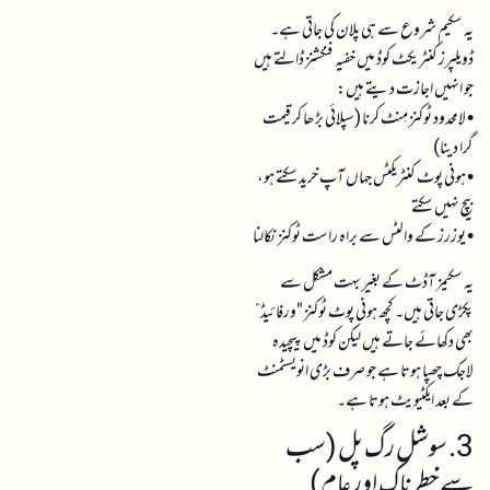
یہ سکیم شروع سے ہی پلان کی جاتی ہے۔
ڈویلپرز کنٹریکٹ کوڈ میں خفیہ فنکشنز ڈالتے ہیں
جو انہیں اجازت دیتے ہیں:
• لامحدود ٹوکنز مِنٹ کرنا (سپلائی بڑھا کر قیمت
گرا دینا)
• ہونی پوٹ کنٹریکٹس جہاں آپ خرید سکتے ہو،
بیچ نہیں سکتے
• یوزرز کے والٹس سے براہ راست ٹوکنز نکالنا
یہ سکیمز آڈٹ کے بغیر بہت مشکل سے
پکڑی جاتی ہیں۔ کچھ ہونی پوٹ ٹوکنز "ورفائیڈ”
بھی دکھائے جاتے ہیں لیکن کوڈ میں پیچیدہ
لاجک چھپا ہوتا ہے جو صرف بڑی انویسٹمنٹ
کے بعد ایکٹیویٹ ہوتا ہے۔
3. سوشل رگ پل (سب
سے خطرناک اور عام)