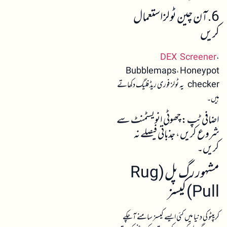
6. آن چین ٹولز استعمال
کریں
DEX Screener
،
Bubblemaps، Honeypot
checker یہ ٹولز فوری ریڈ فلیگ دکھاتے
ہیں۔
اضافی ٹپ: چھوٹی انویسٹمنٹ سے
شروع کریں، جذباتی فیصلے نہ
کریں۔
مشہور رگ پل (Rug
Pull) کیسز
کریپٹو کی دنیا میں کئی ایسے کیسز سامنے آ چکے