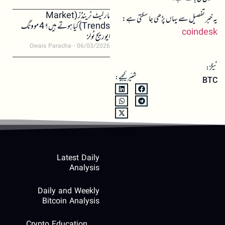
مارکیٹ ٹرینڈز (Market
یہ خبر تفصیل سے یہاں پڑھی جا سکتی ہے:
Trends) کیا ہوتے ہیں؟ 4 موونگ
coindesk
ایوریج ٹولز
Owais Paracha
06/03/2026
ٹیگز:
شئیر کیجیے:
BTC
Latest Daily
Analysis
Daily and Weekly
Bitcoin Analysis
Crypto Education