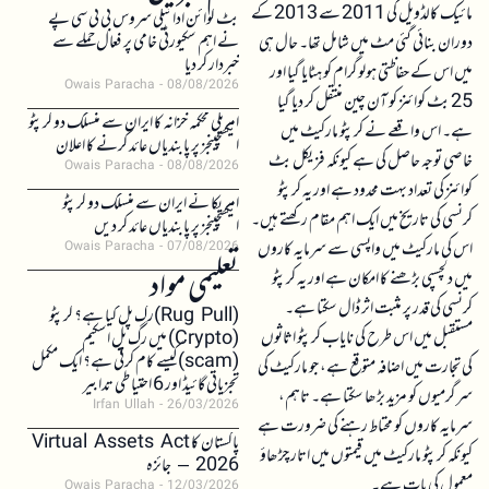
مائیک کالڈویل کی 2011 سے 2013 کے
بٹ کوائن ادائیگی سروس بی ٹی سی پے
نے اہم سکیورٹی خامی پر فعال حملے سے
دوران بنائی گئی مٹ میں شامل تھا۔ حال ہی
خبردار کر دیا
میں اس کے حفاظتی ہولوگرام کو ہٹایا گیا اور
Owais Paracha
08/08/2026
25 بٹ کوائنز کو آن چین منتقل کر دیا گیا
امریکی محکمہ خزانہ کا ایران سے منسلک دو کرپٹو
ہے۔ اس واقعے نے کرپٹو مارکیٹ میں
ایکسچینجز پر پابندیاں عائد کرنے کا اعلان
خاصی توجہ حاصل کی ہے کیونکہ فزیکل بٹ
Owais Paracha
08/08/2026
کوائنز کی تعداد بہت محدود ہے اور یہ کرپٹو
امریکا نے ایران سے منسلک دو کرپٹو
کرنسی کی تاریخ میں ایک اہم مقام رکھتے ہیں۔
ایکسچینجز پر پابندیاں عائد کر دیں
اس کی مارکیٹ میں واپسی سے سرمایہ کاروں
Owais Paracha
07/08/2026
تعلیمی مواد
میں دلچسپی بڑھنے کا امکان ہے اور یہ کرپٹو
کرنسی کی قدر پر مثبت اثر ڈال سکتا ہے۔
(Rug Pull)رگ پل کیا ہے؟ کرپٹو
مستقبل میں اس طرح کی نایاب کرپٹو اثاثوں
(Crypto) میں رگ پل اسکیم
(scam)کیسے کام کرتی ہے؟ ایک مکمل
کی تجارت میں اضافہ متوقع ہے، جو مارکیٹ کی
تجزیاتی گائیڈ اور 6 احتیاطی تدابیر
سرگرمیوں کو مزید بڑھا سکتا ہے۔ تاہم،
Irfan Ullah
26/03/2026
سرمایہ کاروں کو محتاط رہنے کی ضرورت ہے
پاکستان کا Virtual Assets Act
کیونکہ کرپٹو مارکیٹ میں قیمتوں میں اتار چڑھاؤ
2026 – جائزہ
معمول کی بات ہے۔
Owais Paracha
12/03/2026