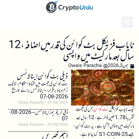
نایاب فزیکل بٹ کوائن کی قدر میں اضافہ، 12
سال بعد مارکیٹ میں واپسی
جون 3, 2026
Owais Paracha
ڈیلی بٹ کوائن اینالائسس
بٹ کوائن کی قیمت میں محتاط استحکام، لانگ
ٹرم دباؤ برقرار – اینالائسس برائے تاریخ
2026-08-07
Owais Paracha
07/08/2026
ایک نایاب فزیکل
بٹ کوائن
جس کی قیمت
ڈیلی کرپٹو نیوز اینالائسس – 2026-08-
تقریباً 1.78 ملین ڈالر ہے، 12 سال بعد
07
مارکیٹ میں واپس آ گیا ہے۔ یہ بٹ کوائن،
Owais Paracha
07/08/2026
اہم خبریں
جسے S1-COIN-25 کہا جاتا ہے،