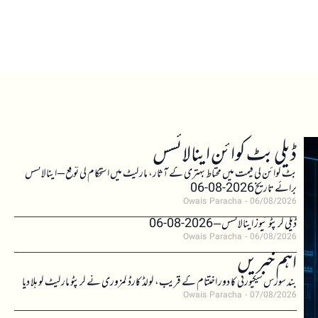
ڈیلی بٹ کوائن اینالائسس
بٹ کوائن کی قیمت میں محتاط بہتری کے آثار، مارکیٹ میں استحکام کی توقع – اینالائسس
برائے تاریخ 2026-08-06
Owais Paracha
06/08/2026
ڈیلی کرپٹو نیوز اینالائسس – 2026-08-06
Owais Paracha
06/08/2026
اہم خبریں
بند سورس سیکیورٹی کا دور اختتام کے قریب، کولڈ کارڈ کمزوری نے کرپٹو مارکیٹ کو ہلا دیا
Owais Paracha
07/08/2026