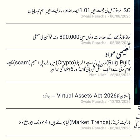
SC کروڈ آئل کی قیمت میں 1.01 فیصد اضافہ، مارکیٹ میں اہم تبدیلیاں
Owais Paracha
06/08/2026
کولڈکارڈ حملے کے بعد سات دنوں میں 890,000 بٹ کوائن کی منتقلی
Owais Paracha
05/08/2026
تعلیمی مواد
(Rug Pull)رگ پل کیا ہے؟ کرپٹو (Crypto) میں رگ پل اسکیم (scam)کیسے
کام کرتی ہے؟ ایک مکمل تجزیاتی گائیڈ اور 6 احتیاطی تدابیر
Irfan Ullah
26/03/2026
پاکستان کا Virtual Assets Act 2026 – جائزہ
Owais Paracha
12/03/2026
ونے کا مرکزی کنٹریکٹ 0.84 فیصد کمی کے ساتھ 935
کزی کنٹریکٹ 0.80 فیصد اضافے کے
مارکیٹ ٹرینڈز (Market Trends) کیا ہوتے ہیں؟ 4 موونگ ایوریج ٹولز
ں کی
Owais Paracha
06/03/2026