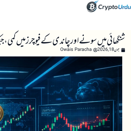
صفحہ اول
کرپٹو اینالائسس
تعلیم
اہم کرپٹو خبری
شنگھائی میں سونے اور چاندی کے فیوچرز میں کمی، جبک
جون 18, 2026
Owais Paracha