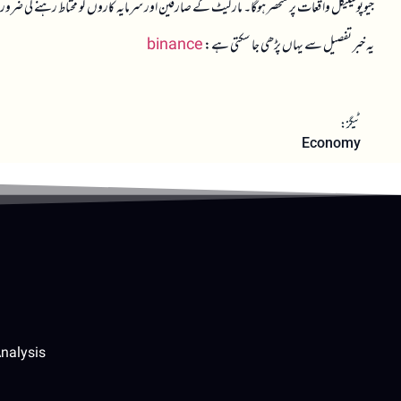
جیوپولیٹیکل واقعات پر منحصر ہوگا۔ مارکیٹ کے صارفین اور سرمایہ کاروں کو محتاط رہنے کی 
یہ خبر تفصیل سے یہاں پڑھی جا سکتی ہے:
binance
ٹیگز:
Economy
nalysis