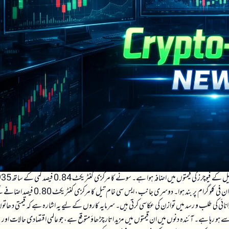
شنگھائی میں سونے اور چاندی کے فیوچرز کی قیمتوں میں کمی دیکھی گئی ہے، جب کہ ایس سی خام تیل کے فیوچرز کی قیمتوں میں اضافہ ہوا ہے۔ س
یوان فی گرام پر بند ہوا، جبکہ چاندی کا مرکزی کنٹریکٹ 1.36 فیصد کمی کے ساتھ 16,589 یوان فی کلوگرام پر بند ہوا۔ دوسری جانب، ایس سی خام تیل کا مر
وں اور توانائی کی طلب و رسد میں توازن کی عکاسی کرتی ہیں۔ سرمایہ کاروں کے لیے یہ اشارہ ہے کہ قیمتی دھاتو
ہ سے ہو رہا ہے۔ آئندہ دنوں میں ان قیمتوں میں مزید اتار چڑھاؤ متوقع ہے، جو عالمی اقتصادی حالات اور