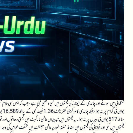
ساتھ 517 یوان فی بیرل پر بند ہوا۔ یہ قیمتوں میں تبدیلیاں عالمی مارکیٹ میں قیمتی دھات
قیمتوں میں کمی اور توانائی کی قیمتوں میں اضافہ ممکنہ طور پر عالمی معیشت میں مختلف عوامل کی وج