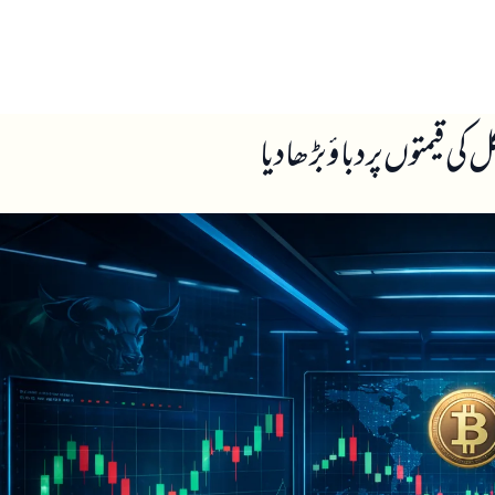
ں
ہمارے بارے میں
 قیمتوں پر دباؤ بڑھا دیا