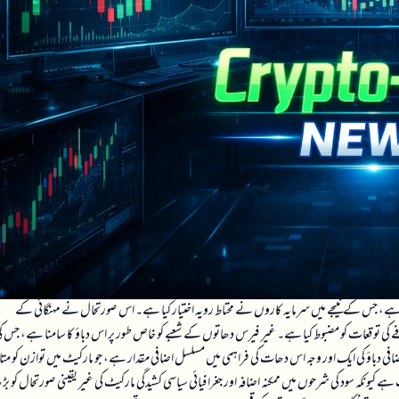
 ہے، جس کے نتیجے میں سرمایہ کاروں نے محتاط رویہ اختیار کیا ہے۔ اس صورتحال نے مہنگائی کے
ی توقعات کو مضبوط کیا ہے۔ غیر فیرس دھاتوں کے شعبے کو خاص طور پر اس دباؤ کا سامنا ہے، جس ک
ضافی دباؤ کی ایک اور وجہ اس دھات کی فراہمی میں مسلسل اضافی مقدار ہے، جو مارکیٹ میں توازن کو متاث
ہ سود کی شرحوں میں ممکنہ اضافہ اور جغرافیائی سیاسی کشیدگی مارکیٹ کی غیر یقینی صورتحال کو بڑھ