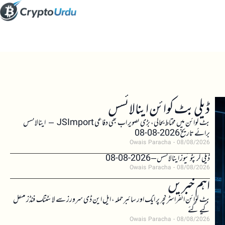
ڈیلی بٹ کوائن اینالائسس
بٹ کوائن میں محتاط بحالی، بڑی تصویر اب بھی دفاعی JSImport – اینالائسس
برائے تاریخ 2026-08-08
Owais Paracha
08/08/2026
ڈیلی کرپٹو نیوز اینالائسس – 2026-08-08
Owais Paracha
08/08/2026
اہم خبریں
بٹ کوائن انفراسٹرکچر پر ایک اور سائبر حملہ، ایل این ڈی سرورز سے لائٹننگ فنڈز منتقل
کیے گئے
Owais Paracha
08/08/2026