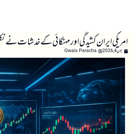
صفحہ اول
کرپٹو اینالائسس
تعلیم
اہم کرپٹو خبری
امریکی ایران کشیدگی اور مہنگائی کے خدشات نے نکل کی
جون 4, 2026
Owais Paracha