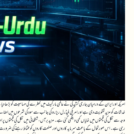
امریکہ اور ایران کے درمیان جاری کشیدگی نے عالمی مارکیٹ میں خطرے کی حساسیت کو بڑھا دیا
خدشات کو مزید تقویت دی ہے اور امریکی فیڈرل ریزرو کی جانب سے سود کی شرحوں میں اضافے ک
وجہ سے نکل کی قیمتوں میں نمایاں کمی دیکھی گئی ہے۔ مزید برآں، شنگھائی میں نکل کی قیمتوں پر ا
رہی ہے۔ اس صورتحال کے باعث سرمایہ کاروں اور صنعت کاروں کو محتاط رہنے کی ضرورت ہے کیونک