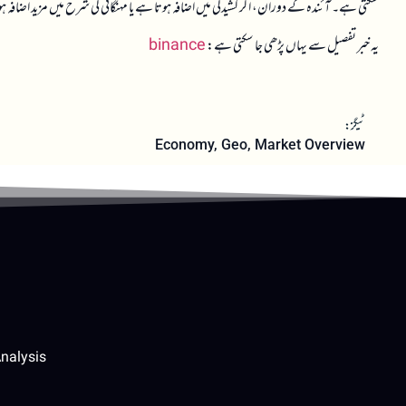
سکتی ہے۔ آئندہ کے دوران، اگر کشیدگی میں اضافہ ہوتا ہے یا مہنگائی کی شرح میں مزید اضافہ ہو
یہ خبر تفصیل سے یہاں پڑھی جا سکتی ہے:
binance
ٹیگز:
Economy
,
Geo
,
Market Overview
nalysis