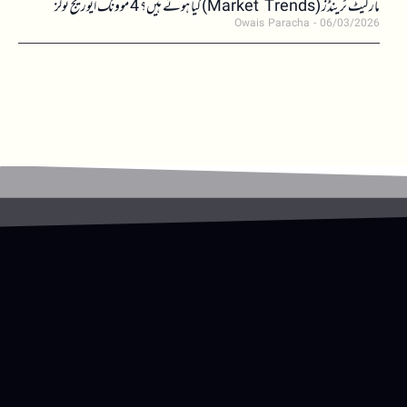
مارکیٹ ٹرینڈز (Market Trends) کیا ہوتے ہیں؟ 4 موونگ ایوریج ٹولز
Owais Paracha
06/03/2026