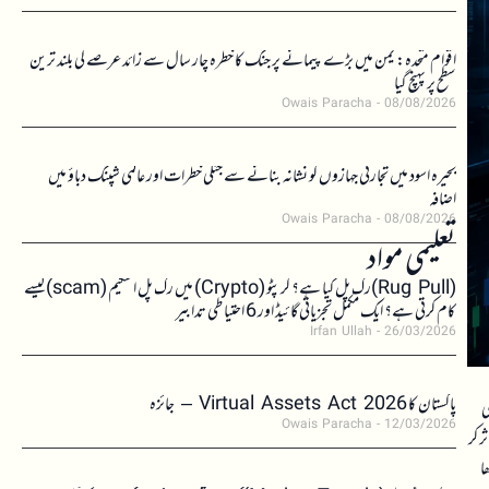
اقوام متحدہ: یمن میں بڑے پیمانے پر جنگ کا خطرہ چار سال سے زائد عرصے کی بلند ترین
سطح پر پہنچ گیا
Owais Paracha
08/08/2026
بحیرہ اسود میں تجارتی جہازوں کو نشانہ بنانے سے جنگی خطرات اور عالمی شپنگ دباؤ میں
اضافہ
Owais Paracha
08/08/2026
تعلیمی مواد
(Rug Pull)رگ پل کیا ہے؟ کرپٹو (Crypto) میں رگ پل اسکیم (scam)کیسے
کام کرتی ہے؟ ایک مکمل تجزیاتی گائیڈ اور 6 احتیاطی تدابیر
Irfan Ullah
26/03/2026
پاکستان کا Virtual Assets Act 2026 – جائزہ
ی
Owais Paracha
12/03/2026
ر کر
ا