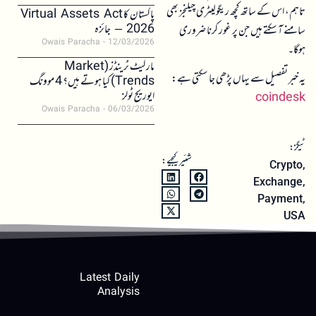
تاہم، اس کے ساتھ کچھ ریگولیٹری چیلنجز بھی
پاکستان کا Virtual Assets Act
2026 – جائزہ
سامنے آ سکتے ہیں جن پر غور کرنا ضروری
Owais Paracha
12/03/2026
ہوگا۔
مارکیٹ ٹرینڈز (Market
یہ خبر تفصیل سے یہاں پڑھی جا سکتی ہے:
Trends) کیا ہوتے ہیں؟ 4 موونگ
ایوریج ٹولز
coindesk
Owais Paracha
06/03/2026
ٹیگز:
شئیر کیجیے:
Crypto
,
Exchange
,
Payment
,
USA
Latest Daily
Analysis