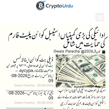
ادائیگی کی بڑی کمپنیاں اسٹیبل کوائن پلیٹ فارم
کی حمایت میں شامل
جون 3, 2026
Owais Paracha
ڈیلی بٹ کوائن اینالائسس
بٹ کوائن کی محدود بحالی، ۶۵۴۱۹ پر فیصلہ کن
مزاحمت ಎದುار аусура –
اینالائسس برائے تاریخ 2026-08-
09
Owais Paracha
09/08/2026
امریکہ کی معروف ادائیگی کی کمپنیاں اسٹرائپ،
ڈیلی کرپٹو نیوز اینالائسس – 2026-08-
ویزا، اور ماسٹر کارڈ جلد متعارف ہونے والے
09
اسٹیبل کوائن پلیٹ فارم کی حمایت کر رہی
Owais Paracha
09/08/2026