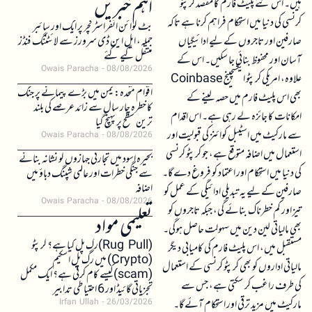
اہم خبریں
ہیں۔ اس نئے پلیٹ فارم کا مقصد کرپٹو
کرنسی کی دنیا میں استحکام فراہم کرنا ہے تاکہ
بٹ کوائن انفراسٹرکچر پر ایک اور سائبر
صارفین اور تاجروں کے لیے ادائیگیاں
حملہ، ایل این ڈی سرورز سے لائٹننگ فنڈز
منتقل کیے گئے
آسان اور محفوظ بنائی جا سکیں۔ اس کے
Owais Paracha
08/08/2026
علاوہ، امریکی کرپٹو ایکسچینج Coinbase
اقوام متحدہ: یمن میں بڑے پیمانے پر جنگ
بھی اس پلیٹ فارم میں حصہ لینے کے
کا خطرہ چار سال سے زائد عرصے کی بلند
امکانات کا جائزہ لے رہی ہے۔ اس اقدام
ترین سطح پر پہنچ گیا
سے مارکیٹ میں اسٹیبل کوائنز کی قبولیت اور
Owais Paracha
08/08/2026
استعمال میں اضافہ متوقع ہے، جو کرپٹو کرنسی
بحیرہ اسود میں تجارتی جہازوں کو نشانہ بنانے
کی دنیا میں استحکام اور اعتماد کو فروغ دے گا۔
سے جنگی خطرات اور عالمی شپنگ دباؤ میں
اضافہ
صارفین کے لیے یہ تبدیلی ادائیگی کے عمل کو
Owais Paracha
08/08/2026
تیز اور کم خطرناک بنائے گی، جبکہ تاجروں کو
تعلیمی مواد
بھی مالیاتی لین دین میں سہولت حاصل ہوگی۔
(Rug Pull)رگ پل کیا ہے؟ کرپٹو
مستقبل میں، اس پلیٹ فارم کی کامیابی دیگر
(Crypto) میں رگ پل اسکیم
مالیاتی اداروں کو بھی کرپٹو کرنسی کے استعمال
(scam)کیسے کام کرتی ہے؟ ایک مکمل
کی طرف راغب کر سکتی ہے، جس سے
تجزیاتی گائیڈ اور 6 احتیاطی تدابیر
مارکیٹ میں مزید ترقی اور استحکام آئے گا۔
Irfan Ullah
26/03/2026