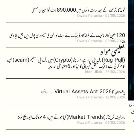
کولڈکارڈ حملے کے بعد سات دنوں میں 890,000 بٹ کوائن کی منتقلی
Owais Paracha
05/08/2026
120 ملین ڈالر مالیت کے کولڈکارڈ ہیک نے بٹ کوائن کی میموری پول میں ہلچل مچا دی
Owais Paracha
05/08/2026
تعلیمی مواد
(Rug Pull)رگ پل کیا ہے؟ کرپٹو (Crypto) میں رگ پل اسکیم (scam)کیسے
کام کرتی ہے؟ ایک مکمل تجزیاتی گائیڈ اور 6 احتیاطی تدابیر
Irfan Ullah
26/03/2026
پاکستان کا Virtual Assets Act 2026 – جائزہ
Owais Paracha
12/03/2026
ڈال
یٹ
مارکیٹ ٹرینڈز (Market Trends) کیا ہوتے ہیں؟ 4 موونگ ایوریج ٹولز
Owais Paracha
06/03/2026