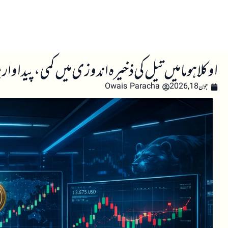
صفحہ اول
کرپٹو اینالائسس
تعلیم
اہم کرپٹو خبری
اوکلاہوما میں تیل کی ذخیرہ اندوزی میں کمی، پیداوار پر
جون 18, 2026
Owais Paracha