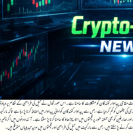
ث مقامی پیداوار کنندگان کو مشکلات کا سامنا ہے۔ اس صورتحال نے تیل کی فراہمی کے نظام پر دباؤ 
 جگہوں کو کم کر دیا ہے، جس سے پیداوار کنندگان کو اپنی پیداوار میں اضافہ کرنا پڑ رہا ہے تاکہ مارک
ر صارفین کو بھی ممکنہ طور پر قیمتوں میں اتار چڑھاؤ کا سامنا کرنا پڑ سکتا ہے۔ آئندہ دنوں میں اگر ذخیرہ
امات کرنے پڑ سکتے ہیں، جس سے مارکیٹ میں تیل کی فراہمی اور قیمتوں میں مزید تبدیلیاں متوقع ہیں۔