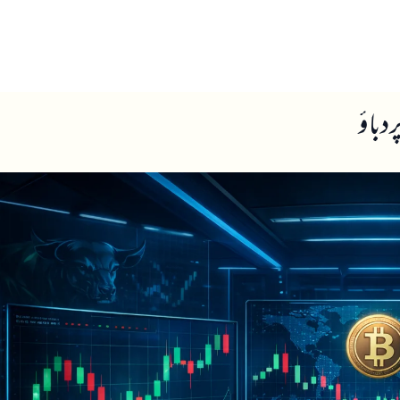
ں
ہمارے بارے میں
 دباؤ