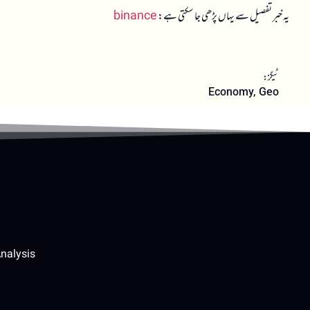
یہ خبر تفصیل سے یہاں پڑھی جا سکتی ہے:
binance
ٹیگز:
Economy
,
Geo
nalysis