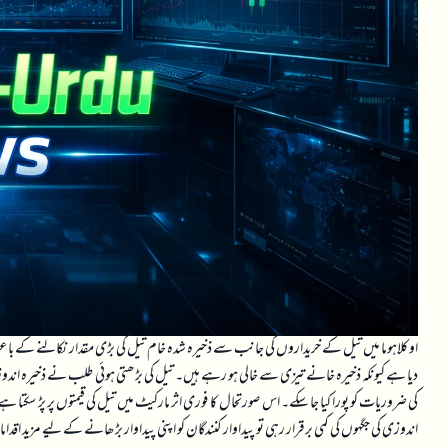
اوکلاہوما میں تیل کے خریداروں کی جانب سے ذخیرہ شدہ خام تیل کی بڑی مقدار نکالنے کے باع
دیا ہے کیونکہ ذخیرہ خانے تیزی سے خالی ہو رہے ہیں۔ تیل کی بڑھتی ہوئی طلب نے ذخیرہ اندوزی کی
کی ضروریات کو پورا کیا جا سکے۔ اس صورتحال کا فوری اثر مارکیٹ میں تیل کی قیمتوں پر پڑ سکتا ہے او
اندوزی کی جگہوں کی کمی برقرار رہی تو پیداوار کنندگان کو اپنی پیداوار بڑھانے کے لیے مزید اقد