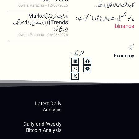
2026 – جائزہ
کا بروقت اندازہ لگایا جا سکے۔
Owais Paracha
12/03/2026
مارکیٹ ٹرینڈز (Market
یہ خبر تفصیل سے یہاں پڑھی جا سکتی ہے:
Trends) کیا ہوتے ہیں؟ 4 موونگ
binance
ایوریج ٹولز
Owais Paracha
06/03/2026
ٹیگز:
شئیر کیجیے:
Economy
Latest Daily
Analysis
Daily and Weekly
Bitcoin Analysis