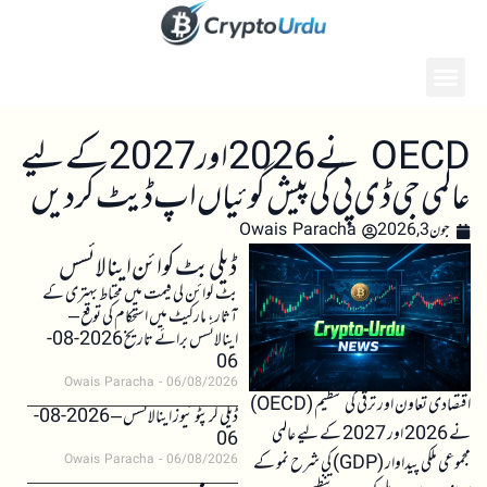
OECD نے 2026 اور 2027 کے لیے
عالمی جی ڈی پی کی پیش گوئیاں اپ ڈیٹ کر دیں
جون 3, 2026
Owais Paracha
ڈیلی بٹ کوائن اینالائسس
بٹ کوائن کی قیمت میں محتاط بہتری کے
آثار، مارکیٹ میں استحکام کی توقع –
اینالائسس برائے تاریخ 2026-08-
06
Owais Paracha
06/08/2026
اقتصادی تعاون اور ترقی کی تنظیم (OECD)
ڈیلی کرپٹو نیوز اینالائسس – 2026-08-
نے 2026 اور 2027 کے لیے عالمی
06
مجموعی ملکی پیداوار (GDP) کی شرح نمو کے
Owais Paracha
06/08/2026