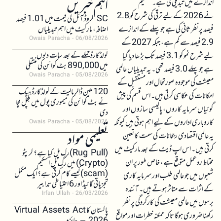
اہم خبریں
اندازے میں تبدیلی کی ہے۔ تنظیم
نے 2026 کے لیے ترقی کی شرح کو 2.8
SC کروڈ آئل کی قیمت میں 1.01 فیصد
فیصد پر نظر ثانی کی ہے جو پہلے کے اندازے
اضافہ، مارکیٹ میں اہم تبدیلیاں
Owais Paracha
06/08/2026
2.9 فیصد سے کم ہے، جبکہ 2027 کے
کولڈکارڈ حملے کے بعد سات دنوں
لیے شرح نمو کو 3.1 فیصد تک بڑھا دیا گیا
میں 890,000 بٹ کوائن کی منتقلی
ہے جو پہلے 3.0 فیصد تھی۔ یہ تبدیلیاں عالمی
Owais Paracha
05/08/2026
معیشت کی موجودہ صورتحال اور مستقبل کے
120 ملین ڈالر مالیت کے کولڈکارڈ ہیک
امکانات کی عکاسی کرتی ہیں۔ اس قسم کی پیش
نے بٹ کوائن کی میموری پول میں ہلچل مچا
گوئیاں سرمایہ کاروں، پالیسی سازوں اور
دی
کاروباری اداروں کے لیے اہم ہوتی ہیں کیونکہ
Owais Paracha
05/08/2026
تعلیمی مواد
یہ عالمی اقتصادی رجحانات کی سمت کا تعین
کرتی ہیں۔ اس اپ ڈیٹ کے بعد مارکیٹ میں
(Rug Pull)رگ پل کیا ہے؟ کرپٹو
محتاط ردعمل متوقع ہے، خاص طور پر ان
(Crypto) میں رگ پل اسکیم
(scam)کیسے کام کرتی ہے؟ ایک مکمل
شعبوں میں جو عالمی طلب اور سرمایہ کاری
تجزیاتی گائیڈ اور 6 احتیاطی تدابیر
کے اثرات سے متاثر ہوتے ہیں۔ آئندہ
Irfan Ullah
26/03/2026
برسوں میں عالمی معیشت کی کارکردگی پر نظر
پاکستان کا Virtual Assets Act
رکھنا ضروری ہوگا تاکہ ممکنہ خطرات اور مواقع